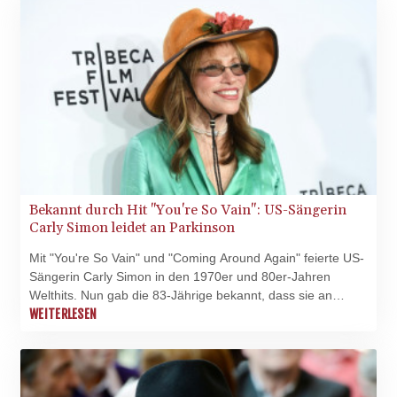
XDR 0.815987
Richterinnen und Richter in einem am Dienstag
XOF 656.107084
veröffentlichten Beschluss. Mit diesem lehnten sie die
XPF 119.331742
Verfassungsbeschwerde einer Heilpraktikerin ab. (Az. 1 BvR
YER 272.900006
2324/24)
ZAR 18.834341
ZMK
10371.260724
ZMW 21.962024
ZWL 371.010688
AED 4.231483
AED 4.231483
Bekannt durch Hit "You're So Vain": US-Sängerin
AFN 75.467656
Carly Simon leidet an Parkinson
ALL 93.271336
Mit "You're So Vain" und "Coming Around Again" feierte US-
AMD
Sängerin Carly Simon in den 1970er und 80er-Jahren
422.196577
Welthits. Nun gab die 83-Jährige bekannt, dass sie an
AOA
Parkinson leidet. Simon erklärte am Montag, sie habe
WEITERLESEN
1057.72755
"gelernt, mit der Parkinson-Krankheit zu leben".
ARS
1728.022837
AUD 1.6396
AWG 2.073975