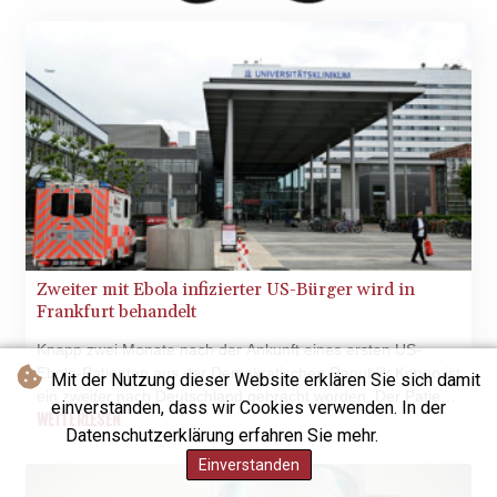
Zweiter mit Ebola infizierter US-Bürger wird in
Frankfurt behandelt
Knapp zwei Monate nach der Ankunft eines ersten US-
Ebola-Patienten aus der Demokratischen Republik Kongo ist
Mit der Nutzung dieser Website erklären Sie sich damit
ein zweiter nach Deutschland gebracht worden. Der Patient
einverstanden, dass wir Cookies verwenden. In der
wurde nach Angaben des Bundesgesundheitsministeriums
WEITERLESEN
Datenschutzerklärung erfahren Sie mehr.
am Montag in der Universitätsklinik in Frankfurt am Main
Einverstanden
aufgenommen. Er werde dort "vollständig isoliert" auf der
Sonderisolierstation behandelt. Für die Bevölkerung sowie