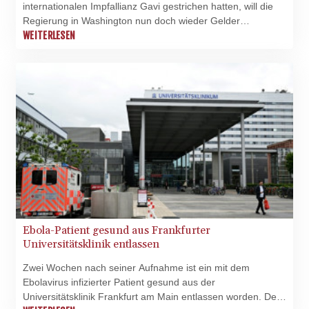
RWF 1695.78791
internationalen Impfallianz Gavi gestrichen hatten, will die
SAR 4.324641
Regierung in Washington nun doch wieder Gelder
SBD 9.29642
freimachen. Es sollten 600 Millionen Dollar (527 Millionen
WEITERLESEN
SCR 16.957784
Euro) an Gavi fließen, erklärte am Dienstag die Senatorin
SDG 691.902092
Susan Collins, die dem zuständigen Ausschuss in der
SEK 10.960211
Kongresskammer vorsteht. Das Außenministerium habe die
SGD 1.477431
entsprechende Summe freigegeben.
SLE 28.354688
SOS 659.750917
SRD 43.630106
STD
23848.391029
STN 24.505606
SVC 10.10031
SZL 18.813304
THB 38.130617
Ebola-Patient gesund aus Frankfurter
Universitätsklinik entlassen
TJS 10.64899
TMT 4.038491
Zwei Wochen nach seiner Aufnahme ist ein mit dem
TND 3.385657
Ebolavirus infizierter Patient gesund aus der
TRY 54.966336
Universitätsklinik Frankfurt am Main entlassen worden. Der
TTD 7.815788