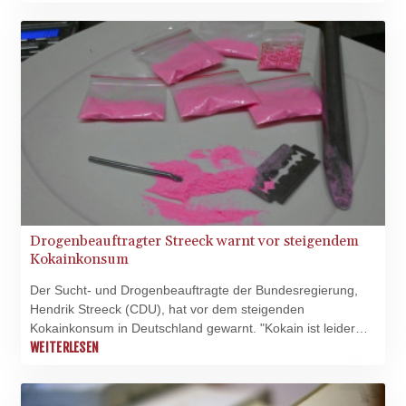
vermutlich mehr als zehn Prozent aller Krebserkrankungen
auf ein erhöhtes Körpergewicht oder Fettleibigkeit
zurückzuführen. Das sind fast doppelt so viele wie nach
bisherigen Schätzungen zu vermuten war.
Drogenbeauftragter Streeck warnt vor steigendem
Kokainkonsum
Der Sucht- und Drogenbeauftragte der Bundesregierung,
Hendrik Streeck (CDU), hat vor dem steigenden
Kokainkonsum in Deutschland gewarnt. "Kokain ist leider
keine Randdroge mehr", sagte Streeck am Donnerstag im
WEITERLESEN
Radioprogramm NDR Info. Die Droge sei in der Mitte der
Gesellschaft angekommen.