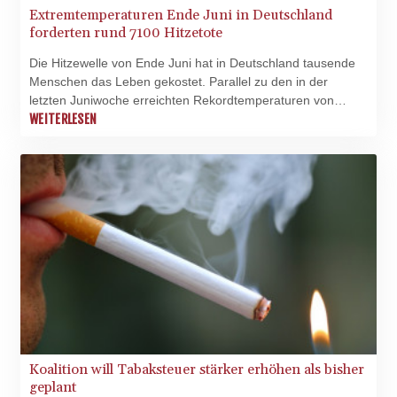
Extremtemperaturen Ende Juni in Deutschland
forderten rund 7100 Hitzetote
Die Hitzewelle von Ende Juni hat in Deutschland tausende
Menschen das Leben gekostet. Parallel zu den in der
letzten Juniwoche erreichten Rekordtemperaturen von
mancherorts mehr als 41 Grad Celsius starben etwa 23.900
WEITERLESEN
Menschen und damit 7100 mehr als noch zwei Wochen
zuvor, wie das Statistische Bundesamt in Wiesbaden am
Dienstag mitteilte. Die Sterbefallzahlen lagen in der Woche
vom 22. bis 28. Juni damit um 32 Prozent über dem
Vergleichswert der Vorjahre.
Koalition will Tabaksteuer stärker erhöhen als bisher
geplant