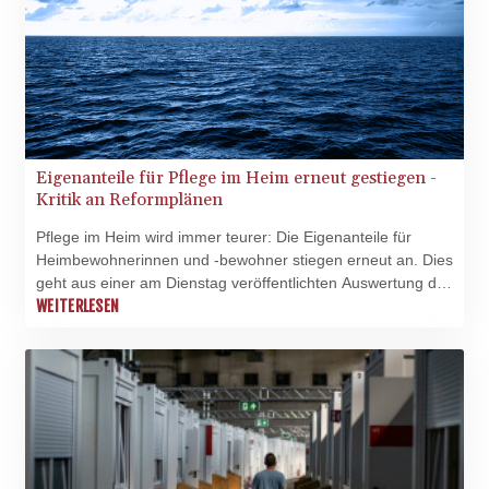
Eigenanteile für Pflege im Heim erneut gestiegen -
Kritik an Reformplänen
Pflege im Heim wird immer teurer: Die Eigenanteile für
Heimbewohnerinnen und -bewohner stiegen erneut an. Dies
geht aus einer am Dienstag veröffentlichten Auswertung des
Verbandes der Ersatzkassen (vdek) hervor. Demnach
WEITERLESEN
mussten Pflegebedürftige nach Stand vom 1. Juli im ersten
Aufenthaltsjahr im Heim durchschnittlich 3364 Euro pro
Monat aus eigener Tasche zahlen - 256 Euro mehr als im
Vorjahr.