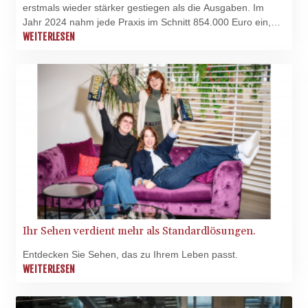
LAK
erstmals wieder stärker gestiegen als die Ausgaben. Im
26082.966454
Jahr 2024 nahm jede Praxis im Schnitt 854.000 Euro ein,
wie das Statistische Bundesamt am Donnerstag in
WEITERLESEN
LBP
Wiesbaden mitteilte. Damit waren 6,2 Prozent mehr als im
103373.346556
Vorjahr. Die Ausgaben erhöhten sich im gleichen Zeitraum
LKR 387.758699
um 4,7 Prozent auf 493.000 Euro.
LRD 208.366759
LSL 18.828807
LTL 3.402172
LVL 0.696959
LYD 7.358683
MAD 10.770417
MDL 20.085595
MGA
4963.135313
MKD 61.539077
Ihr Sehen verdient mehr als Standardlösungen.
MMK
2419.122624
Entdecken Sie Sehen, das zu Ihrem Leben passt.
MNT
WEITERLESEN
4143.388184
MOP 9.327593