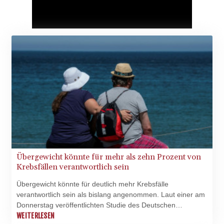
Übergewicht könnte für mehr als zehn Prozent von
Krebsfällen verantwortlich sein
Übergewicht könnte für deutlich mehr Krebsfälle
verantwortlich sein als bislang angenommen. Laut einer am
Donnerstag veröffentlichten Studie des Deutschen
Krebsforschungszentrums (DKFZ) in Heidelberg sind
WEITERLESEN