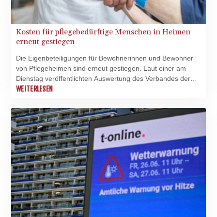
Kosten für pflegebedürftige Menschen in Heimen
erneut gestiegen
Die Eigenbeteiligungen für Bewohnerinnen und Bewohner
von Pflegeheimen sind erneut gestiegen. Laut einer am
Dienstag veröffentlichten Auswertung des Verbandes der
Ersatzkassen (vdek) mussten Pflegebedürftige nach Stand
WEITERLESEN
vom 1. Juli im ersten Aufenthaltsjahr im Heim
durchschnittlich 3364 Euro monatlich aus eigener Tasche
zahlen. Dies seien 256 Euro mehr pro Monat als ein Jahr
zuvor.