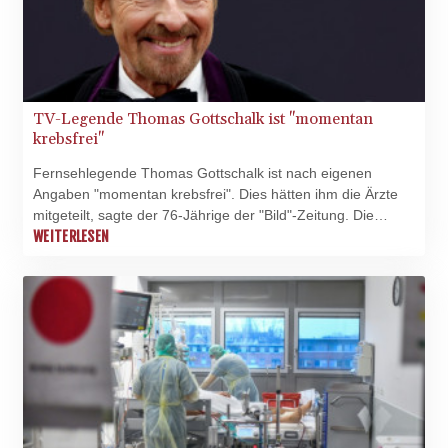
TV-Legende Thomas Gottschalk ist "momentan
krebsfrei"
Fernsehlegende Thomas Gottschalk ist nach eigenen
Angaben "momentan krebsfrei". Dies hätten ihm die Ärzte
mitgeteilt, sagte der 76-Jährige der "Bild"-Zeitung. Die
jüngste Untersuchung habe ergeben, dass er keinerlei
WEITERLESEN
Krebszellen mehr im Körper habe, sagte Gottschalk. "Das
ist eine gute Nachricht, und ich bin natürlich entsprechend
froh, dass ich diese Auskunft geben kann."