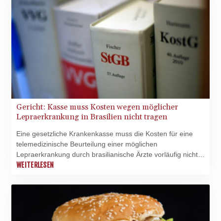
Gericht: Kasse muss Kosten wegen möglicher
Lepraerkrankung in Brasilien nicht tragen
Eine gesetzliche Krankenkasse muss die Kosten für eine
telemedizinische Beurteilung einer möglichen
Lepraerkrankung durch brasilianische Ärzte vorläufig nicht
übernehmen. Ein Anspruch auf Krankenbehandlung besteht
WEITERLESEN
grundsätzlich nur innerhalb des Leistungskatalogs der
gesetzlichen Krankenversicherung in Deutschland, wie das
Landessozialgericht Niedersachsen-Bremen am Donnerstag
in Celle mitteilte. Im Ausland können Leistungen nur in
Ausnahmefällen beansprucht werden. (Az.: L 16 KR 221/26