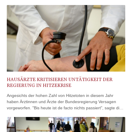
BND 1.480174
BOB 13.962133
BRL 5.888365
BSD 1.154364
BTN 109.858653
BWP 15.612571
BYN 3.417782
BYR
22583.287906
BZD 2.321631
CAD 1.616319
CDF
HAUSÄRZTE KRITISIEREN UNTÄTIGKEIT DER
2603.991686
REGIERUNG IN HITZEKRISE
CHF 0.936072
CLF 0.026726
Angesichts der hohen Zahl von Hitzetoten in diesem Jahr
CLP
haben Ärztinnen und Ärzte der Bundesregierung Versagen
1055.284416
vorgeworfen. "Bis heute ist de facto nichts passiert", sagte die
CNY 7.776313
Vorsitzende des Hausärztinnen- und Hausärzteverbands,
CNH 7.773295
Nicola Buhlinger-Göpfarth, der "Rheinischen Post"
COP
(Freitagsausgabe). Sie äußerte sich anlässlich der
3641.393866