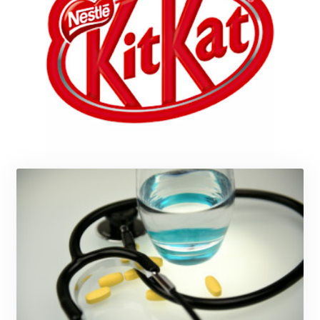
JMD 182.981857
JOD 0.816908
JPY 182.455111
KES 149.049537
KGS 100.760472
KHR
4683.238048
KMF 491.993323
KRW
1637.219545
KWD 0.356067
KYD 0.96202
KZT 540.94374
LAK
26082.966454
LBP
103373.346556
LKR 387.758699
LRD 208.366759
LSL 18.828807
LTL 3.402172