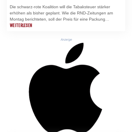
Die schwarz-rote Koalition will die Tabaksteuer stärker
erhöhen als bisher geplant. Wie die RND-Zeitungen am
Montag berichteten, soll der Preis für eine Packung
Zigaretten bis 2030 schrittweise von aktuell rund acht Euro
WEITERLESEN
auf fast zwölf Euro steigen. Dies seien etwa 40 Cent mehr
als kürzlich vom Bundeskabinett beschlossen.
Anzeige