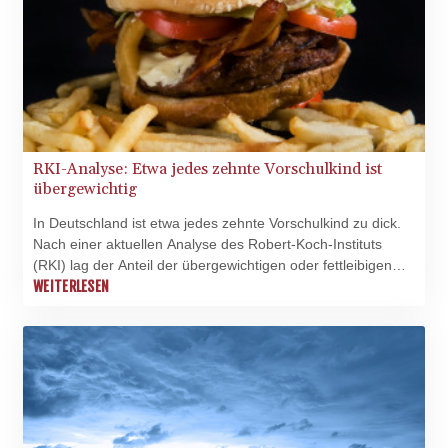
BER)
RKI-Analyse: Etwa jedes zehnte Vorschulkind ist
übergewichtig
In Deutschland ist etwa jedes zehnte Vorschulkind zu dick.
Nach einer aktuellen Analyse des Robert-Koch-Instituts
(RKI) lag der Anteil der übergewichtigen oder fettleibigen
Kinder im Alter von vier bis sieben Jahren zwischen 2006
WEITERLESEN
und 2024 im Durchschnitt bei 10,3 Prozent. Besonders hoch
war dieser Anteil während der Coronapandemie, wobei er
danach wieder sank. Auch sind Vorschulkinder in sozial
benachteiligen Regionen besonders häufig von Adipositas,
also extremem Übergewicht, betroffen.