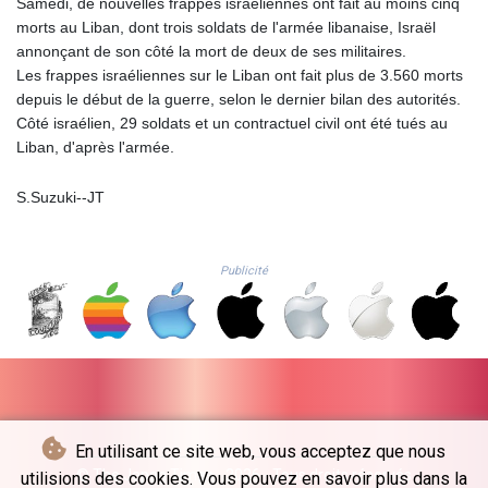
Samedi, de nouvelles frappes israéliennes ont fait au moins cinq
NAD 18.726567
morts au Liban, dont trois soldats de l'armée libanaise, Israël
NGN
annonçant de son côté la mort de deux de ses militaires.
1577.963717
Les frappes israéliennes sur le Liban ont fait plus de 3.560 morts
NIO 42.419473
depuis le début de la guerre, selon le dernier bilan des autorités.
NOK 10.99759
Côté israélien, 29 soldats et un contractuel civil ont été tués au
NPR 175.501819
Liban, d'après l'armée.
NZD 1.961547
OMR 0.442445
S.Suzuki--JT
PAB 1.152686
PEN 3.903651
PGK 5.093937
Publicité
PHP 70.183258
PKR 320.014324
PLN 4.299905
PYG
6853.914834
QAR 4.213648
RON 5.244583
RSD 117.338542
En utilisant ce site web, vous acceptez que nous
RUB 94.679224
© The Japan Times - 2026 - Tous droits réservés
utilisions des cookies. Vous pouvez en savoir plus dans la