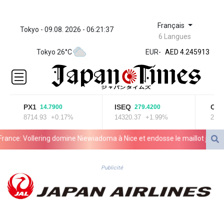
Français
Tokyo - 09.08. 2026 - 06:21:37
ZWL 372.275202
6 Langues
AED 4.245913
Tokyo 26°C
EUR
-
AED 4.245913
AFN 76.
ALL 93.218842
AMD
422.094755
AOA
PX1
ISEQ
OSEB
14.7900
279.4200
8714.93
+0.17%
14320.37
+1.99%
2025.9
1060.176801
ARS
e: Vollering domine Niewiadoma à Nice et endosse le maillot jaune
1724.882567
AUD 1.638747
AWG 2.082489
Publicité
AZN 1.97002
BAM 1.955776
BBD 2.321671
BDT 142.688227
BHD 0.434695