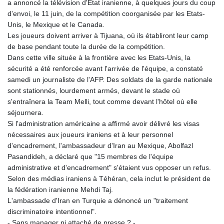
a annoncé la télévision d'Etat iranienne, à quelques jours du coup
GMD 84.980421
d'envoi, le 11 juin, de la compétition coorganisée par les Etats-
GNF
Unis, le Mexique et le Canada.
10123.874202
Les joueurs doivent arriver à Tijuana, où ils établiront leur camp
GTQ 8.794891
de base pendant toute la durée de la compétition.
GYD 241.157003
Dans cette ville située à la frontière avec les Etats-Unis, la
HKD 9.067746
sécurité a été renforcée avant l'arrivée de l'équipe, a constaté
HNL 30.895616
samedi un journaliste de l'AFP. Des soldats de la garde nationale
HRK 7.536622
sont stationnés, lourdement armés, devant le stade où
HTG 150.718127
s'entraînera la Team Melli, tout comme devant l'hôtel où elle
HUF 363.096405
séjournera.
IDR
Si l'administration américaine a affirmé avoir délivré les visas
20580.370421
nécessaires aux joueurs iraniens et à leur personnel
ILS 3.468234
d'encadrement, l'ambassadeur d'Iran au Mexique, Abolfazl
IMP 0.8566
Pasandideh, a déclaré que "15 membres de l'équipe
INR 110.076256
administrative et d'encadrement" s'étaient vus opposer un refus.
IQD
Selon des médias iraniens à Téhéran, cela inclut le président de
1509.981237
la fédération iranienne Mehdi Taj.
IRR
L'ambassade d'Iran en Turquie a dénoncé un "traitement
1590322.371805
discriminatoire intentionnel".
ISK 142.598215
- Sans manager ni attaché de presse ? -