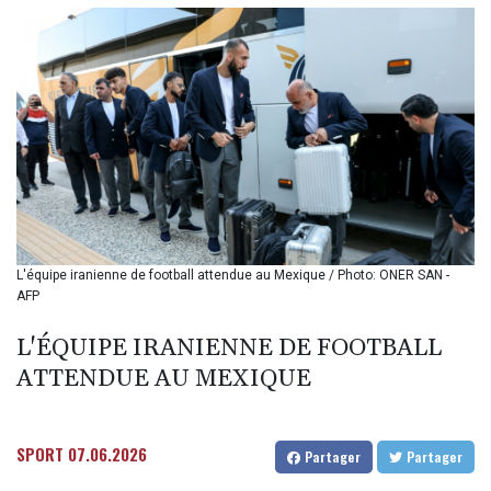
BIF 3451.157116
BMD 1.156136
BND 1.477082
BOB 13.69983
BRL 5.876989
BSD 1.152686
BTN 109.688637
BWP 15.558807
BYN 3.432357
BYR
22660.258427
BZD 2.318271
L'équipe iranienne de football attendue au Mexique / Photo: ONER SAN -
AFP
CAD 1.61333
CDF
L'ÉQUIPE IRANIENNE DE FOOTBALL
2615.761404
CHF 0.934181
ATTENDUE AU MEXIQUE
CLF 0.026836
CLP
1056.199727
SPORT
07.06.2026
Partager
Partager
CNY 7.801146