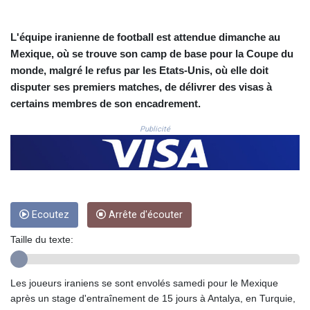
CNH 7.796152
COP 3633.55485
CRC 523.993489
L'équipe iranienne de football est attendue dimanche au
CUC 1.156136
Mexique, où se trouve son camp de base pour la Coupe du
CUP 30.637594
monde, malgré le refus par les Etats-Unis, où elle doit
CVE 110.26363
disputer ses premiers matches, de délivrer des visas à
CZK 24.258158
certains membres de son encadrement.
DJF 205.267449
DKK 7.477932
Publicité
DOP 67.289164
DZD 152.967099
EGP 57.293288
ERN 17.342035
ETB 186.049588
FJD 2.553384
Ecoutez
Arrête d'écouter
FKP 0.8566
Taille du texte:
GBP 0.856968
GEL 3.017966
GGP 0.8566
Les joueurs iraniens se sont envolés samedi pour le Mexique
GHS 13.526832
après un stage d'entraînement de 15 jours à Antalya, en Turquie,
GIP 0.8566