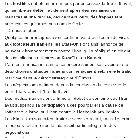
Les hostilités ont été interrompues par un cessez-le-feu le 8 avril,
LTL 3.413768
qui semble se déliter rapidement après des semaines de
LVL 0.699335
menaces et une reprise, ces derniers jours, des frappes tant
LYD 7.331909
américaines qu'iraniennes dans le Golfe.
MAD 10.743067
- Drones abattus -
MDL 20.044751
Quelques heures après avoir confirmé vendredi l'octroi de visas
MGA
aux footballeurs iraniens, les Etats-Unis ont ainsi annoncé de
4918.938878
nouveaux bombardements contre l'Iran, qui a répliqué en ciblant
MKD 61.524236
des installations militaires au Koweït et au Bahreïn.
MMK
L'armée américaine a annoncé encore samedi soir avoir abattu
2427.596601
deux drones d'attaque iraniens qui menaçaient selon elle le trafic
MNT 4159.0218
maritime dans le détroit stratégique d'Ormuz.
MOP 9.314584
Les négociations patinent depuis la conclusion du cessez-le-feu
MRU 46.338424
entre Etats-Unis et l'Iran le 8 avril.
MUR 54.419742
Des médias iraniens ont affirmé en début de semaine que l'Iran
MVR 17.862733
avait suspendu sa participation à ces pourparlers à cause de
MWK
l'offensive d'Israël au Liban contre le Hezbollah pro-iranien.
1998.775164
Les Etats-Unis souhaitent traiter ce dossier à part, mais Téhéran
MXN 19.811945
a toujours réclamé que le Liban soit partie intégrante des
MYR 4.728715
négociations.
MZN 73.882892