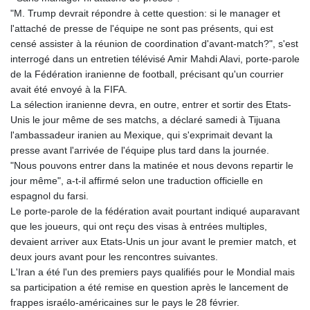
JEP 0.8566
"M. Trump devrait répondre à cette question: si le manager et
JMD 183.057725
l'attaché de presse de l'équipe ne sont pas présents, qui est
JOD 0.819746
censé assister à la réunion de coordination d'avant-match?", s'est
JPY 182.445186
interrogé dans un entretien télévisé Amir Mahdi Alavi, porte-parole
KES 149.158147
de la Fédération iranienne de football, précisant qu'un courrier
KGS 101.104505
avait été envoyé à la FIFA.
KHR
La sélection iranienne devra, en outre, entrer et sortir des Etats-
4681.941823
Unis le jour même de ses matchs, a déclaré samedi à Tijuana
KMF 492.514185
l'ambassadeur iranien au Mexique, qui s'exprimait devant la
KRW
presse avant l'arrivée de l'équipe plus tard dans la journée.
1627.712241
"Nous pouvons entrer dans la matinée et nous devons repartir le
KWD 0.356853
jour même", a-t-il affirmé selon une traduction officielle en
KYD 0.960588
espagnol du farsi.
KZT 540.233287
Le porte-parole de la fédération avait pourtant indiqué auparavant
LAK
que les joueurs, qui ont reçu des visas à entrées multiples,
26025.676609
devaient arriver aux Etats-Unis un jour avant le premier match, et
LBP
deux jours avant pour les rencontres suivantes.
103223.017367
L'Iran a été l'un des premiers pays qualifiés pour le Mondial mais
LKR 386.635196
sa participation a été remise en question après le lancement de
LRD 208.057415
frappes israélo-américaines sur le pays le 28 février.
LSL 18.726567