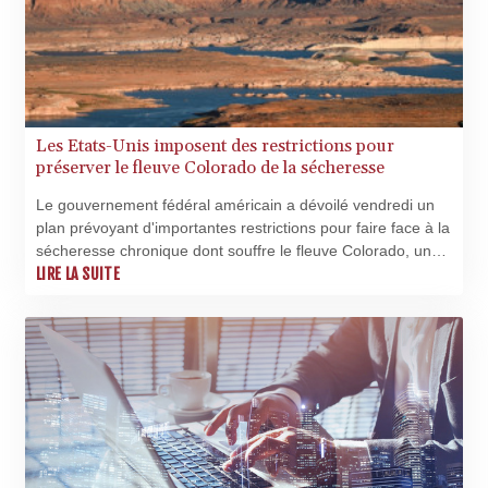
Les Etats-Unis imposent des restrictions pour
préserver le fleuve Colorado de la sécheresse
Le gouvernement fédéral américain a dévoilé vendredi un
plan prévoyant d'importantes restrictions pour faire face à la
sécheresse chronique dont souffre le fleuve Colorado, une
ressource en eau cruciale pour 40 millions de personnes,
LIRE LA SUITE
menacée par le changement climatique.