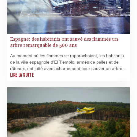
Espagne: des habitants ont sauvé des flammes un
arbre remarquable de 500 ans
Au moment où les flammes se rapprochaient, les habitants
de la ville espagnole d'El Tiemblo, armés de pelles et de
râteaux, ont lutté avec acharnement pour sauver un arbre
remarquable, un châtaignier centenaire nommé "El Abuelo"
LIRE LA SUITE
("Le Grand-Père"), considéré comme l'un des plus précieux
d'Espagne.