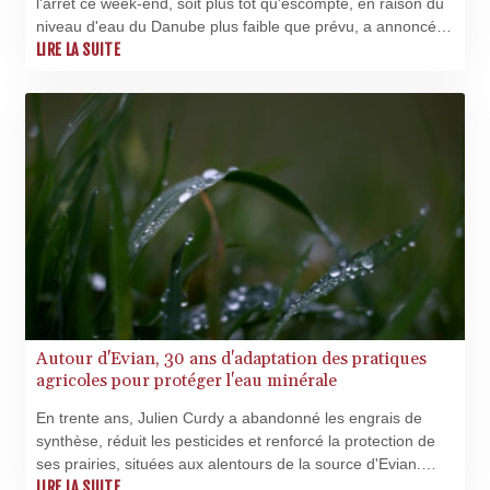
l'arrêt ce week-end, soit plus tôt qu'escompté, en raison du
niveau d'eau du Danube plus faible que prévu, a annoncé
samedi le Premier ministre hongrois, sur fond de canicule
LIRE LA SUITE
en Europe centrale.
Autour d'Evian, 30 ans d'adaptation des pratiques
agricoles pour protéger l'eau minérale
En trente ans, Julien Curdy a abandonné les engrais de
synthèse, réduit les pesticides et renforcé la protection de
ses prairies, situées aux alentours de la source d'Evian.
L'exigence des minéraliers et l'accompagnement financier
LIRE LA SUITE