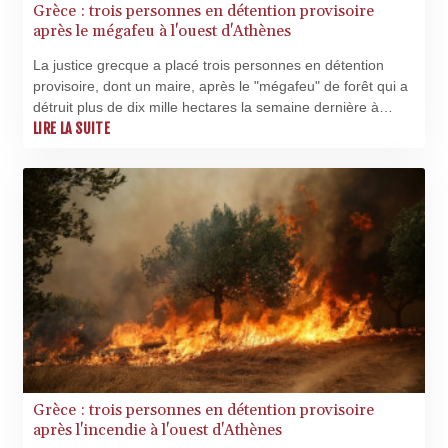
Grèce : trois personnes en détention provisoire
1577.963717
après le mégafeu à l'ouest d'Athènes
NIO 42.419473
NOK 10.99759
La justice grecque a placé trois personnes en détention
NPR 175.501819
provisoire, dont un maire, après le "mégafeu" de forêt qui a
NZD 1.966719
détruit plus de dix mille hectares la semaine dernière à
OMR 0.442445
l'ouest d'Athènes, déclenché dans un parc éolien dont le
LIRE LA SUITE
PAB 1.152686
fonctionnement a été suspendu.
PEN 3.903651
PGK 5.093937
PHP 70.183258
PKR 320.014324
PLN 4.299905
PYG
6853.914834
QAR 4.213648
RON 5.244583
RSD 117.338542
RUB 94.338828
RWF
Grèce : trois personnes en détention provisoire
après l'incendie à l'ouest d'Athènes
1694.978938