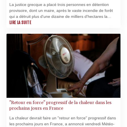
SAR 4.329446
La justice grecque a placé trois personnes en détention
SBD 9.325039
provisoire, dont un maire, après le vaste incendie de forêt
SCR 16.705092
qui a détruit plus d'une dizaine de milliers d'hectares la
SDG 694.263698
semaine dernière à l'ouest d'Athènes, déclenché sur un
LIRE LA SUITE
SEK 10.961095
parc éolien dont le fonctionnement a été suspendu.
SGD 1.477585
SLE 28.445176
SOS 658.791814
SRD 43.778814
STD
23929.673396
STN 24.499696
SVC 10.085875
SZL 18.722767
THB 38.210709
TJS 10.633568
TMT 4.058036
"Retour en force" progressif de la chaleur dans les
TND 3.386358
prochains jours en France
TRY 55.144784
La chaleur devrait faire un "retour en force" progressif dans
TTD 7.812903
les prochains jours en France, a annoncé vendredi Météo-
TWD 37.286072