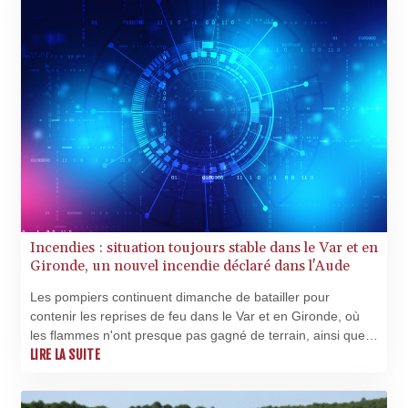
Incendies : situation toujours stable dans le Var et en
Gironde, un nouvel incendie déclaré dans l'Aude
Les pompiers continuent dimanche de batailler pour
contenir les reprises de feu dans le Var et en Gironde, où
les flammes n'ont presque pas gagné de terrain, ainsi que
près de Carcassonne dans l'Aude, où un incendie s'est
LIRE LA SUITE
déclenché dans l'après-midi.