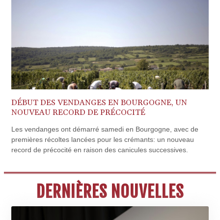
CRC 523.993489
CUC 1.156136
CUP 30.637594
CVE 110.26363
CZK 24.258158
DJF 205.267449
DKK 7.477932
DOP 67.289164
DZD 152.967099
EGP 57.380687
DÉBUT DES VENDANGES EN BOURGOGNE, UN
ERN 17.342035
NOUVEAU RECORD DE PRÉCOCITÉ
ETB 186.049588
Les vendanges ont démarré samedi en Bourgogne, avec de
FJD 2.553384
premières récoltes lancées pour les crémants: un nouveau
FKP 0.8566
record de précocité en raison des canicules successives.
GBP 0.858527
GEL 3.017966
GGP 0.8566
GHS 13.526832
DERNIÈRES NOUVELLES
GIP 0.8566
GMD 84.980421
GNF