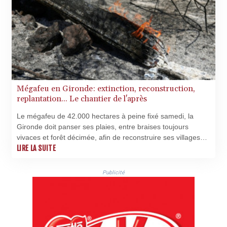
Mégafeu en Gironde: extinction, reconstruction,
replantation... Le chantier de l'après
Le mégafeu de 42.000 hectares à peine fixé samedi, la
Gironde doit panser ses plaies, entre braises toujours
vivaces et forêt décimée, afin de reconstruire ses villages
sinistrés, ses paysages dévastés et son image écornée.
LIRE LA SUITE
Publicité