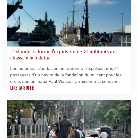
CLF 0.026829
CLP
1055.916879
CNY 7.801146
CNH 7.796152
COP 3633.55485
CRC 523.993489
L'Islande ordonne l'expulsion de 21 militants anti-
CUC 1.156136
chasse à la baleine
CUP 30.637594
CVE 110.26363
Les autorités islandaises ont ordonné l'expulsion des 21
CZK 24.258158
passagers d'un navire de la fondation du militant pour les
DJF 205.267449
droits des animaux Paul Watson, arraisonné la semaine
DKK 7.477932
dernière alors qu'il menait une action contre la chasse à la
LIRE LA SUITE
DOP 67.289164
baleine, a annoncé la police islandaise à l'AFP mercredi.
DZD 152.967099
EGP 57.380687
ERN 17.342035
ETB 186.049588
FJD 2.553384
FKP 0.8566