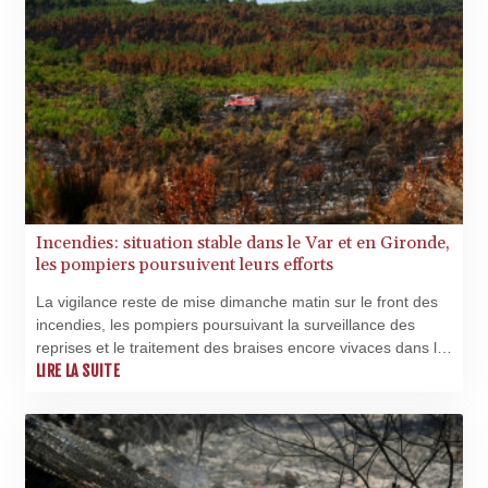
Incendies: situation stable dans le Var et en Gironde,
les pompiers poursuivent leurs efforts
La vigilance reste de mise dimanche matin sur le front des
incendies, les pompiers poursuivant la surveillance des
reprises et le traitement des braises encore vivaces dans le
Var et en Gironde, où les zones touchées par les flammes
LIRE LA SUITE
n'ont pas évolué dans la nuit.