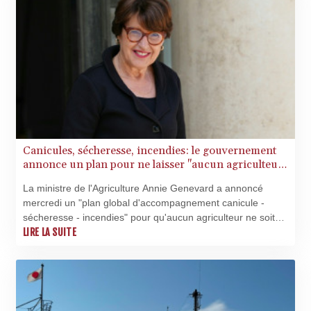
AZN 1.97002
BAM 1.955776
BBD 2.321671
BDT 142.688227
BHD 0.434695
BIF 3451.157116
BMD 1.156136
BND 1.477082
BOB 13.69983
BRL 5.876989
Canicules, sécheresse, incendies: le gouvernement
BSD 1.152686
annonce un plan pour ne laisser "aucun agriculteur
BTN 109.688637
seul"
BWP 15.558807
La ministre de l'Agriculture Annie Genevard a annoncé
BYN 3.432357
mercredi un "plan global d'accompagnement canicule -
BYR
sécheresse - incendies" pour qu'aucun agriculteur ne soit
22660.258427
"laissé seul face à cette situation", avec des mesures
LIRE LA SUITE
BZD 2.318271
d'urgence pour compenser les difficultés économiques et
des "adaptations" pour l'accès à l'eau.
CAD 1.61333
CDF
2615.761404
CHF 0.93588