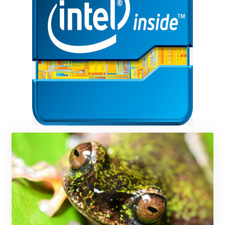
JOD 0.819746
JPY 182.445186
KES 149.158147
KGS 101.104505
KHR
4681.941823
KMF 492.514185
KRW
1627.677557
KWD 0.356853
KYD 0.960588
KZT 540.233287
LAK
26025.676609
LBP
103223.017367
LKR 386.635196
LRD 208.057415
LSL 18.726567
LTL 3.413768
LVL 0.699335