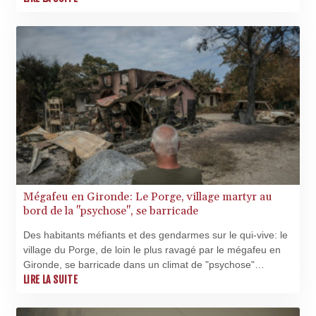
de Danone lui ont permis de "passer ces caps".
Mégafeu en Gironde: Le Porge, village martyr au
bord de la "psychose", se barricade
Des habitants méfiants et des gendarmes sur le qui-vive: le
village du Porge, de loin le plus ravagé par le mégafeu en
Gironde, se barricade dans un climat de "psychose"
croissante face aux craintes de pillages et de pyromanes.
LIRE LA SUITE