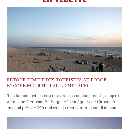
BND 1.477082
BOB 13.69983
BRL 5.876989
BSD 1.152686
BTN 109.688637
BWP 15.558807
BYN 3.432357
BYR
22660.258427
BZD 2.318271
CAD 1.61333
CDF
2615.761404
RETOUR TIMIDE DES TOURISTES AU PORGE,
CHF 0.93588
ENCORE MEURTRI PAR LE MÉGAFEU
CLF 0.026829
"Les fumées ont disparu mais la crise est toujours là", soupire
CLP
Véronique Germain. Au Porge, où le mégafeu de Gironde a
1055.916879
englouti près de 200 maisons, la réouverture samedi de son
CNY 7.801146
camping signe l'espoir du retour des touristes, pas encore au
CNH 7.796152
rendez-vous.
COP 3633.55485