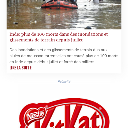
GBP 0.858527
GEL 3.017966
GGP 0.8566
GHS 13.526832
GIP 0.8566
GMD 84.980421
Inde: plus de 100 morts dans des inondations et
glissements de terrain depuis juillet
GNF
10123.874202
Des inondations et des glissements de terrain dus aux
GTQ 8.794891
pluies de mousson torrentielles ont causé plus de 100 morts
GYD 241.157003
en Inde depuis début juillet et forcé des milliers
HKD 9.066767
d'évacuations, selon un bilan des autorités mercredi.
LIRE LA SUITE
HNL 30.895616
HRK 7.536622
Publicité
HTG 150.718127
HUF 363.096405
IDR
20580.370421
ILS 3.468234
IMP 0.8566
INR 110.076256