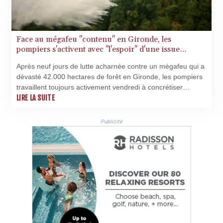
Face au mégafeu "contenu" en Gironde, les
pompiers s'activent avec "l'espoir" d'une issue
prochaine
Après neuf jours de lutte acharnée contre un mégafeu qui a
dévasté 42.000 hectares de forêt en Gironde, les pompiers
travaillent toujours activement vendredi à concrétiser
"l'espoir" d'une maîtrise prochaine de l'incendie, toujours
LIRE LA SUITE
actif par endroits mais "contenu", ce qui a permis le retour
d'autres habitants évacués.
Publicité