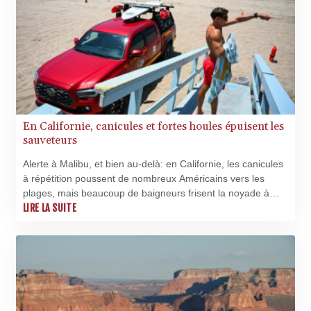
En Californie, canicules et fortes houles épuisent les
sauveteurs
Alerte à Malibu, et bien au-delà: en Californie, les canicules
à répétition poussent de nombreux Américains vers les
plages, mais beaucoup de baigneurs frisent la noyade à
cause des fortes houles déferlant sur la côte.
LIRE LA SUITE