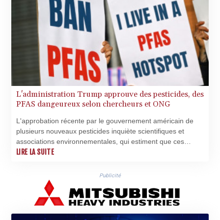
WST 3.160483
XAF 655.948849
XAG 0.018188
XAU 0.000266
XCD 3.124515
XCG 2.077474
XDR 0.81579
XOF 655.948849
XPF 119.331742
L'administration Trump approuve des pesticides, des
YER 275.626884
PFAS dangeureux selon chercheurs et ONG
ZAR 18.667336
L'approbation récente par le gouvernement américain de
ZMK
plusieurs nouveaux pesticides inquiète scientifiques et
10406.612213
associations environnementales, qui estiment que ces
ZMW 21.75673
substances sont en réalité des PFAS, surnommés polluants
LIRE LA SUITE
ZWL 372.275202
éternels, à l'usage de plus en plus restreint en Europe.
Publicité