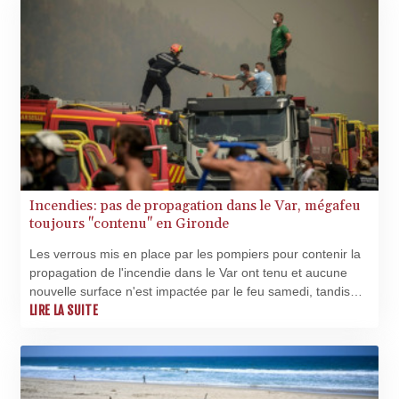
Incendies: pas de propagation dans le Var, mégafeu
toujours "contenu" en Gironde
Les verrous mis en place par les pompiers pour contenir la
propagation de l'incendie dans le Var ont tenu et aucune
nouvelle surface n'est impactée par le feu samedi, tandis
que le mégafeu de Gironde reste "contenu", ont annoncé
LIRE LA SUITE
les autorités.