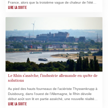
France, alors que la troisième vague de chaleur de l'été
TZS
n'est toujours pas terminée, avec des températures
LIRE LA SUITE
3051.762079
caniculaires persistantes dans le Sud.
UAH 51.625959
UGX
4293.946644
USD 1.156136
UYU 46.399423
UZS
13785.828699
VES 873.763846
VND
30295.956222
VUV 138.059733
WST 3.160483
Le Rhin s'assèche, l'industrie allemande en quête de
XAF 655.948849
solutions
XAG 0.018188
Au pied des hauts fourneaux de l'aciériste Thyssenkrupp à
XAU 0.000266
Duisbourg, dans l'ouest de l'Allemagne, le Rhin dévoile
XCD 3.124515
début août son lit en partie asséché, une nouvelle réalité
XCG 2.077474
climatique qui vire au casse-tête économique pour une
LIRE LA SUITE
XDR 0.81579