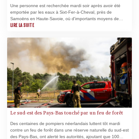
LBP
Une personne est recherchée mardi soir après avoir été
103223.017367
emportée par les eaux à Sixt-Fer-à-Cheval, près de
LKR 386.635196
Samoëns en Haute-Savoie, où d'importants moyens de
LRD 208.057415
secours sont également déployés à la suite d'une coulée de
LIRE LA SUITE
LSL 18.726567
boue, ont indiqué les pompiers.
LTL 3.413768
LVL 0.699335
LYD 7.331909
MAD 10.743067
MDL 20.044751
MGA
4918.938878
MKD 61.524236
MMK
2427.596601
MNT 4159.0218
Le sud-est des Pays-Bas touché par un feu de forêt
MOP 9.314584
MRU 46.338424
Des centaines de pompiers néerlandais luttent tôt mardi
MUR 54.419742
contre un feu de forêt dans une réserve naturelle du sud-est
MVR 17.862733
des Pays-Bas, ont alerté les autorités, ajoutant que 100