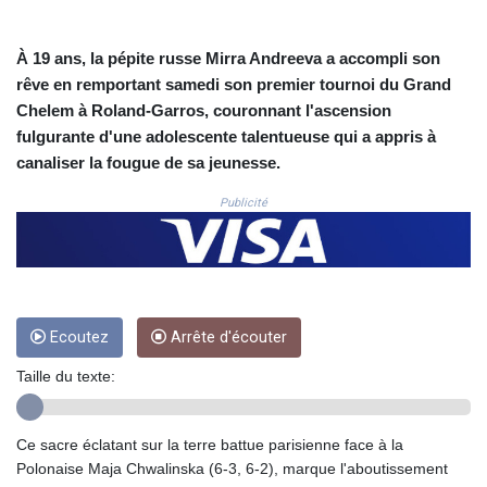
CNH 7.796152
COP 3633.55485
CRC 523.993489
À 19 ans, la pépite russe Mirra Andreeva a accompli son
CUC 1.156136
rêve en remportant samedi son premier tournoi du Grand
CUP 30.637594
Chelem à Roland-Garros, couronnant l'ascension
CVE 110.26363
fulgurante d'une adolescente talentueuse qui a appris à
CZK 24.258158
canaliser la fougue de sa jeunesse.
DJF 205.267449
DKK 7.477932
Publicité
DOP 67.289164
DZD 152.967099
EGP 57.380687
ERN 17.342035
ETB 186.049588
FJD 2.553384
Ecoutez
Arrête d'écouter
FKP 0.857252
Taille du texte:
GBP 0.858527
GEL 3.017966
GGP 0.857252
Ce sacre éclatant sur la terre battue parisienne face à la
GHS 13.526832
Polonaise Maja Chwalinska (6-3, 6-2), marque l'aboutissement
GIP 0.857252