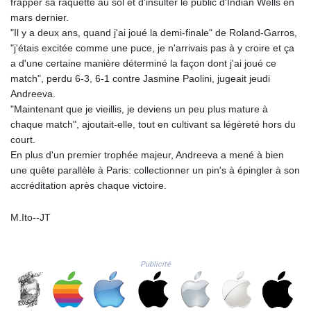
frapper sa raquette au sol et d'insulter le public d'Indian Wells en
MZN 73.882892
mars dernier.
NAD 18.726567
"Il y a deux ans, quand j'ai joué la demi-finale" de Roland-Garros,
NGN
"j'étais excitée comme une puce, je n'arrivais pas à y croire et ça
1577.963717
a d'une certaine manière déterminé la façon dont j'ai joué ce
NIO 42.419473
match", perdu 6-3, 6-1 contre Jasmine Paolini, jugeait jeudi
NOK 10.99759
Andreeva.
NPR 175.501819
"Maintenant que je vieillis, je deviens un peu plus mature à
NZD 1.966719
chaque match", ajoutait-elle, tout en cultivant sa légèreté hors du
OMR 0.442445
court.
PAB 1.152686
En plus d'un premier trophée majeur, Andreeva a mené à bien
PEN 3.903651
une quête parallèle à Paris: collectionner un pin's à épingler à son
PGK 5.093937
accréditation après chaque victoire.
PHP 70.183258
PKR 320.014324
M.Ito--JT
PLN 4.299905
PYG
6853.914834
Publicité
QAR 4.213648
RON 5.244583
RSD 117.338542