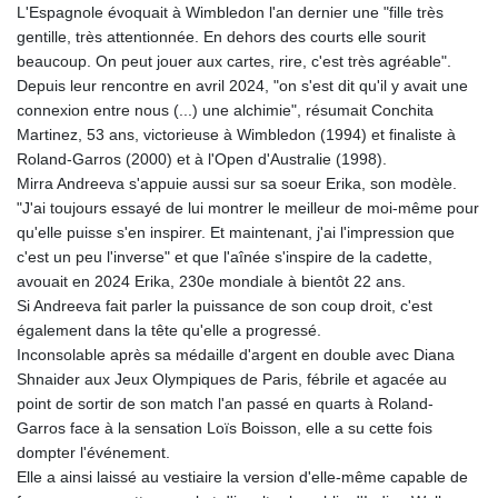
L'Espagnole évoquait à Wimbledon l'an dernier une "fille très
LTL 3.413768
gentille, très attentionnée. En dehors des courts elle sourit
LVL 0.699335
beaucoup. On peut jouer aux cartes, rire, c'est très agréable".
LYD 7.331909
Depuis leur rencontre en avril 2024, "on s'est dit qu'il y avait une
MAD 10.743067
connexion entre nous (...) une alchimie", résumait Conchita
MDL 20.044751
Martinez, 53 ans, victorieuse à Wimbledon (1994) et finaliste à
MGA
Roland-Garros (2000) et à l'Open d'Australie (1998).
4918.938878
Mirra Andreeva s'appuie aussi sur sa soeur Erika, son modèle.
MKD 61.524236
"J'ai toujours essayé de lui montrer le meilleur de moi-même pour
MMK
qu'elle puisse s'en inspirer. Et maintenant, j'ai l'impression que
2427.363841
c'est un peu l'inverse" et que l'aînée s'inspire de la cadette,
MNT
avouait en 2024 Erika, 230e mondiale à bientôt 22 ans.
4157.293457
Si Andreeva fait parler la puissance de son coup droit, c'est
MOP 9.314584
également dans la tête qu'elle a progressé.
MRU 46.338424
Inconsolable après sa médaille d'argent en double avec Diana
MUR 54.419742
Shnaider aux Jeux Olympiques de Paris, fébrile et agacée au
MVR 17.862733
point de sortir de son match l'an passé en quarts à Roland-
MWK
Garros face à la sensation Loïs Boisson, elle a su cette fois
1998.775164
dompter l'événement.
MXN 19.812061
Elle a ainsi laissé au vestiaire la version d'elle-même capable de
MYR 4.728715