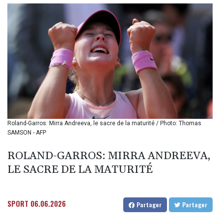
BIF 3451.157116
BMD 1.156136
BND 1.477082
BOB 13.69983
BRL 5.876989
BSD 1.152686
BTN 109.688637
BWP 15.558807
BYN 3.432357
BYR
22660.258427
BZD 2.318271
Roland-Garros: Mirra Andreeva, le sacre de la maturité / Photo: Thomas
SAMSON - AFP
CAD 1.61333
CDF
ROLAND-GARROS: MIRRA ANDREEVA,
2615.761404
CHF 0.93588
LE SACRE DE LA MATURITÉ
CLF 0.026829
CLP
1055.916879
SPORT
06.06.2026
Partager
Partager
CNY 7.801146