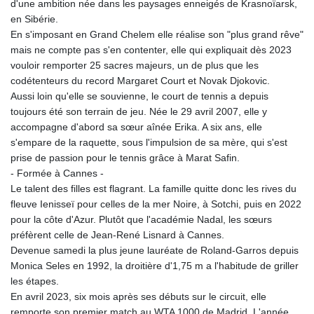
d'une ambition née dans les paysages enneigés de Krasnoïarsk,
GMD 84.980421
en Sibérie.
GNF
En s'imposant en Grand Chelem elle réalise son "plus grand rêve"
10123.874202
mais ne compte pas s'en contenter, elle qui expliquait dès 2023
GTQ 8.794891
vouloir remporter 25 sacres majeurs, un de plus que les
GYD 241.157003
codétenteurs du record Margaret Court et Novak Djokovic.
HKD 9.067746
Aussi loin qu'elle se souvienne, le court de tennis a depuis
HNL 30.895616
toujours été son terrain de jeu. Née le 29 avril 2007, elle y
HRK 7.536622
accompagne d'abord sa sœur aînée Erika. A six ans, elle
HTG 150.718127
s'empare de la raquette, sous l'impulsion de sa mère, qui s'est
HUF 363.096405
prise de passion pour le tennis grâce à Marat Safin.
IDR
- Formée à Cannes -
20580.370421
Le talent des filles est flagrant. La famille quitte donc les rives du
ILS 3.468234
fleuve Ienisseï pour celles de la mer Noire, à Sotchi, puis en 2022
IMP 0.857252
pour la côte d'Azur. Plutôt que l'académie Nadal, les sœurs
INR 110.076256
préfèrent celle de Jean‐René Lisnard à Cannes.
IQD
Devenue samedi la plus jeune lauréate de Roland-Garros depuis
1509.981237
Monica Seles en 1992, la droitière d'1,75 m a l'habitude de griller
IRR
les étapes.
1590322.371805
En avril 2023, six mois après ses débuts sur le circuit, elle
ISK 142.598215
remporte son premier match au WTA 1000 de Madrid. L'année