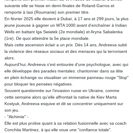
JEP 0.857252
suivante elle se hisse en demi-finales de Roland-Garros et
JMD 183.057725
remporte à Iasi (Roumanie) son premier titre.
JOD 0.819746
En février 2025 elle devient à Dubaï, à 17 ans et 299 jours, la plus
JPY 182.445186
jeune joueuse à gagner un WTA 1000 avant d'enchaîner à Indian
KES 149.158147
Wells en battant Iga Swiatek (2e mondiale) et Aryna Sabalenka
KGS 101.104505
(1re). De quoi atteindre la 5e place mondiale.
KHR
Mais cette ascension éclair a un prix. Dès 14 ans, Andreeva subit
4681.941823
la violence des réseaux sociaux et des menaces qui la terrorisent
KMF 492.514185
alors.
KRW
Aujourd'hui, Andreeva s'est entourée d'une psychologue, avec qui
1627.677557
elle développe des parades mentales: chantonner dans sa tête
KWD 0.356853
en plein échange ou visualiser un immense panneau rouge "Stop"
KYD 0.960588
pour bloquer les pensées négatives.
KZT 540.233287
Souvent questionnée sur l'invasion russe en Ukraine, comme
LAK
cette semaine alors qu'elle affrontait la native de Kiev Marta
26025.676609
Kostyuk, Andreeva esquive et dit se concentrer uniquement sur
LBP
son jeu.
103223.017367
- "Alchimie" -
LKR 386.635196
Elle est plus prolixe quant à sa relation fusionnelle avec sa coach
LRD 208.057415
Conchita Martinez, à qui elle voue une "confiance totale".
LSL 18.726567