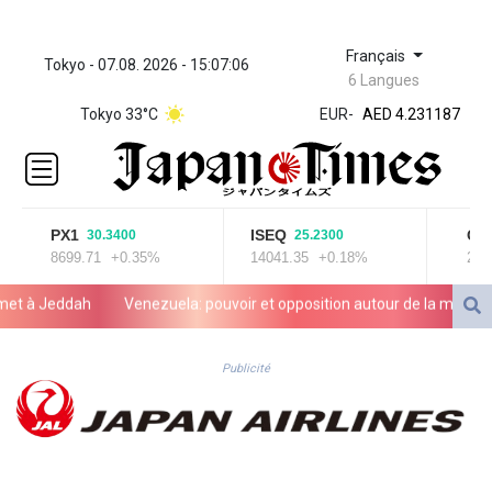
Français
Tokyo - 07.08. 2026 - 15:07:06
ZWL 370.984448
6 Langues
AED 4.231187
Tokyo 33°C
EUR
-
AED 4.231187
AFN 75.
ALL 93.264739
AMD
422.166717
AOA
PX1
ISEQ
OSE
30.3400
25.2300
8699.71
+0.35%
14041.35
+0.18%
2020
1057.65216
ARS
à Jeddah
Venezuela: pouvoir et opposition autour de la même table 
1727.905463
AUD 1.640039
AWG 2.073829
Publicité
AZN 1.963683
BAM 1.956109
BBD 2.324867
BDT 142.88258
BHD 0.435269