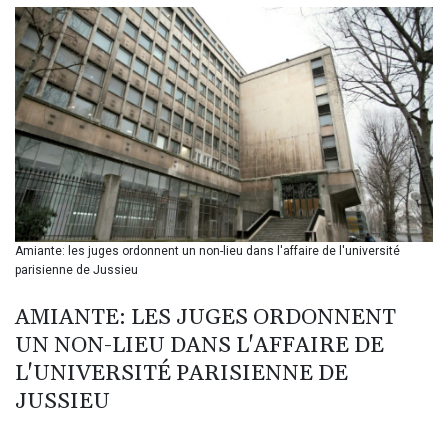
BIF 3449.795471
BMD 1.152127
BND 1.48007
BOB 13.961146
BRL 5.903154
BSD 1.154282
BTN 109.850883
BWP 15.611467
BYN 3.41754
BYR
22581.690677
BZD 2.321467
Amiante: les juges ordonnent un non-lieu dans l'affaire de l'université
parisienne de Jussieu
CAD 1.615317
CDF
AMIANTE: LES JUGES ORDONNENT
2603.806986
CHF 0.936264
UN NON-LIEU DANS L'AFFAIRE DE
CLF 0.026724
L'UNIVERSITÉ PARISIENNE DE
CLP
JUSSIEU
1055.210169
CNY 7.775763