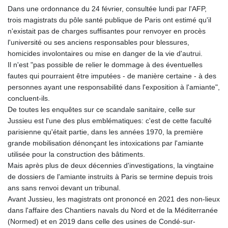
GIP 0.855822
Dans une ordonnance du 24 février, consultée lundi par l'AFP,
GMD 85.257004
trois magistrats du pôle santé publique de Paris ont estimé qu'il
GNF
n'existait pas de charges suffisantes pour renvoyer en procès
10136.986094
l'université ou ses anciens responsables pour blessures,
GTQ 8.807392
homicides involontaires ou mise en danger de la vie d'autrui.
GYD 241.487115
Il n'est "pas possible de relier le dommage à des éventuelles
HKD 9.038495
fautes qui pourraient être imputées - de manière certaine - à des
HNL 30.937889
personnes ayant une responsabilité dans l'exposition à l'amiante",
HRK 7.53374
concluent-ils.
HTG 150.917301
De toutes les enquêtes sur ce scandale sanitaire, celle sur
HUF 365.417829
Jussieu est l'une des plus emblématiques: c'est de cette faculté
IDR
parisienne qu'était partie, dans les années 1970, la première
20663.399096
grande mobilisation dénonçant les intoxications par l'amiante
ILS 3.465254
utilisée pour la construction des bâtiments.
IMP 0.855822
Mais après plus de deux décennies d'investigations, la vingtaine
INR 109.88556
de dossiers de l'amiante instruits à Paris se termine depuis trois
IQD
ans sans renvoi devant un tribunal.
1512.132406
Avant Jussieu, les magistrats ont prononcé en 2021 des non-lieux
IRR
dans l'affaire des Chantiers navals du Nord et de la Méditerranée
1584001.909458
(Normed) et en 2019 dans celle des usines de Condé-sur-