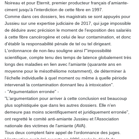
ISK 142.401223
Noireau et pour Eternit, premier producteur français d'amiante-
JEP 0.855822
ciment jusqu'à l'interdiction de cette fibre en 1997.
JMD 182.968915
Comme dans ces dossiers, les magistrats se sont appuyés pour
JOD 0.81682
Jussieu sur une expertise judiciaire de 2017, qui juge impossible
JPY 182.476764
de déduire avec précision le moment de l'exposition des salariés
KES 149.050765
à cette fibre cancérogène et celui de leur contamination, et donc
KGS 100.753239
d'établir la responsabilité pénale de tel ou tel dirigeant.
KHR
L'ordonnance de non-lieu souligne ainsi l"'impossibilité
4682.906821
scientifique, compte tenu des temps de latence globalement très
KMF 491.958449
longs des maladies en lien avec l'amiante (quarante ans en
KRW
moyenne pour le mésothéliome notamment), de déterminer à
1636.527559
l'échelle individuelle à quel moment ou même à quelle période
KWD 0.356756
intervenait la contamination donnant lieu à intoxication".
KYD 0.961952
- "Argumentation erronée" -
KZT 540.905481
"L'argumentation pour arriver à cette conclusion est beaucoup
LAK
plus sophistiquée que dans les autres dossiers. Elle n'en
26081.121706
demeure pas moins scientifiquement et juridiquement erronée",
LBP
ont regretté le comité anti-amiante Jussieu et l'Association
103366.035355
nationale des victimes de l'amiante (AVA).
LKR 387.731275
Tous deux comptent faire appel de l'ordonnance des juges.
LRD 208.352023