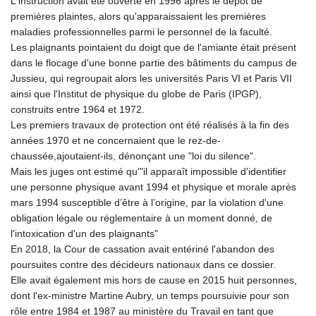
L'instruction avait été ouverte en 1996 après le dépôt de
LSL 18.827475
premières plaintes, alors qu'apparaissaient les premières
LTL 3.401932
maladies professionnelles parmi le personnel de la faculté.
LVL 0.69691
Les plaignants pointaient du doigt que de l'amiante était présent
LYD 7.358163
dans le flocage d'une bonne partie des bâtiments du campus de
MAD 10.769655
Jussieu, qui regroupait alors les universités Paris VI et Paris VII
MDL 20.084174
ainsi que l'Institut de physique du globe de Paris (IPGP),
MGA
construits entre 1964 et 1972.
4962.784289
Les premiers travaux de protection ont été réalisés à la fin des
MKD 61.534725
années 1970 et ne concernaient que le rez-de-
MMK
chaussée,ajoutaient-ils, dénonçant une "loi du silence".
2418.826093
Mais les juges ont estimé qu'"il apparaît impossible d'identifier
MNT
une personne physique avant 1994 et physique et morale après
4142.864879
mars 1994 susceptible d’être à l’origine, par la violation d'une
MOP 9.326933
obligation légale ou réglementaire à un moment donné, de
MRU 46.275313
l'intoxication d'un des plaignants"
MUR 54.081038
En 2018, la Cour de cassation avait entériné l'abandon des
MVR 17.811217
poursuites contre des décideurs nationaux dans ce dossier.
MWK
Elle avait également mis hors de cause en 2015 huit personnes,
2001.516308
dont l'ex-ministre Martine Aubry, un temps poursuivie pour son
MXN 19.820025
rôle entre 1984 et 1987 au ministère du Travail en tant que