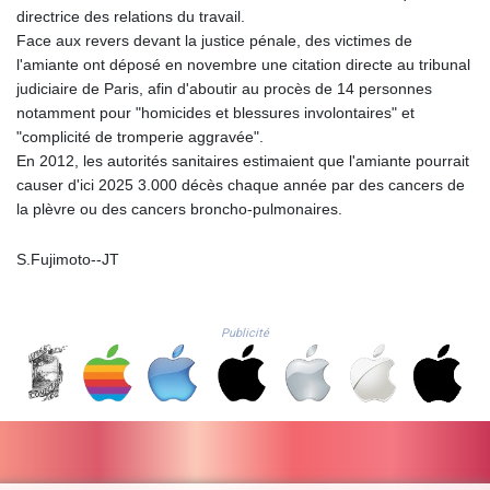
MYR 4.714616
directrice des relations du travail.
MZN 73.622813
Face aux revers devant la justice pénale, des victimes de
NAD 18.827475
l'amiante ont déposé en novembre une citation directe au tribunal
NGN 1572.27322
judiciaire de Paris, afin d'aboutir au procès de 14 personnes
NIO 42.474869
notamment pour "homicides et blessures involontaires" et
NOK 10.995958
"complicité de tromperie aggravée".
NPR 175.761776
En 2012, les autorités sanitaires estimaient que l'amiante pourrait
NZD 1.964521
causer d'ici 2025 3.000 décès chaque année par des cancers de
OMR 0.442988
la plèvre ou des cancers broncho-pulmonaires.
PAB 1.154277
PEN 3.901717
S.Fujimoto--JT
PGK 5.099806
PHP 70.29585
PKR 320.457643
Publicité
PLN 4.303828
PYG
6866.085075
QAR 4.21932
RON 5.255425
RSD 117.319946