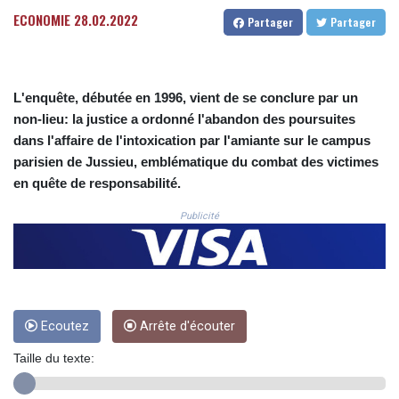
CNH 7.773194
ECONOMIE
28.02.2022
COP
Partager
Partager
3641.136324
CRC 525.082981
CUC 1.152127
L'enquête, débutée en 1996, vient de se conclure par un
CUP 30.531367
CVE 110.279556
non-lieu: la justice a ordonné l'abandon des poursuites
CZK 24.248834
dans l'affaire de l'intoxication par l'amiante sur le campus
DJF 205.552484
parisien de Jussieu, emblématique du combat des victimes
DKK 7.475686
en quête de responsabilité.
DOP 67.260629
DZD 153.094981
Publicité
EGP 57.25311
ERN 17.281906
ETB 186.307243
FJD 2.552999
FKP 0.855822
Ecoutez
Arrête d'écouter
GBP 0.856474
GEL 3.01278
Taille du texte:
GGP 0.855822
GHS 13.567791