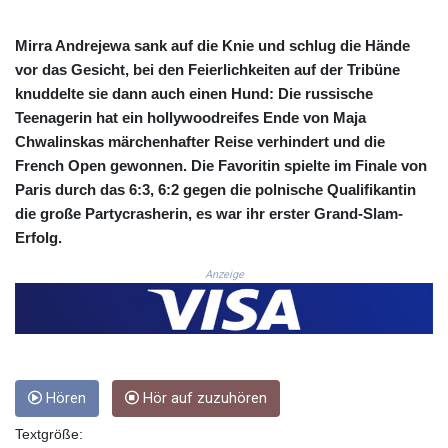
COP
3677.625283
Mirra Andrejewa sank auf die Knie und schlug die Hände
CRC 523.720823
vor das Gesicht, bei den Feierlichkeiten auf der Tribüne
CUC 1.155508
knuddelte sie dann auch einen Hund: Die russische
CUP 30.620975
Teenagerin hat ein hollywoodreifes Ende von Maja
CVE 110.577359
Chwalinskas märchenhafter Reise verhindert und die
CZK 24.184522
French Open gewonnen. Die Favoritin spielte im Finale von
DJF 205.35721
Paris durch das 6:3, 6:2 gegen die polnische Qualifikantin
DKK 7.475388
die große Partycrasherin, es war ihr erster Grand-Slam-
DOP 67.30804
Erfolg.
DZD 153.466204
EGP 57.550907
Anzeige
ERN 17.332627
ETB 184.823403
FJD 2.553308
FKP 0.858801
GBP 0.857994
GEL 3.021622
Hören
Hör auf zuzuhören
GGP 0.858801
Textgröße:
GHS 13.548336