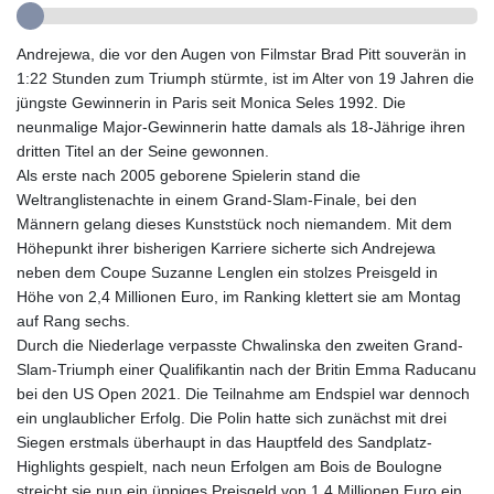
GIP 0.858801
GMD 84.931759
Andrejewa, die vor den Augen von Filmstar Brad Pitt souverän in
GNF
1:22 Stunden zum Triumph stürmte, ist im Alter von 19 Jahren die
10148.261152
jüngste Gewinnerin in Paris seit Monica Seles 1992. Die
GTQ 8.809078
neunmalige Major-Gewinnerin hatte damals als 18-Jährige ihren
GYD 241.584711
dritten Titel an der Seine gewonnen.
HKD 9.063364
Als erste nach 2005 geborene Spielerin stand die
HNL 31.036971
Weltranglistenachte in einem Grand-Slam-Finale, bei den
HRK 7.533572
Männern gelang dieses Kunststück noch niemandem. Mit dem
HTG 151.001333
Höhepunkt ihrer bisherigen Karriere sicherte sich Andrejewa
HUF 361.860769
neben dem Coupe Suzanne Lenglen ein stolzes Preisgeld in
IDR
Höhe von 2,4 Millionen Euro, im Ranking klettert sie am Montag
20659.336108
auf Rang sechs.
ILS 3.470858
Durch die Niederlage verpasste Chwalinska den zweiten Grand-
IMP 0.858801
Slam-Triumph einer Qualifikantin nach der Britin Emma Raducanu
INR 109.864533
bei den US Open 2021. Die Teilnahme am Endspiel war dennoch
IQD
ein unglaublicher Erfolg. Die Polin hatte sich zunächst mit drei
1514.293863
Siegen erstmals überhaupt in das Hauptfeld des Sandplatz-
IRR
Highlights gespielt, nach neun Erfolgen am Bois de Boulogne
1588593.057877
streicht sie nun ein üppiges Preisgeld von 1,4 Millionen Euro ein.