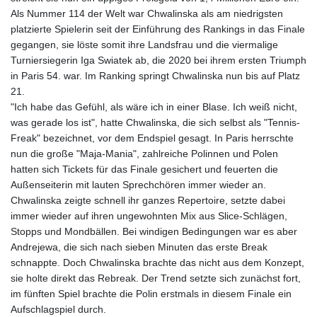
ISK 141.815325
Als Nummer 114 der Welt war Chwalinska als am niedrigsten
JEP 0.858801
platzierte Spielerin seit der Einführung des Rankings in das Finale
JMD 183.527469
gegangen, sie löste somit ihre Landsfrau und die viermalige
JOD 0.819276
Turniersiegerin Iga Swiatek ab, die 2020 bei ihrem ersten Triumph
JPY 182.208653
in Paris 54. war. Im Ranking springt Chwalinska nun bis auf Platz
KES 149.488533
21.
KGS 101.048565
"Ich habe das Gefühl, als wäre ich in einer Blase. Ich weiß nicht,
KHR
was gerade los ist", hatte Chwalinska, die sich selbst als "Tennis-
4682.700886
Freak" bezeichnet, vor dem Endspiel gesagt. In Paris herrschte
KMF 493.401915
nun die große "Maja-Mania", zahlreiche Polinnen und Polen
KRW
hatten sich Tickets für das Finale gesichert und feuerten die
1644.196411
Außenseiterin mit lauten Sprechchören immer wieder an.
KWD 0.357306
Chwalinska zeigte schnell ihr ganzes Repertoire, setzte dabei
KYD 0.962469
immer wieder auf ihren ungewohnten Mix aus Slice-Schlägen,
KZT 541.953128
Stopps und Mondbällen. Bei windigen Bedingungen war es aber
LAK
Andrejewa, die sich nach sieben Minuten das erste Break
26120.269022
schnappte. Doch Chwalinska brachte das nicht aus dem Konzept,
LBP
sie holte direkt das Rebreak. Der Trend setzte sich zunächst fort,
103475.784612
im fünften Spiel brachte die Polin erstmals in diesem Finale ein
LKR 387.551407
Aufschlagspiel durch.
LRD 209.436313