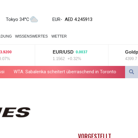
ZWL 372.275202
AED 4.245913
AED 4.245913
Tokyo 34°C
EUR
-
AFN 76.887634
ALL 93.218842
LDUNG
WISSENSWERTES
WETTER
AMD 422.094755
AOA 1060.176801
EUR/USD
Goldpreis
0
0.0037
ARS 1724.882567
1.1562
+0.32%
4399.7
+2.
AUD 1.638747
AWG 2.082489
abalenka scheitert überraschend in Toronto
Zwei Bombenanschlä
AZN 1.97002
BAM 1.955776
BBD 2.321671
BDT 142.688227
BHD 0.434695
BIF 3451.157116
BMD 1.156136
BND 1.477082
VORGESTELLT
BOB 13.69983