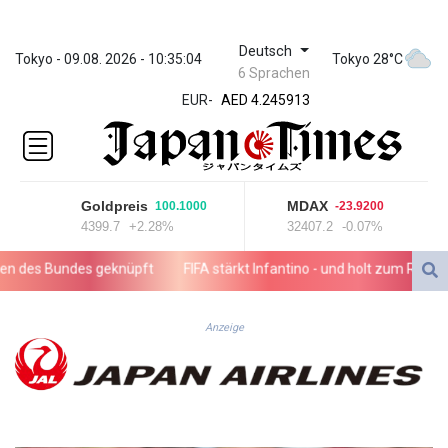
Deutsch
ZWL 372.275202
Tokyo - 09.08. 2026 - 10:35:04
Tokyo 28°C
6 Sprachen
AED 4.245913
EUR
-
AED 4.245913
AFN 76.887634
ALL 93.218842
AMD
422.094755
Goldpreis
MDAX
100.1000
-23.9200
AOA
4399.7
+2.28%
32407.2
-0.07%
1060.176801
ARS
des Bundes geknüpft
FIFA stärkt Infantino - und holt zum Rundums
1724.882567
AUD 1.638747
AWG 2.082489
Anzeige
AZN 1.97002
BAM 1.955776
BBD 2.321671
BDT 142.688227
BHD 0.434695