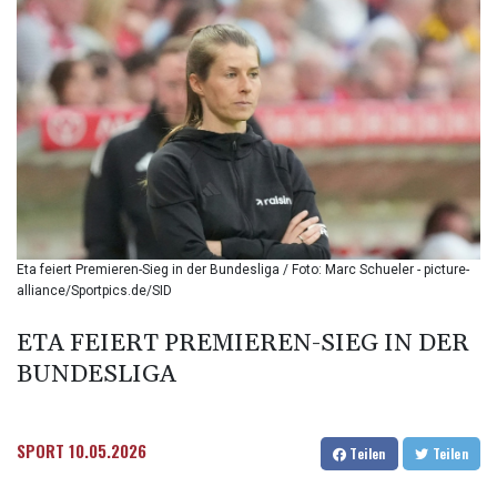
BIF 3451.157116
BMD 1.156136
BND 1.477082
BOB 13.69983
BRL 5.876989
BSD 1.152686
BTN 109.688637
BWP 15.558807
BYN 3.432357
BYR
22660.258427
Eta feiert Premieren-Sieg in der Bundesliga / Foto: Marc Schueler - picture-
BZD 2.318271
alliance/Sportpics.de/SID
CAD 1.61333
CDF
ETA FEIERT PREMIEREN-SIEG IN DER
2615.761404
BUNDESLIGA
CHF 0.93588
CLF 0.026829
CLP
1055.916879
SPORT
10.05.2026
Teilen
Teilen
CNY 7.801146
CNH 7.796152