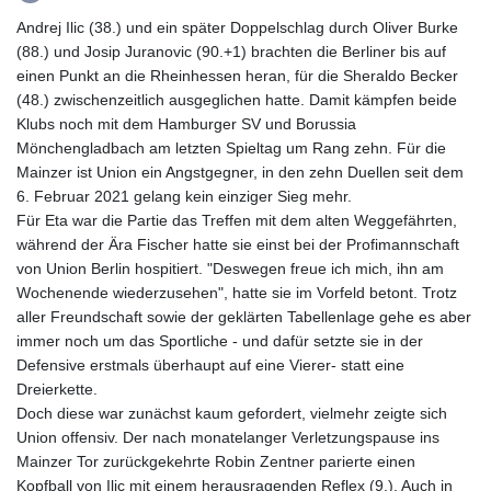
GMD 84.980421
Andrej Ilic (38.) und ein später Doppelschlag durch Oliver Burke
GNF
(88.) und Josip Juranovic (90.+1) brachten die Berliner bis auf
10123.874202
einen Punkt an die Rheinhessen heran, für die Sheraldo Becker
GTQ 8.794891
(48.) zwischenzeitlich ausgeglichen hatte. Damit kämpfen beide
GYD 241.157003
Klubs noch mit dem Hamburger SV und Borussia
HKD 9.067746
Mönchengladbach am letzten Spieltag um Rang zehn. Für die
HNL 30.895616
Mainzer ist Union ein Angstgegner, in den zehn Duellen seit dem
HRK 7.536622
6. Februar 2021 gelang kein einziger Sieg mehr.
HTG 150.718127
Für Eta war die Partie das Treffen mit dem alten Weggefährten,
HUF 363.096405
während der Ära Fischer hatte sie einst bei der Profimannschaft
IDR
von Union Berlin hospitiert. "Deswegen freue ich mich, ihn am
20580.370421
Wochenende wiederzusehen", hatte sie im Vorfeld betont. Trotz
ILS 3.468234
aller Freundschaft sowie der geklärten Tabellenlage gehe es aber
IMP 0.8566
immer noch um das Sportliche - und dafür setzte sie in der
INR 110.076256
Defensive erstmals überhaupt auf eine Vierer- statt eine
IQD
Dreierkette.
1509.981237
Doch diese war zunächst kaum gefordert, vielmehr zeigte sich
IRR
Union offensiv. Der nach monatelanger Verletzungspause ins
1590322.371805
Mainzer Tor zurückgekehrte Robin Zentner parierte einen
ISK 142.598215
Kopfball von Ilic mit einem herausragenden Reflex (9.). Auch in