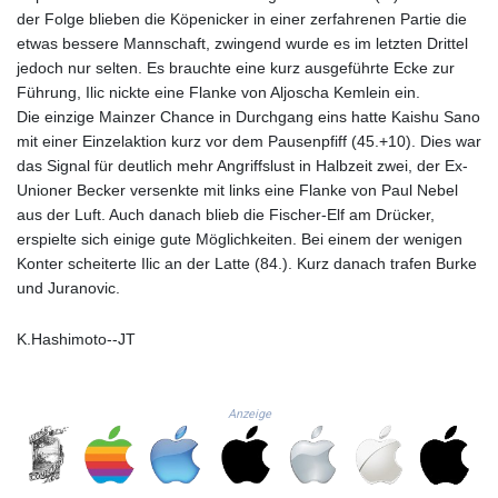
JEP 0.8566
der Folge blieben die Köpenicker in einer zerfahrenen Partie die
JMD 183.057725
etwas bessere Mannschaft, zwingend wurde es im letzten Drittel
JOD 0.819746
jedoch nur selten. Es brauchte eine kurz ausgeführte Ecke zur
JPY 182.445186
Führung, Ilic nickte eine Flanke von Aljoscha Kemlein ein.
KES 149.158147
Die einzige Mainzer Chance in Durchgang eins hatte Kaishu Sano
KGS 101.104505
mit einer Einzelaktion kurz vor dem Pausenpfiff (45.+10). Dies war
KHR
das Signal für deutlich mehr Angriffslust in Halbzeit zwei, der Ex-
4681.941823
Unioner Becker versenkte mit links eine Flanke von Paul Nebel
KMF 492.514185
aus der Luft. Auch danach blieb die Fischer-Elf am Drücker,
KRW
erspielte sich einige gute Möglichkeiten. Bei einem der wenigen
1627.677557
Konter scheiterte Ilic an der Latte (84.). Kurz danach trafen Burke
KWD 0.356853
und Juranovic.
KYD 0.960588
KZT 540.233287
K.Hashimoto--JT
LAK
26025.676609
LBP
Anzeige
103223.017367
LKR 386.635196
LRD 208.057415
LSL 18.726567