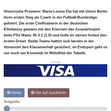
COP 3633.55485
CRC 523.993489
Historische Premiere: Marie-Louise Eta hat mit Union Berlin
CUC 1.156136
ihren ersten Sieg als Coach in der Fußball-Bundesliga
CUP 30.637594
gefeiert. Die erste Cheftrainerin in der deutschen
CVE 110.26363
Eliteklasse gewann mit den Eisernen das Auswärtsspiel
CZK 24.258158
beim FSV Mainz 05 3:1 (1:0) und holte im vierten Anlauf den
DJF 205.267449
ersten Dreier. Beide Teams hatten sich bereits in der
DKK 7.477932
Vorwoche den Klassenerhalt gesichert, im Endspurt geht es
DOP 67.289164
nur noch um Kosmetik im Mittelfeld der Tabelle.
DZD 152.967099
EGP 57.293288
Anzeige
ERN 17.342035
ETB 186.049588
FJD 2.553384
FKP 0.8566
GBP 0.858527
GEL 3.017966
Hören
Hör auf zuzuhören
GGP 0.8566
Textgröße:
GHS 13.526832
GIP 0.8566