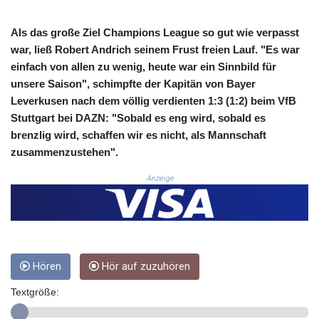
COP
3673.881667
Als das große Ziel Champions League so gut wie verpasst
CRC 522.691555
war, ließ Robert Andrich seinem Frust freien Lauf. "Es war
CUC 1.154361
einfach von allen zu wenig, heute war ein Sinnbild für
CUP 30.590573
unsere Saison", schimpfte der Kapitän von Bayer
CVE 110.139177
Leverkusen nach dem völlig verdienten 1:3 (1:2) beim VfB
CZK 24.180463
Stuttgart bei DAZN: "Sobald es eng wird, sobald es
DJF 205.251075
brenzlig wird, schaffen wir es nicht, als Mannschaft
DKK 7.475355
zusammenzustehen".
DOP 67.221459
DZD 153.497698
Anzeige
EGP 57.432011
ERN 17.315419
ETB 186.038334
FJD 2.553967
FKP 0.857481
GBP 0.857373
Hören
Hör auf zuzuhören
GEL 3.018718
Textgröße:
GGP 0.857481
GHS 13.514561