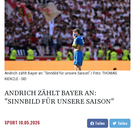
BIF 3439.426093
BMD 1.154361
BND 1.477992
BOB 13.999007
BRL 5.913559
BSD 1.152658
BTN 109.581813
BWP 15.630737
BYN 3.409105
BYR
22625.480557
Andrich zählt Bayer an: "Sinnbild für unsere Saison" / Foto: THOMAS
BZD 2.318242
KIENZLE - SID
CAD 1.617168
CDF
ANDRICH ZÄHLT BAYER AN:
2610.011457
"SINNBILD FÜR UNSERE SAISON"
CHF 0.933353
CLF 0.026721
CLP
1055.109333
SPORT
10.05.2026
Teilen
Teilen
CNY 7.79265
CNH 7.791546