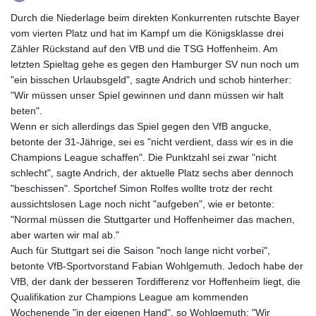
GIP 0.857481
Durch die Niederlage beim direkten Konkurrenten rutschte Bayer
GMD 84.845162
vom vierten Platz und hat im Kampf um die Königsklasse drei
GNF
Zähler Rückstand auf den VfB und die TSG Hoffenheim. Am
10124.083393
letzten Spieltag gehe es gegen den Hamburger SV nun noch um
GTQ 8.791956
"ein bisschen Urlaubsgeld", sagte Andrich und schob hinterher:
GYD 241.124538
"Wir müssen unser Spiel gewinnen und dann müssen wir halt
HKD 9.054775
beten".
HNL 30.893904
Wenn er sich allerdings das Spiel gegen den VfB angucke,
HRK 7.535207
betonte der 31-Jährige, sei es "nicht verdient, dass wir es in die
HTG 150.703267
Champions League schaffen". Die Punktzahl sei zwar "nicht
HUF 363.227272
schlecht", sagte Andrich, der aktuelle Platz sechs aber dennoch
IDR 20683.84493
"beschissen". Sportchef Simon Rolfes wollte trotz der recht
ILS 3.477857
aussichtslosen Lage noch nicht "aufgeben", wie er betonte:
IMP 0.857481
"Normal müssen die Stuttgarter und Hoffenheimer das machen,
INR 109.853402
aber warten wir mal ab."
IQD
Auch für Stuttgart sei die Saison "noch lange nicht vorbei",
1509.981531
betonte VfB-Sportvorstand Fabian Wohlgemuth. Jedoch habe der
IRR
VfB, der dank der besseren Tordifferenz vor Hoffenheim liegt, die
1587015.850814
Qualifikation zur Champions League am kommenden
ISK 141.789703
Wochenende "in der eigenen Hand", so Wohlgemuth: "Wir