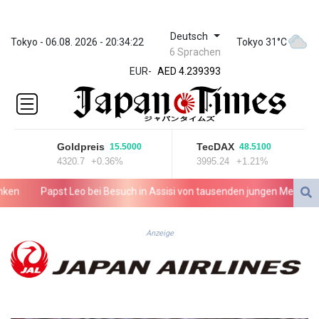
Deutsch
ZWL 371.703852
Tokyo - 06.08. 2026 - 20:34:22
Tokyo 31°C
6 Sprachen
AED 4.239393
EUR
-
AED 4.239393
AFN 76.187455
ALL 93.17114
AMD
421.618341
Goldpreis
TecDAX
15.5000
48.5100
AOA
4320.7
+0.36%
3995.24
+1.21%
1059.703963
ARS
n
Papst Leo bei Besuch in Assisi von tausenden jungen Menschen 
1727.213601
AUD 1.639217
AWG 2.080736
Anzeige
AZN 1.99717
BAM 1.953568
BBD 2.321548
BDT 142.677005
BHD 0.434694