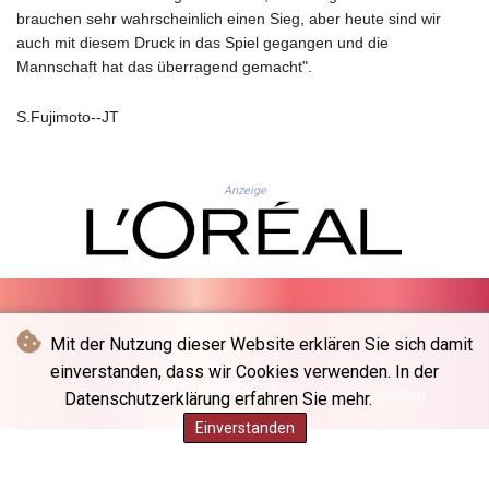
JEP 0.857481
brauchen sehr wahrscheinlich einen Sieg, aber heute sind wir
JMD 183.165198
auch mit diesem Druck in das Spiel gegangen und die
JOD 0.818473
Mannschaft hat das überragend gemacht".
JPY 182.195114
KES 149.373012
S.Fujimoto--JT
KGS 100.948559
KHR
4671.521595
Anzeige
KMF 492.911771
KRW
1644.468592
KWD 0.356651
KYD 0.960607
KZT 540.904411
LAK
Mit der Nutzung dieser Website erklären Sie sich damit
26056.345982
einverstanden, dass wir Cookies verwenden. In der
LBP
© The Japan Times - 2026 - Alle Rechte vorbehalten
Datenschutzerklärung erfahren Sie mehr.
103219.381749
Einverstanden
LKR 386.741231
LRD 208.05232
LSL 18.909879