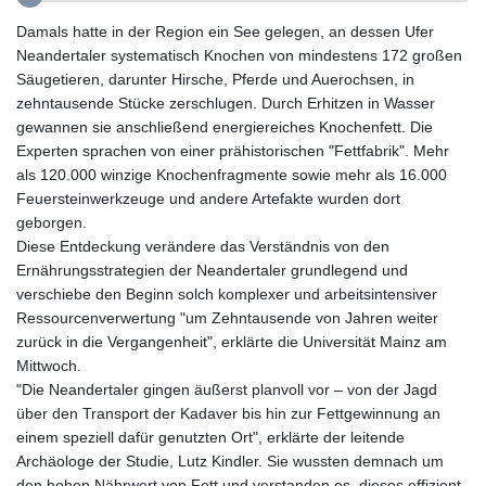
GMD 85.360325
Damals hatte in der Region ein See gelegen, an dessen Ufer
GNF
Neandertaler systematisch Knochen von mindestens 172 großen
10130.304785
Säugetieren, darunter Hirsche, Pferde und Auerochsen, in
GTQ 8.80021
zehntausende Stücke zerschlugen. Durch Erhitzen in Wasser
GYD 241.302858
gewannen sie anschließend energiereiches Knochenfett. Die
HKD 9.049284
Experten sprachen von einer prähistorischen "Fettfabrik". Mehr
HNL 30.914302
als 120.000 winzige Knochenfragmente sowie mehr als 16.000
HRK 7.536546
Feuersteinwerkzeuge und andere Artefakte wurden dort
HTG 150.809283
geborgen.
HUF 364.573259
Diese Entdeckung verändere das Verständnis von den
IDR
Ernährungsstrategien der Neandertaler grundlegend und
20594.998152
verschiebe den Beginn solch komplexer und arbeitsintensiver
ILS 3.463666
Ressourcenverwertung "um Zehntausende von Jahren weiter
IMP 0.857346
zurück in die Vergangenheit", erklärte die Universität Mainz am
INR 109.83378
Mittwoch.
IQD 1510.89449
"Die Neandertaler gingen äußerst planvoll vor – von der Jagd
IRR
über den Transport der Kadaver bis hin zur Fettgewinnung an
1585920.982023
einem speziell dafür genutzten Ort", erklärte der leitende
ISK 142.572116
Archäologe der Studie, Lutz Kindler. Sie wussten demnach um
JEP 0.857346
den hohen Nährwert von Fett und verstanden es, dieses effizient