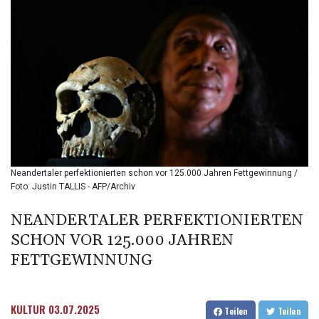
BMD 1.153523
BND 1.477975
BOB 13.708472
BRL 5.882279
BSD 1.153383
BTN 109.752598
BWP 15.568217
BYN 3.434433
BYR
22609.049164
BZD 2.319643
Neandertaler perfektionierten schon vor 125.000 Jahren Fettgewinnung /
CAD 1.616126
Foto: Justin TALLIS - AFP/Archiv
CDF
2606.961815
NEANDERTALER PERFEKTIONIERTEN
CHF 0.934567
SCHON VOR 125.000 JAHREN
CLF 0.026734
CLP
FETTGEWINNUNG
1055.612189
CNY 7.785184
CNH 7.782807
KULTUR
03.07.2025
Teilen
Teilen
COP