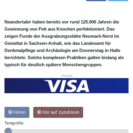
3648.558379
CRC 524.321776
CUC 1.153523
Neandertaler haben bereits vor rund 125.000 Jahren die
CUP 30.568357
Gewinnung von Fett aus Knochen perfektioniert. Das
CVE 110.333668
zeigen Funde der Ausgrabungsstätte Neumark-Nord im
CZK 24.263276
Geiseltal in Sachsen-Anhalt, wie das Landesamt für
DJF 205.391597
Denkmalpflege und Archäologie am Donnerstag in Halle
DKK 7.475497
berichtete. Solche komplexen Praktiken galten bislang als
DOP 67.329861
DZD 153.461287
typisch für deutlich spätere Menschengruppen.
EGP 57.417408
Anzeige
ERN 17.302844
ETB 186.159691
FJD 2.553842
FKP 0.857346
GBP 0.857708
GEL 3.016476
Hören
Hör auf zuzuhören
GGP 0.857346
GHS 13.535365
Textgröße:
GIP 0.857346