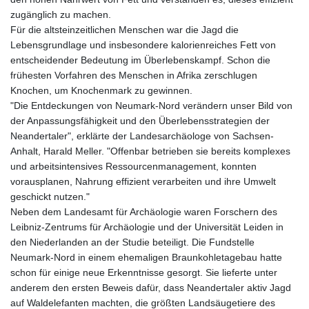
JMD 183.168441
zugänglich zu machen.
JOD 0.817863
Für die altsteinzeitlichen Menschen war die Jagd die
JPY 182.641857
Lebensgrundlage und insbesondere kalorienreiches Fett von
KES 149.279328
entscheidender Bedeutung im Überlebenskampf. Schon die
KGS 100.875887
frühesten Vorfahren des Menschen in Afrika zerschlugen
KHR
Knochen, um Knochenmark zu gewinnen.
4684.773512
"Die Entdeckungen von Neumark-Nord verändern unser Bild von
KMF 492.554315
der Anpassungsfähigkeit und den Überlebensstrategien der
KRW 1633.35962
Neandertaler", erklärte der Landesarchäologe von Sachsen-
KWD 0.3563
Anhalt, Harald Meller. "Offenbar betrieben sie bereits komplexes
KYD 0.961169
und arbeitsintensives Ressourcenmanagement, konnten
KZT 540.560026
vorausplanen, Nahrung effizient verarbeiten und ihre Umwelt
LAK
geschickt nutzen."
26041.078389
Neben dem Landesamt für Archäologie waren Forschern des
LBP
Leibniz-Zentrums für Archäologie und der Universität Leiden in
103284.103894
den Niederlanden an der Studie beteiligt. Die Fundstelle
LKR 386.869037
Neumark-Nord in einem ehemaligen Braunkohletagebau hatte
LRD 208.186862
schon für einige neue Erkenntnisse gesorgt. Sie lieferte unter
LSL 18.737893
anderem den ersten Beweis dafür, dass Neandertaler aktiv Jagd
LTL 3.406053
auf Waldelefanten machten, die größten Landsäugetiere des
LVL 0.697755