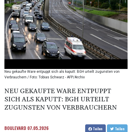
BMD 1.153523
BND 1.477975
BOB 13.708472
BRL 5.882279
BSD 1.153383
BTN 109.752598
BWP 15.568217
BYN 3.434433
BYR
22609.049164
BZD 2.319643
Neu gekaufte Ware entpuppt sich als kaputt: BGH urteilt zugunsten von
CAD 1.616126
Verbrauchern / Foto: Tobias Schwarz - AFP/Archiv
CDF
2606.961815
NEU GEKAUFTE WARE ENTPUPPT
CHF 0.934567
SICH ALS KAPUTT: BGH URTEILT
CLF 0.026734
CLP
ZUGUNSTEN VON VERBRAUCHERN
1055.612189
CNY 7.785184
CNH 7.782807
BOULEVARD
07.05.2026
Teilen
Teilen
COP