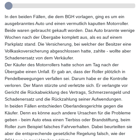
GMD 85.360325
GNF
In den beiden Fällen, die dem BGH vorlagen, ging es um ein
10130.304785
ausgebranntes Auto und einen vermutlich kaputten Motorroller.
GTQ 8.80021
Beide waren gebraucht gekauft worden. Das Auto brannte wenige
GYD 241.302858
Wochen nach der Übergabe komplett aus, als es auf einem
HKD 9.049284
Parkplatz stand. Die Versicherung, bei welcher der Besitzer eine
HNL 30.914302
Vollkaskoversicherung abgeschlossen hatte, zahlte - wollte aber
HRK 7.536546
Schadenersatz von dem Verkäufer.
HTG 150.809283
Der Käufer des Motorrollers hatte schon am Tag nach der
HUF 364.573259
Übergabe einen Unfall. Er gab an, dass der Roller plötzlich in
IDR
Pendelbewegungen verfallen sei. Darum habe er die Kontrolle
20594.998152
verloren. Der Mann stürzte und verletzte sich. Er verlangte vor
ILS 3.463666
Gericht die Rückabwicklung des Vertrags, Schmerzensgeld und
IMP 0.857346
Schadenersatz und die Rückzahlung seiner Aufwendungen.
INR 109.83378
In beiden Fällen entschieden Oberlandesgerichte gegen die
IQD 1510.89449
Käufer. Denn es könne auch andere Ursachen für die Probleme
IRR
geben - beim Auto etwa einen Tierbiss oder Brandstiftung, beim
1585920.982023
Roller zum Beispiel falsches Fahrverhalten. Dabei beurteilten sie
ISK 142.572116
aber die entsprechende gesetzliche Regelung falsch, wie der
JEP 0.857346