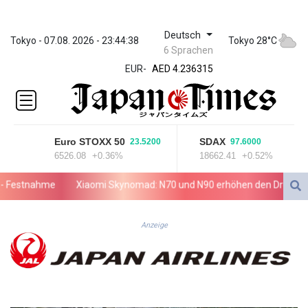
Deutsch
ZWL 371.433908
Tokyo - 07.08. 2026 - 23:44:38
Tokyo 28°C
6 Sprachen
AED 4.236315
EUR
-
AED 4.236315
AFN 75.553019
ALL 93.275221
AMD 422.35737
AOA
Euro STOXX 50
SDAX
23.5200
97.6000
1058.934265
6526.08
+0.36%
18662.41
+0.52%
ARS
1729.981574
Festnahme
Xiaomi Skynomad: N70 und N90 erhöhen den Druck auf 
AUD 1.638434
AWG 2.076341
AZN 1.950687
Anzeige
BAM 1.956959
BBD 2.323075
BDT 142.778861
BHD 0.434948
BIF 3453.244413