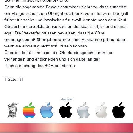
BGH nun in zwei Urteilen erklärte.
JMD 183.168441
Denn die sogenannte Beweislastumkehr sieht vor, dass zunächst
JOD 0.817863
ein Mangel schon zum Übergabezeitpunkt vermutet wird. Das galt
JPY 182.641857
früher für sechs und inzwischen für zwölf Monate nach dem Kauf.
KES 149.279328
Ob auch andere Schadensursachen denkbar sind, ist erst einmal
KGS 100.875887
egal. Die Verkäufer müssen beweisen, dass die Ware
KHR
ordnungsgemäß übergeben wurde. Eine Ausnahme gilt nur dann,
4684.773512
wenn sie eindeutig nicht schuld sein können.
KMF 492.554315
Über beide Fälle müssen die Oberlandesgerichte nun neu
KRW 1633.35962
verhandeln und entscheiden und sich dabei an der
KWD 0.3563
Rechtsprechung des BGH orientieren.
KYD 0.961169
KZT 540.560026
LAK
T.Sato--JT
26041.078389
LBP
103284.103894
Anzeige
LKR 386.869037
LRD 208.186862
LSL 18.737893
LTL 3.406053
LVL 0.697755