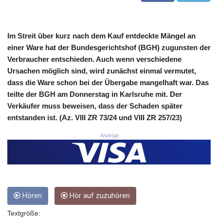
3648.558379
CRC 524.321776
CUC 1.153523
Im Streit über kurz nach dem Kauf entdeckte Mängel an
CUP 30.568357
einer Ware hat der Bundesgerichtshof (BGH) zugunsten der
CVE 110.333668
Verbraucher entschieden. Auch wenn verschiedene
CZK 24.263276
Ursachen möglich sind, wird zunächst einmal vermutet,
DJF 205.391597
dass die Ware schon bei der Übergabe mangelhaft war. Das
DKK 7.475497
teilte der BGH am Donnerstag in Karlsruhe mit. Der
DOP 67.329861
DZD 153.461287
Verkäufer muss beweisen, dass der Schaden später
EGP 57.417408
entstanden ist. (Az. VIII ZR 73/24 und VIII ZR 257/23)
ERN 17.302844
Anzeige
ETB 186.159691
FJD 2.553842
FKP 0.857346
GBP 0.857708
GEL 3.016476
GGP 0.857346
Hören
Hör auf zuzuhören
GHS 13.535365
GIP 0.857346
Textgröße: