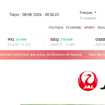
Français
Tokyo - 08.08. 2026 - 00:56:24
6 Langues
POLITIQUE
ECONOMIE
SPORT
BOU
X1
ISEQ
OSEBX
14.7900
279.4200
6.0
714.93
+0.17%
14320.37
+1.99%
2025.99
+0.
 que prévu, les Bourses en hausse
Dans les ruines de Gaza, la la