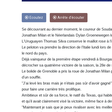
Ecoutez
Arrête d'écouter
Se découvrant au dernier moment, le coureur de Soudal 
Jonathan Milan et le Néerlandais Dylan Groenewegen lo
L'Uruguayen Thomas Silva conserve le maillot rose à l'is
Le peloton va prendre la direction de l'Italie lundi lors
le nord du pays.
Déjà vainqueur de la première étape vendredi à Bourgas,
décrocher sa quatrième victoire de la saison, la 28e de 
Le bolide de Grenoble a pris la roue de Jonathan Milan 
d'un souffle.
"J'ai levé les bras mais je n'étais pas sûr d'avoir gag
pour faire une carrière très prolifique.
Ambitieux et sûr de sa force, le natif du Texas, qui habit
et qu'il avait clairement visé la victoire, même face à 
"Maintenant je sais que je peux rivaliser avec les meill