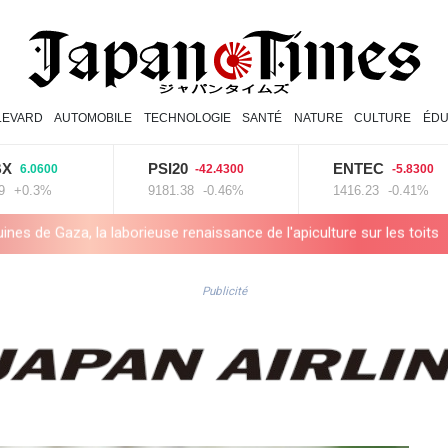
LEVARD
AUTOMOBILE
TECHNOLOGIE
SANTÉ
NATURE
CULTURE
ÉDU
PSI20
ENTEC
600
-42.4300
-5.8300
3%
9181.38
-0.46%
1416.23
-0.41%
borieuse renaissance de l'apiculture sur les toits
En Gironde, des
Publicité