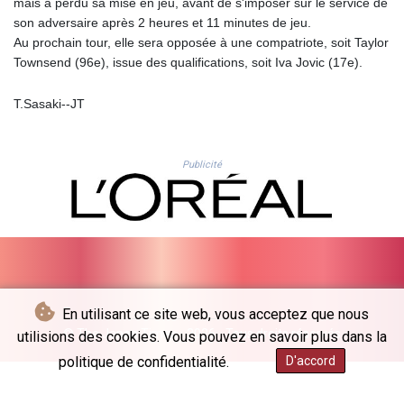
mais a perdu sa mise en jeu, avant de s'imposer sur le service de
ISK 142.598215
son adversaire après 2 heures et 11 minutes de jeu.
JEP 0.859288
Au prochain tour, elle sera opposée à une compatriote, soit Taylor
JMD 183.583315
Townsend (96e), issue des qualifications, soit Iva Jovic (17e).
JOD 0.819746
JPY 182.445186
T.Sasaki--JT
KES 148.887592
KGS 101.104505
KHR
4685.244046
Publicité
KMF 492.514185
KRW
1627.712241
KWD 0.356853
KYD 0.963346
KZT 541.784389
LAK
En utilisant ce site web, vous acceptez que nous
26108.437325
© The Japan Times - 2026 - Tous droits réservés
utilisions des cookies. Vous pouvez en savoir plus dans la
LBP
politique de confidentialité.
D'accord
103531.946431
LKR 387.745291
LRD 209.896866