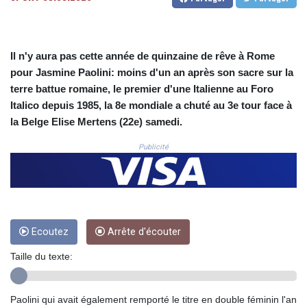
CNH 7.796152
COP
3650.105178
CRC 525.509359
Il n'y aura pas cette année de quinzaine de rêve à Rome
CUC 1.156136
pour Jasmine Paolini: moins d'un an après son sacre sur la
CUP 30.637594
terre battue romaine, le premier d'une Italienne au Foro
CVE 110.646682
Italico depuis 1985, la 8e mondiale a chuté au 3e tour face à
CZK 24.258158
DJF 205.46888
la Belge Elise Mertens (22e) samedi.
DKK 7.477932
Publicité
DOP 67.345355
DZD 153.688625
EGP 57.293288
ERN 17.342035
ETB 184.982115
FJD 2.553384
Ecoutez
Arrête d'écouter
FKP 0.859288
GBP 0.856968
Taille du texte:
GEL 3.017966
GGP 0.859288
Paolini qui avait également remporté le titre en double féminin l'an
GHS 13.596606