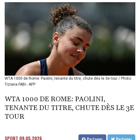
BIF 3453.955207
BMD 1.156136
BND 1.481323
BOB 13.739522
BRL 5.876989
BSD 1.155995
BTN 110.001186
BWP 15.603479
BYN 3.442212
BYR
22660.258427
BZD 2.324897
WTA 1000 de Rome: Paolini, tenante du titre, chute dès le 3e tour / Photo:
Tiziana FABI - AFP
CAD 1.613446
CDF
WTA 1000 DE ROME: PAOLINI,
2615.761404
CHF 0.934181
TENANTE DU TITRE, CHUTE DÈS LE 3E
CLF 0.026749
TOUR
CLP
1056.199727
CNY 7.801146
SPORT
09.05.2026
Partager
Partager