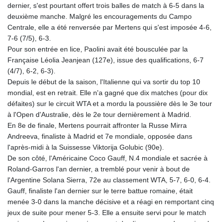
dernier, s'est pourtant offert trois balles de match à 6-5 dans la
GIP 0.859288
deuxième manche. Malgré les encouragements du Campo
GMD 84.980421
Centrale, elle a été renversée par Mertens qui s'est imposée 4-6,
GNF
7-6 (7/5), 6-3.
10145.090599
Pour son entrée en lice, Paolini avait été bousculée par la
GTQ 8.820142
Française Léolia Jeanjean (127e), issue des qualifications, 6-7
GYD 241.849406
(4/7), 6-2, 6-3).
HKD 9.067746
Depuis le début de la saison, l'Italienne qui va sortir du top 10
HNL 31.077375
mondial, est en retrait. Elle n'a gagné que dix matches (pour dix
HRK 7.536622
défaites) sur le circuit WTA et a mordu la poussière dès le 3e tour
HTG 151.150865
à l'Open d'Australie, dès le 2e tour dernièrement à Madrid.
HUF 363.096405
En 8e de finale, Mertens pourrait affronter la Russe Mirra
IDR
Andreeva, finaliste à Madrid et 7e mondiale, opposée dans
20580.370421
l'après-midi à la Suissesse Viktorija Golubic (90e).
ILS 3.468234
De son côté, l'Américaine Coco Gauff, N.4 mondiale et sacrée à
IMP 0.859288
Roland-Garros l'an dernier, a tremblé pour venir à bout de
INR 109.992259
l'Argentine Solana Sierra, 72e au classement WTA, 5-7, 6-0, 6-4.
IQD
Gauff, finaliste l'an dernier sur le terre battue romaine, était
1515.115748
menée 3-0 dans la manche décisive et a réagi en remportant cinq
IRR
jeux de suite pour mener 5-3. Elle a ensuite servi pour le match
1590322.371805