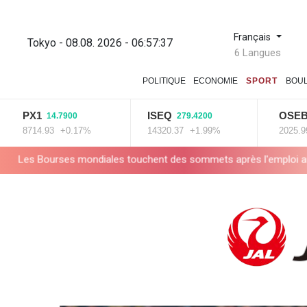
Français
Tokyo - 08.08. 2026 - 06:57:38
6 Langues
POLITIQUE
ECONOMIE
SPORT
BOU
X1
ISEQ
OSEBX
14.7900
279.4200
6.0
714.93
+0.17%
14320.37
+1.99%
2025.99
+0.
 mondiales touchent des sommets après l'emploi américain
Yém