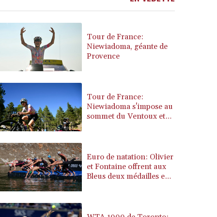
BRL 5.892665
BSD 1.156009
BTN 110.002458
Tour de France:
BWP 15.603659
Niewiadoma, géante de
Provence
BYN 3.442252
BYR 22660.520413
BZD 2.324924
CAD 1.611493
Tour de France:
CDF 2615.791646
Niewiadoma s'impose au
CHF 0.933942
sommet du Ventoux et
endosse le maillot jaune
CLF 0.026753
CLP 1056.362238
CNY 7.801236
Euro de natation: Olivier
CNH 7.796982
et Fontaine offrent aux
COP 3648.921861
Bleus deux médailles en
CRC 525.515435
eau libre
CUC 1.156149
CUP 30.637949