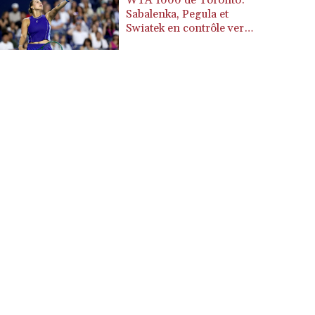
WTA 1000 de Toronto:
CVE 110.647961
Sabalenka, Pegula et
CZK 24.266354
Swiatek en contrôle vers
DJF 205.471255
les 8es de finale
DKK 7.476127
DOP 67.346134
DZD 153.688915
EGP 57.556612
ERN 17.342235
ETB 186.583498
FJD 2.553413
FKP 0.859298
GBP 0.856793
GEL 3.023376
GGP 0.859298
GHS 13.596763
GIP 0.859298
GMD 84.981404
GNF 10145.207892
GTQ 8.820244