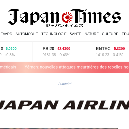
LEVARD
AUTOMOBILE
TECHNOLOGIE
SANTÉ
NATURE
CULTURE
ÉDU
PSI20
ENTEC
600
-42.4300
-5.8300
3%
9181.38
-0.46%
1416.23
-0.41%
en: nouvelles attaques meurtrières des rebelles houthis dans une ré
Publicité