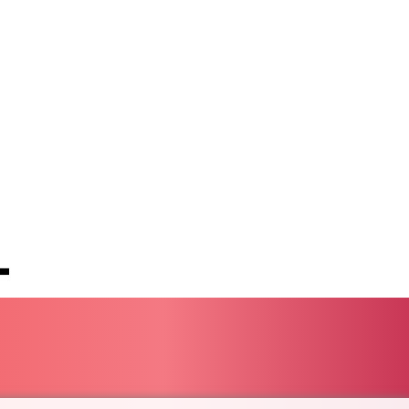
MMK 2427.395773
MNT 4157.558143
MOP 9.341598
MRU 46.473418
MUR 54.420371
MVR 17.874501
MWK 2004.537163
MXN 19.809677
MYR 4.729001
MZN 73.883747
NAD 18.780552
NGN 1577.519501
NIO 42.541205
NOK 10.981266
NPR 176.003933
NZD 1.961655
OMR 0.444533
PAB 1.155994
PEN 3.915024