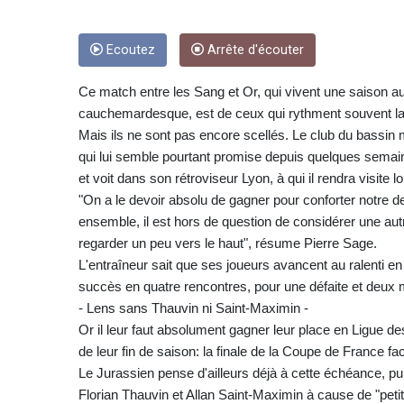
Ecoutez
Arrête d'écouter
Ce match entre les Sang et Or, qui vivent une saison au
cauchemardesque, est de ceux qui rythment souvent la 
Mais ils ne sont pas encore scellés. Le club du bassin 
qui lui semble pourtant promise depuis quelques semaine
et voit dans son rétroviseur Lyon, à qui il rendra visite l
"On a le devoir absolu de gagner pour conforter notre d
ensemble, il est hors de question de considérer une aut
regarder un peu vers le haut", résume Pierre Sage.
L'entraîneur sait que ses joueurs avancent au ralenti e
succès en quatre rencontres, pour une défaite et deux m
- Lens sans Thauvin ni Saint-Maximin -
Or il leur faut absolument gagner leur place en Ligue d
de leur fin de saison: la finale de la Coupe de France f
Le Jurassien pense d'ailleurs déjà à cette échéance, p
Florian Thauvin et Allan Saint-Maximin à cause de "peti