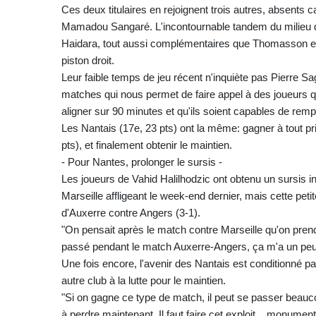
Ces deux titulaires en rejoignent trois autres, absent
Mamadou Sangaré. L'incontournable tandem du milieu de 
Haidara, tout aussi complémentaires que Thomasson et
piston droit.
Leur faible temps de jeu récent n'inquiète pas Pierre
matches qui nous permet de faire appel à des joueurs q
aligner sur 90 minutes et qu'ils soient capables de rempli
Les Nantais (17e, 23 pts) ont la même: gagner à tout pri
pts), et finalement obtenir le maintien.
- Pour Nantes, prolonger le sursis -
Les joueurs de Vahid Halilhodzic ont obtenu un sursis i
Marseille affligeant le week-end dernier, mais cette petit
d'Auxerre contre Angers (3-1).
"On pensait après le match contre Marseille qu'on prendr
passé pendant le match Auxerre-Angers, ça m'a un peu r
Une fois encore, l'avenir des Nantais est conditionné p
autre club à la lutte pour le maintien.
"Si on gagne ce type de match, il peut se passer beaucou
à perdre maintenant. Il faut faire cet exploit... monument