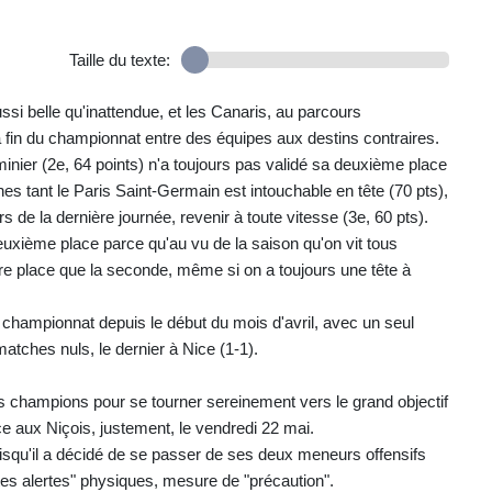
Taille du texte:
ssi belle qu'inattendue, et les Canaris, au parcours
fin du championnat entre des équipes aux destins contraires.
minier (2e, 64 points) n'a toujours pas validé sa deuxième place
s tant le Paris Saint-Germain est intouchable en tête (70 pts),
ors de la dernière journée, revenir à toute vitesse (3e, 60 pts).
euxième place parce qu'au vu de la saison qu'on vit tous
re place que la seconde, même si on a toujours une tête à
n championnat depuis le début du mois d'avril, avec un seul
atches nuls, le dernier à Nice (1-1).
es champions pour se tourner sereinement vers le grand objectif
ace aux Niçois, justement, le vendredi 22 mai.
uisqu'il a décidé de se passer de ses deux meneurs offensifs
tes alertes" physiques, mesure de "précaution".