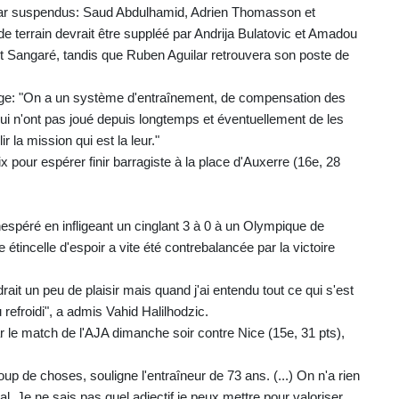
s car suspendus: Saud Abdulhamid, Adrien Thomasson et
terrain devrait être suppléé par Andrija Bulatovic et Amadou
 Sangaré, tandis que Ruben Aguilar retrouvera son poste de
 Sage: "On a un système d'entraînement, de compensation des
ui n'ont pas joué depuis longtemps et éventuellement de les
r la mission qui est la leur."
x pour espérer finir barragiste à la place d'Auxerre (16e, 28
nespéré en infligeant un cinglant 3 à 0 à un Olympique de
e étincelle d'espoir a vite été contrebalancée par la victoire
ait un peu de plaisir mais quand j'ai entendu tout ce qui s'est
efroidi", a admis Vahid Halilhodzic.
ar le match de l'AJA dimanche soir contre Nice (15e, 31 pts),
p de choses, souligne l'entraîneur de 73 ans. (...) On n'a rien
al. Je ne sais pas quel adjectif je peux mettre pour valoriser