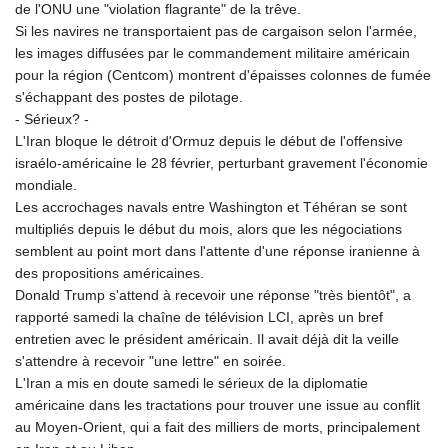
ISK 141.815325
de l'ONU une "violation flagrante" de la trêve.
JEP 0.858801
Si les navires ne transportaient pas de cargaison selon l'armée,
JMD 183.527469
les images diffusées par le commandement militaire américain
JOD 0.819276
pour la région (Centcom) montrent d'épaisses colonnes de fumée
JPY 182.208653
s'échappant des postes de pilotage.
KES 149.488533
- Sérieux? -
KGS 101.048565
L'Iran bloque le détroit d'Ormuz depuis le début de l'offensive
KHR
israélo-américaine le 28 février, perturbant gravement l'économie
4682.700886
mondiale.
KMF 493.401915
Les accrochages navals entre Washington et Téhéran se sont
KRW
multipliés depuis le début du mois, alors que les négociations
1644.196411
semblent au point mort dans l'attente d'une réponse iranienne à
KWD 0.357306
des propositions américaines.
KYD 0.962469
Donald Trump s'attend à recevoir une réponse "très bientôt", a
KZT 541.953128
rapporté samedi la chaîne de télévision LCI, après un bref
LAK
entretien avec le président américain. Il avait déjà dit la veille
26120.269022
s'attendre à recevoir "une lettre" en soirée.
LBP
L'Iran a mis en doute samedi le sérieux de la diplomatie
103475.784612
américaine dans les tractations pour trouver une issue au conflit
LKR 387.551407
au Moyen-Orient, qui a fait des milliers de morts, principalement
LRD 209.436313