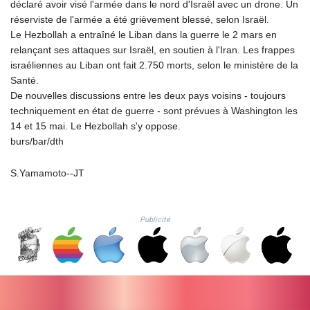
RSD 117.344628
déclaré avoir visé l'armée dans le nord d'Israël avec un drone. Un
RUB 93.568896
réserviste de l'armée a été grièvement blessé, selon Israël.
RWF
Le Hezbollah a entraîné le Liban dans la guerre le 2 mars en
1693.975431
relançant ses attaques sur Israël, en soutien à l'Iran. Les frappes
SAR 4.336079
israéliennes au Liban ont fait 2.750 morts, selon le ministère de la
SBD 9.323045
Santé.
SCR 16.772158
De nouvelles discussions entre les deux pays voisins - toujours
SDG 693.886139
techniquement en état de guerre - sont prévues à Washington les
SEK 10.959647
14 et 15 mai. Le Hezbollah s'y oppose.
SGD 1.480021
burs/bar/dth
SLE 28.422197
SOS 693.885368
S.Yamamoto--JT
SRD 43.525699
STD
23916.692567
Publicité
STN 24.843432
SVC 10.10512
SZL 18.846478
THB 38.224452
TJS 10.659434
TMT 4.04428