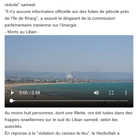
MYR 4.724922
réduite" samedi.
MZN 73.848488
"Il n'y aucune information officielle sur des fuites de pétrole près
NAD 18.858
de l'île de Kharg", a assuré le dirigeant de la commission
NGN
parlementaire iranienne sur l'énergie.
1574.334577
- Morts au Liban -
NIO 42.504153
NOK 11.010667
NPR 175.672918
NZD 1.962891
OMR 0.444286
PAB 1.154903
PEN 3.9114
PGK 5.111391
PHP 70.137026
PKR 321.001615
PLN 4.301566
PYG
Au moins huit personnes, dont une fillette, ont été tuées dans des
6887.534304
frappes israéliennes sur le sud du Liban samedi, selon les
QAR 4.212695
autorités.
RON 5.246245
En réponse à la "violation du cessez-le-feu", le Hezbollah a