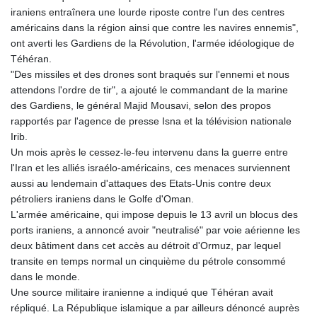
GIP 0.858801
iraniens entraînera une lourde riposte contre l'un des centres
GMD 84.931759
américains dans la région ainsi que contre les navires ennemis",
GNF
ont averti les Gardiens de la Révolution, l'armée idéologique de
10148.261152
Téhéran.
GTQ 8.809078
"Des missiles et des drones sont braqués sur l'ennemi et nous
GYD 241.584711
attendons l'ordre de tir", a ajouté le commandant de la marine
HKD 9.063364
des Gardiens, le général Majid Mousavi, selon des propos
HNL 31.036971
rapportés par l'agence de presse Isna et la télévision nationale
HRK 7.533572
Irib.
HTG 151.001333
Un mois après le cessez-le-feu intervenu dans la guerre entre
HUF 361.860769
l'Iran et les alliés israélo-américains, ces menaces surviennent
IDR
aussi au lendemain d'attaques des Etats-Unis contre deux
20659.336108
pétroliers iraniens dans le Golfe d'Oman.
ILS 3.470858
L'armée américaine, qui impose depuis le 13 avril un blocus des
IMP 0.858801
ports iraniens, a annoncé avoir "neutralisé" par voie aérienne les
INR 109.864533
deux bâtiment dans cet accès au détroit d'Ormuz, par lequel
IQD
transite en temps normal un cinquième du pétrole consommé
1514.293863
dans le monde.
IRR
Une source militaire iranienne a indiqué que Téhéran avait
1588593.057877
répliqué. La République islamique a par ailleurs dénoncé auprès