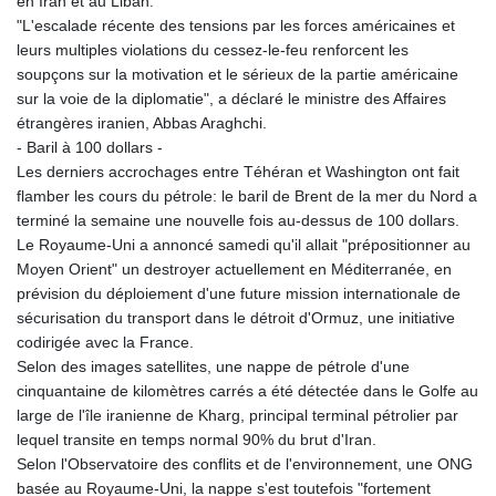
en Iran et au Liban.
LSL 18.846604
"L'escalade récente des tensions par les forces américaines et
LTL 3.411917
leurs multiples violations du cessez-le-feu renforcent les
LVL 0.698955
soupçons sur la motivation et le sérieux de la partie américaine
LYD 7.354819
sur la voie de la diplomatie", a déclaré le ministre des Affaires
MAD 10.762117
étrangères iranien, Abbas Araghchi.
MDL 20.066037
- Baril à 100 dollars -
MGA
Les derniers accrochages entre Téhéran et Washington ont fait
4971.568067
flamber les cours du pétrole: le baril de Brent de la mer du Nord a
MKD 61.524919
terminé la semaine une nouvelle fois au-dessus de 100 dollars.
MMK
Le Royaume-Uni a annoncé samedi qu'il allait "prépositionner au
2425.761657
Moyen Orient" un destroyer actuellement en Méditerranée, en
MNT
prévision du déploiement d'une future mission internationale de
4157.747973
sécurisation du transport dans le détroit d'Ormuz, une initiative
MOP 9.330357
codirigée avec la France.
MRU 46.312797
Selon des images satellites, une nappe de pétrole d'une
MUR 54.285874
cinquantaine de kilomètres carrés a été détectée dans le Golfe au
MVR 17.852389
large de l'île iranienne de Kharg, principal terminal pétrolier par
MWK
lequel transite en temps normal 90% du brut d'Iran.
2007.117959
Selon l'Observatoire des conflits et de l'environnement, une ONG
MXN 19.919233
basée au Royaume-Uni, la nappe s'est toutefois "fortement