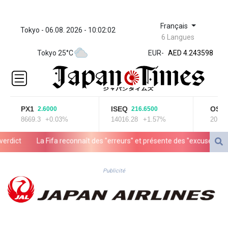
Français
Tokyo - 06.08. 2026 - 10:02:03
ZWL 372.073259
6 Langues
AED 4.243598
AED 4.243598
Tokyo 25°C
EUR
-
AFN 76.2
ALL 93.252722
AMD
423.077847
AOA
PX1
ISEQ
OSEBX
2.6000
216.6500
8669.3
+0.03%
14016.28
+1.57%
2013.36
1060.756747
ARS
La Fifa reconnaît des "erreurs" et présente des "excuses" après un
1729.009179
AUD 1.63715
AWG 2.082804
Publicité
AZN 1.965146
BAM 1.957373
BBD 2.326069
BDT 142.954868
BHD 0.435742