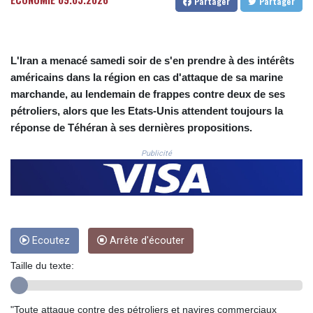
Partager
Partager
COP
3677.625283
CRC 523.720823
L'Iran a menacé samedi soir de s'en prendre à des intérêts
CUC 1.155508
CUP 30.620975
américains dans la région en cas d'attaque de sa marine
CVE 110.577359
marchande, au lendemain de frappes contre deux de ses
CZK 24.184522
pétroliers, alors que les Etats-Unis attendent toujours la
DJF 205.35721
réponse de Téhéran à ses dernières propositions.
DKK 7.475388
DOP 67.30804
Publicité
DZD 153.466204
EGP 57.550907
ERN 17.332627
ETB 184.823403
FJD 2.553308
Ecoutez
Arrête d'écouter
FKP 0.858801
GBP 0.857994
Taille du texte:
GEL 3.021622
GGP 0.858801
GHS 13.548336
"Toute attaque contre des pétroliers et navires commerciaux