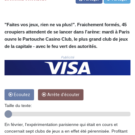
CNH 7.777151
COP
3641.324061
CRC 524.099988
"Faites vos jeux, rien ne va plus!". Fraichement formés, 45
CUC 1.152471
croupiers attendent de se lancer dans l'arène: mardi à Paris
CUP 30.540479
ouvre le Partouche Casino Club, le plus grand club de jeux
CVE 110.809379
de la capitale - avec le feu vert des autorités.
CZK 24.24407
DJF 204.817306
Publicité
DKK 7.476217
DOP 67.193733
DZD 153.365094
EGP 57.264782
ERN 17.287064
ETB 185.968128
Ecoutez
Arrête d'écouter
FJD 2.552089
Taille du texte:
FKP 0.856077
GBP 0.85641
GEL 3.013725
En février, l'expérimentation parisienne qui était en cours et
GGP 0.856077
concernait sept clubs de jeux a en effet été pérennisée. Profitant
GHS 13.524239