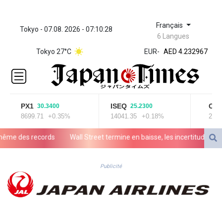
Français
Tokyo - 07.08. 2026 - 07:10:28
ZWL 371.095165
6 Langues
AED 4.232967
Tokyo 27°C
EUR
-
AED 4.232967
AFN 75.
ALL 93.095382
AMD
422.092766
AOA
PX1
ISEQ
OSEB
30.3400
25.2300
8699.71
+0.35%
14041.35
+0.18%
2020
1057.968242
ARS
e des records
Wall Street termine en baisse, les incertitudes au Moy
1728.428661
AUD 1.638336
AWG 2.074448
Publicité
AZN 1.961602
BAM 1.952566
BBD 2.320646
BDT 142.623742
BHD 0.434608