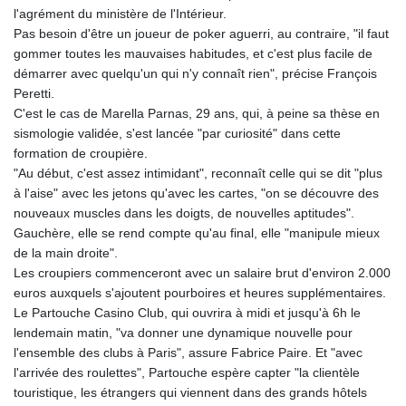
l'agrément du ministère de l'Intérieur.
LSL 18.793369
Pas besoin d'être un joueur de poker aguerri, au contraire, "il faut
LTL 3.402947
gommer toutes les mauvaises habitudes, et c'est plus facile de
LVL 0.697118
démarrer avec quelqu'un qui n'y connaît rien", précise François
LYD 7.344833
Peretti.
MAD 10.750192
C'est le cas de Marella Parnas, 29 ans, qui, à peine sa thèse en
MDL 20.047704
sismologie validée, s'est lancée "par curiosité" dans cette
MGA
formation de croupière.
4953.772522
"Au début, c'est assez intimidant", reconnaît celle qui se dit "plus
MKD 61.427977
à l'aise" avec les jetons qu'avec les cartes, "on se découvre des
MMK
nouveaux muscles dans les doigts, de nouvelles aptitudes".
2419.54797
Gauchère, elle se rend compte qu'au final, elle "manipule mieux
MNT
de la main droite".
4144.10128
Les croupiers commenceront avec un salaire brut d'environ 2.000
MOP 9.310037
euros auxquels s'ajoutent pourboires et heures supplémentaires.
MRU 46.191483
Le Partouche Casino Club, qui ouvrira à midi et jusqu'à 6h le
MUR 54.096679
lendemain matin, "va donner une dynamique nouvelle pour
MVR 17.805023
l'ensemble des clubs à Paris", assure Fabrice Paire. Et "avec
MWK
l'arrivée des roulettes", Partouche espère capter "la clientèle
1997.873162
touristique, les étrangers qui viennent dans des grands hôtels
MXN 19.839187