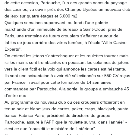
de cette occasion, Partouche, l'un des grands noms du paysage
GIP 0.856077
des casinos, va ouvrir près des Champs-Elysées un nouveau club
GMD 85.282572
de jeux sur quatre étages et 5.000 m2.
GNF
Quelques semaines auparavant, au fond d'une galerie
10118.69464
marchande d'un immeuble de bureaux à Saint-Cloud, près de
GTQ 8.791437
Paris, une trentaine de futurs croupiers s'affairent autour de
GYD 241.048608
tables de jeux derrière des vitres fumées, à l'école "All'In Casino
HKD 9.04099
Experts".
HNL 30.88171
On entend les jetons s'entrechoquer et les roulettes tourner mais
HRK 7.536585
ici les mains sont tremblantes en poussant les colonnes de jetons
HTG 150.649793
vers le client fictif et la voix qui annonce les cartes est hésitante.
HUF 364.625083
Ils sont une soixantaine à avoir été sélectionnés sur 550 CV reçus
IDR
par France Travail pour cette formation de 14 semaines
20648.821428
commandée par Partouche. A la sortie, le groupe a embauché 45
ILS 3.46629
d'entre eux.
IMP 0.856077
Au programme du nouveau club où ces croupiers officieront en
INR 109.809273
tenue noir et blanc: jeux de cartes, poker, craps, blackjack, punto
IQD
banco. Fabrice Paire, président du directoire du groupe
1509.393123
Partouche, assure à l'AFP que la roulette suivra "dans l'année" -
IRR
c'est ce que "nous dit le ministère de l'Intérieur".
1584474.640687