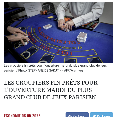
BIF 3445.888043
BMD 1.152471
BND 1.477446
BOB 13.935975
BRL 5.897421
BSD 1.152186
BTN 109.652359
BWP 15.583119
BYN 3.411334
BYR
22588.429982
BZD 2.317251
Les croupiers fin prêts pour l'ouverture mardi du plus grand club de jeux
parisien / Photo: STEPHANE DE SAKUTIN - AFP/Archives
CAD 1.615251
CDF
LES CROUPIERS FIN PRÊTS POUR
2604.584378
CHF 0.936272
L'OUVERTURE MARDI DU PLUS
CLF 0.026727
GRAND CLUB DE JEUX PARISIEN
CLP
1055.271199
CNY 7.778084
ECONOMIE
08.05.2026
Partager
Partager