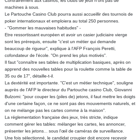
Contrairement aux casinos, les clubs de jeux n'ont pas de
ISK 142.41109
machines à sous.
JEP 0.856077
Le Partouche Casino Club pourra aussi accueillir des tournois de
JMD 182.637459
poker internationaux et emploiera au total 250 personnes.
JOD 0.81708
- "Gommer les mauvaises habitudes" -
JPY 182.544457
Etre ressortissant européen et avoir un casier judiciaire vierge
KES 149.083075
sont les prérequis, ensuite "c'est un métier qui demande
KGS 100.783234
beaucoup de rigueur", explique à l'AFP François Peretti,
KHR
cofondateur de l'école. "On prend les plus motivés".
4675.235131
Il faut "connaître ses tables de multiplication basiques, après on
KMF 492.105126
apprend des nouvelles tables pour la roulette comme la table de
KRW
35 ou de 17", détaille-t-il.
1640.600173
La dextérité est importante. "C'est un métier technique", souligne
KWD 0.356874
auprès de l'AFP le directeur du Partouche casino Club, Giovanni
KYD 0.960205
Bulzomi: "pour couper les (piles de) jetons, il faut mettre les doigts
KZT 539.927945
d'une certaine façon, ce ne sont pas des mouvements naturels, et
LAK
on ne mélange pas les cartes comme à la maison".
26033.64904
La réglementation française des jeux, très stricte, indique
LBP
comment gérer les tables: mélanger les cartes, les annoncer,
103179.229954
présenter les jetons... sous l'œil de caméras de surveillance.
LKR 387.028882
Une fois sélectionné, le candidat croupier doit encore recevoir
LRD 207.974585