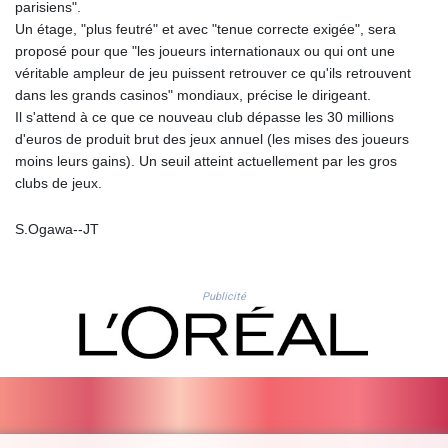
parisiens".
MYR 4.713377
Un étage, "plus feutré" et avec "tenue correcte exigée", sera
MZN 73.654852
proposé pour que "les joueurs internationaux ou qui ont une
NAD 18.793287
véritable ampleur de jeu puissent retrouver ce qu'ils retrouvent
NGN
dans les grands casinos" mondiaux, précise le dirigeant.
1570.218621
Il s'attend à ce que ce nouveau club dépasse les 30 millions
NIO 42.399764
d'euros de produit brut des jeux annuel (les mises des joueurs
NOK 10.999988
moins leurs gains). Un seuil atteint actuellement par les gros
NPR 175.441856
clubs de jeux.
NZD 1.96294
OMR 0.443115
S.Ogawa--JT
PAB 1.152181
PEN 3.894648
PGK 5.090567
PHP 70.070805
Publicité
PKR 319.87712
PLN 4.300443
PYG
6853.617163
QAR 4.211823
RON 5.256075