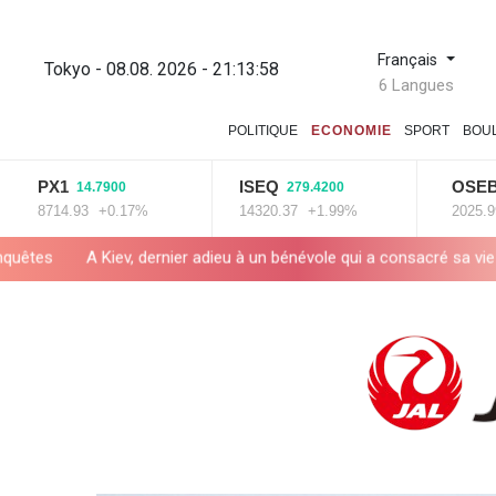
Français
Tokyo - 08.08. 2026 - 21:13:59
6 Langues
POLITIQUE
ECONOMIE
SPORT
BOU
PX1
ISEQ
OSEBX
14.7900
279.4200
6.0
8714.93
+0.17%
14320.37
+1.99%
2025.99
+0.
v, dernier adieu à un bénévole qui a consacré sa vie aux morts
E