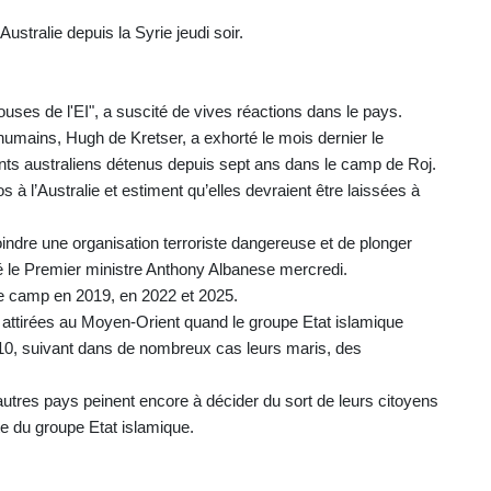
ustralie depuis la Syrie jeudi soir.
ouses de l'EI", a suscité de vives réactions dans le pays.
humains, Hugh de Kretser, a exhorté le mois dernier le
ants australiens détenus depuis sept ans dans le camp de Roj.
à l’Australie et estiment qu’elles devraient être laissées à
rejoindre une organisation terroriste dangereuse et de plonger
ré le Premier ministre Anthony Albanese mercredi.
 ce camp en 2019, en 2022 et 2025.
attirées au Moyen-Orient quand le groupe Etat islamique
010, suivant dans de nombreux cas leurs maris, des
autres pays peinent encore à décider du sort de leurs citoyens
e du groupe Etat islamique.