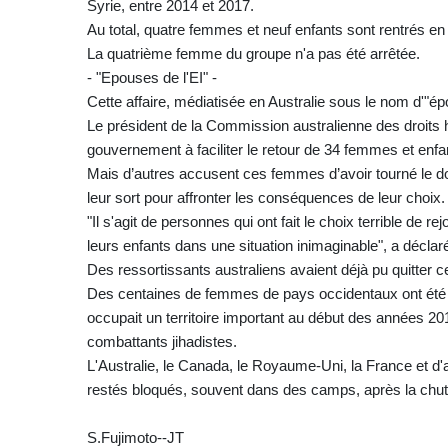
Syrie, entre 2014 et 2017.
Au total, quatre femmes et neuf enfants sont rentrés en A
La quatrième femme du groupe n'a pas été arrêtée.
- "Epouses de l'EI" -
Cette affaire, médiatisée en Australie sous le nom d'"ép
Le président de la Commission australienne des droits 
gouvernement à faciliter le retour de 34 femmes et enf
Mais d’autres accusent ces femmes d’avoir tourné le dos 
leur sort pour affronter les conséquences de leur choix.
"Il s'agit de personnes qui ont fait le choix terrible de 
leurs enfants dans une situation inimaginable", a décla
Des ressortissants australiens avaient déjà pu quitter
Des centaines de femmes de pays occidentaux ont été 
occupait un territoire important au début des années 2
combattants jihadistes.
L'Australie, le Canada, le Royaume-Uni, la France et d'
restés bloqués, souvent dans des camps, après la chut
S.Fujimoto--JT