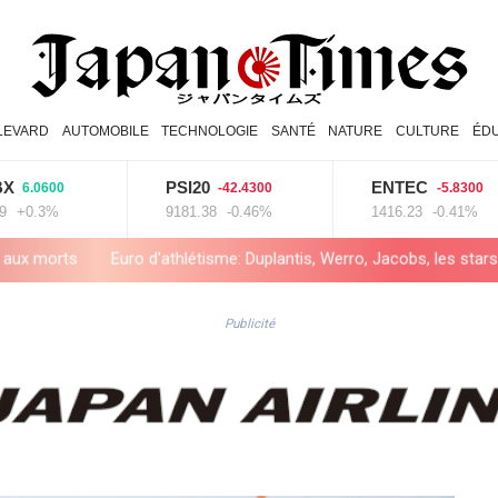
LEVARD
AUTOMOBILE
TECHNOLOGIE
SANTÉ
NATURE
CULTURE
ÉDU
PSI20
ENTEC
600
-42.4300
-5.8300
3%
9181.38
-0.46%
1416.23
-0.41%
uro d'athlétisme: Duplantis, Werro, Jacobs, les stars à suivre à Birm
Publicité