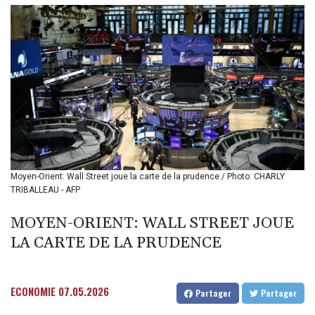
BIF 3451.157116
BMD 1.156136
BND 1.477082
BOB 13.69983
BRL 5.876989
BSD 1.152686
BTN 109.688637
BWP 15.558807
BYN 3.432357
BYR
22660.258427
BZD 2.318271
Moyen-Orient: Wall Street joue la carte de la prudence / Photo: CHARLY
TRIBALLEAU - AFP
CAD 1.61333
CDF
MOYEN-ORIENT: WALL STREET JOUE
2615.761404
CHF 0.93588
LA CARTE DE LA PRUDENCE
CLF 0.026829
CLP
1055.916879
ECONOMIE
07.05.2026
Partager
Partager
CNY 7.801146