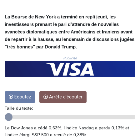
CNH 7.796152
COP 3633.55485
CRC 523.993489
La Bourse de New York a terminé en repli jeudi, les
CUC 1.156136
investisseurs prenant le pari d'attendre de nouvelles
CUP 30.637594
avancées diplomatiques entre Américains et Iraniens avant
CVE 110.26363
de repartir à la hausse, au lendemain de discussions jugées
CZK 24.258158
"très bonnes" par Donald Trump.
DJF 205.267449
DKK 7.477932
Publicité
DOP 67.289164
DZD 152.967099
EGP 57.380687
ERN 17.342035
ETB 186.049588
FJD 2.553384
Ecoutez
Arrête d'écouter
FKP 0.857252
Taille du texte:
GBP 0.858527
GEL 3.017966
GGP 0.857252
Le Dow Jones a cédé 0,63%, l'indice Nasdaq a perdu 0,13% et
GHS 13.526832
l'indice élargi S&P 500 a reculé de 0,38%.
GIP 0.857252