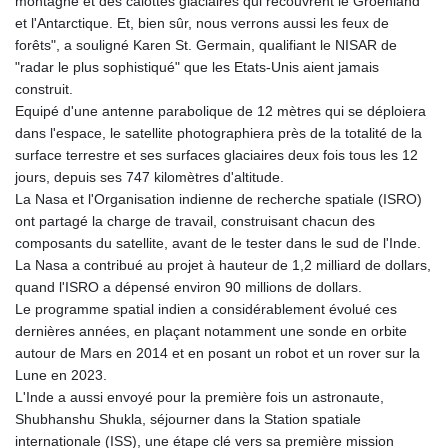
montagne et des calottes glaciaires qui recouvrent le Groenland
JEP 0.857481
et l'Antarctique. Et, bien sûr, nous verrons aussi les feux de
JMD 183.165198
forêts", a souligné Karen St. Germain, qualifiant le NISAR de
JOD 0.818473
"radar le plus sophistiqué" que les Etats-Unis aient jamais
JPY 182.195114
construit.
KES 149.373012
Equipé d'une antenne parabolique de 12 mètres qui se déploiera
KGS 100.948559
dans l'espace, le satellite photographiera près de la totalité de la
KHR
surface terrestre et ses surfaces glaciaires deux fois tous les 12
4671.521595
jours, depuis ses 747 kilomètres d'altitude.
KMF 492.911771
La Nasa et l'Organisation indienne de recherche spatiale (ISRO)
KRW
ont partagé la charge de travail, construisant chacun des
1644.468592
composants du satellite, avant de le tester dans le sud de l'Inde.
KWD 0.356651
La Nasa a contribué au projet à hauteur de 1,2 milliard de dollars,
KYD 0.960607
quand l'ISRO a dépensé environ 90 millions de dollars.
KZT 540.904411
Le programme spatial indien a considérablement évolué ces
LAK
dernières années, en plaçant notamment une sonde en orbite
26056.345982
autour de Mars en 2014 et en posant un robot et un rover sur la
LBP
Lune en 2023.
103219.381749
L'Inde a aussi envoyé pour la première fois un astronaute,
LKR 386.741231
Shubhanshu Shukla, séjourner dans la Station spatiale
LRD 208.05232
internationale (ISS), une étape clé vers sa première mission
LSL 18.909879