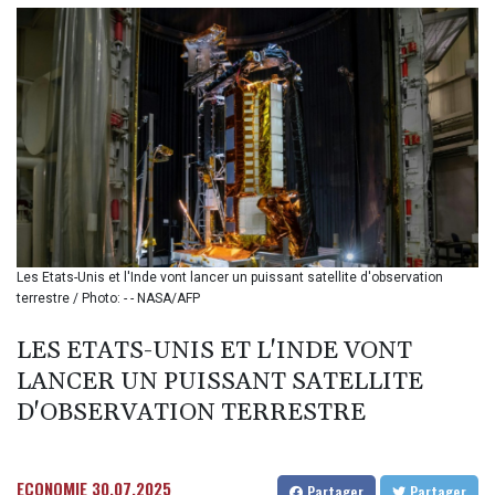
BIF 3439.426093
BMD 1.154361
BND 1.477992
BOB 13.999007
BRL 5.913559
BSD 1.152658
BTN 109.581813
BWP 15.630737
BYN 3.409105
BYR
22625.480557
BZD 2.318242
Les Etats-Unis et l'Inde vont lancer un puissant satellite d'observation
terrestre / Photo: - - NASA/AFP
CAD 1.617168
CDF
LES ETATS-UNIS ET L'INDE VONT
2610.011457
CHF 0.933353
LANCER UN PUISSANT SATELLITE
CLF 0.026721
D'OBSERVATION TERRESTRE
CLP
1055.109333
CNY 7.79265
ECONOMIE
30.07.2025
Partager
Partager