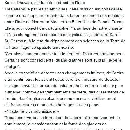
Satish Dhawan, sur la côte sud-est de l'Inde.
GIP 0.857481
Très attendue par les scientifiques, cette mission est considérée
GMD 84.845162
comme une étape importante dans le renforcement des relations
GNF
entre l'Inde de Narendra Modi et les Etats-Unis de Donald Trump.
10124.083393
Elle a pour objectif de cartographier "la surface de notre planète"
GTQ 8.791956
et "ses changements constants et significatifs", a déclaré Karen
GYD 241.124538
St. Germain, à la tête du département des sciences de la Terre de
HKD 9.054775
la Nasa, l'agence spatiale américaine.
HNL 30.893904
"Certains changements se font lentement. D'autres brusquement.
HRK 7.535207
Certains sont conséquents, quand d'autres sont subtils", a-t-elle
HTG 150.703267
souligné.
HUF 363.227272
Avec la capacité de détecter ces changements infimes, de l'ordre
IDR 20683.84493
d'un centimètre, les scientifiques seront en mesure de détecter
ILS 3.477857
les signes avant-coureurs de catastrophes naturelles et d'origine
IMP 0.857481
humaine, comme des tremblements de terre, des glissements de
INR 109.853402
terrain, des éruptions volcaniques ou encore le vieillissement
IQD
d'infrastructures comme des barrages ou des ponts.
1509.981531
- "Radar le plus sophistiqué" -
IRR
"Nous observerons la formation de la terre et le mouvement, le
1587015.850814
gonflement, la transformation et la fonte des glaciers de
ISK 141.789703