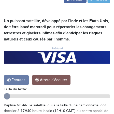
CNH 7.791546
COP
3673.881667
CRC 522.691555
Un puissant satellite, développé par l'Inde et les Etats-Unis,
CUC 1.154361
doit être lancé mercredi pour répertorier les changements
CUP 30.590573
terrestres et glaciers infimes afin d'anticiper les risques
CVE 110.139177
naturels et ceux causés par l'homme.
CZK 24.180463
DJF 205.251075
Publicité
DKK 7.475355
DOP 67.221459
DZD 153.497698
EGP 57.432011
ERN 17.315419
ETB 186.038334
Ecoutez
Arrête d'écouter
FJD 2.553967
Taille du texte:
FKP 0.857481
GBP 0.857373
GEL 3.018718
Baptisé NISAR, le satellite, qui a la taille d'une camionnette, doit
GGP 0.857481
décoller à 17H40 heure locale (12H10 GMT) du centre spatial de
GHS 13.514561