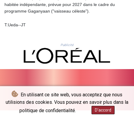
habitée indépendante, prévue pour 2027 dans le cadre du
LTL 3.408529
programme Gaganyaan ("vaisseau céleste").
LVL 0.698261
LYD 7.33646
T.Ueda--JT
MAD 10.743027
MDL 20.027208
MGA
4906.267554
Publicité
MKD 61.454794
MMK
2423.516623
MNT
4150.898625
MOP 9.312302
MRU 46.220597
En utilisant ce site web, vous acceptez que nous
MUR 54.185979
© The Japan Times - 2026 - Tous droits réservés
utilisions des cookies. Vous pouvez en savoir plus dans la
MVR 17.834424
politique de confidentialité.
D'accord
MWK
1998.656128
MXN 19.918699
MYR 4.720872