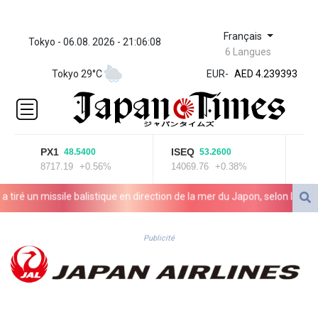
Français
Tokyo - 06.08. 2026 - 21:06:08
ZWL 371.703852
6 Langues
AED 4.239393
Tokyo 29°C
EUR
-
AED 4.239393
AFN 76.
ALL 93.17114
AMD
421.618341
AOA
PX1
ISEQ
OS
48.5400
53.2600
8717.19
+0.56%
14069.76
+0.38%
2019
1059.703963
ARS
ré un missile balistique en direction de la mer du Japon, selon l'armée 
1727.213601
AUD 1.639217
AWG 2.080736
Publicité
AZN 1.99717
BAM 1.953568
BBD 2.321548
BDT 142.677005
BHD 0.434694