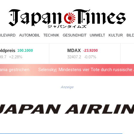
ULEVARD
AUTOMOBIL
TECHNIK
GESUNDHEIT
UMWELT
KULTUR
BIL
eis
MDAX
E
100.1000
-23.9200
+2.28%
32407.2
-0.07%
1.
chen
Selenskyj: Mindestens vier Tote durch russische Angriffe in
Anzeige