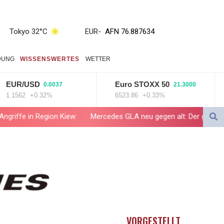
AED 4.246429
AED 4.246429
AFN 76.887634
Tokyo 32°C
EUR
-
ALL 93.189144
AMD 423.342651
DUNG
WISSENSWERTES
WETTER
AOA 1060.176801
ARS 1724.882575
UR/USD
Euro STOXX 50
0.0037
21.3000
AUD 1.635501
1562
+0.32%
6523.86
+0.33%
AWG 2.082489
AZN 1.97002
 Region Kiew
Mercedes GLA neu gegen alt: Der große Sprung ins El
BAM 1.961391
BBD 2.328337
BDT 143.102254
BHD 0.435984
BIF 3453.955207
BMD 1.156136
BND 1.481323
BOB 13.739522
VORGESTELLT
BRL 5.876989