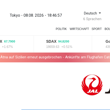
Deutsch
Tokyo - 08.08. 2026 - 18:46:58
6 Sprachen
POLITIK
WIRTSCHAFT
SPORT
BO
SDAX
Goldpr
.7900
94.8200
.67%
18659.63
+0.51%
4399.7
zilien erneut ausgebrochen - Ankünfte am Flughafen Catania gestri