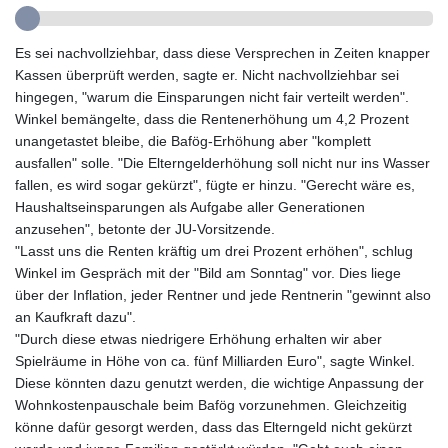
GMD 84.980421
GNF
Es sei nachvollziehbar, dass diese Versprechen in Zeiten knapper
10123.874202
Kassen überprüft werden, sagte er. Nicht nachvollziehbar sei
GTQ 8.794891
hingegen, "warum die Einsparungen nicht fair verteilt werden".
GYD 241.157003
Winkel bemängelte, dass die Rentenerhöhung um 4,2 Prozent
HKD 9.067746
unangetastet bleibe, die Bafög-Erhöhung aber "komplett
HNL 30.895616
ausfallen" solle. "Die Elterngelderhöhung soll nicht nur ins Wasser
HRK 7.536622
fallen, es wird sogar gekürzt", fügte er hinzu. "Gerecht wäre es,
HTG 150.718127
Haushaltseinsparungen als Aufgabe aller Generationen
HUF 363.096405
anzusehen", betonte der JU-Vorsitzende.
IDR
"Lasst uns die Renten kräftig um drei Prozent erhöhen", schlug
20580.370421
Winkel im Gespräch mit der "Bild am Sonntag" vor. Dies liege
ILS 3.468234
über der Inflation, jeder Rentner und jede Rentnerin "gewinnt also
IMP 0.857252
an Kaufkraft dazu".
INR 110.076256
"Durch diese etwas niedrigere Erhöhung erhalten wir aber
IQD
Spielräume in Höhe von ca. fünf Milliarden Euro", sagte Winkel.
1509.981237
Diese könnten dazu genutzt werden, die wichtige Anpassung der
IRR
Wohnkostenpauschale beim Bafög vorzunehmen. Gleichzeitig
1590322.371805
könne dafür gesorgt werden, dass das Elterngeld nicht gekürzt
ISK 142.598215