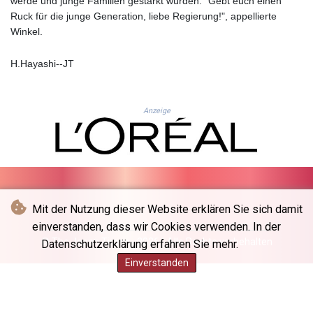
werde und junge Familien gestärkt würden. "Gebt euch einen
JEP 0.857252
Ruck für die junge Generation, liebe Regierung!", appellierte
JMD 183.057725
Winkel.
JOD 0.819746
JPY 182.445186
KES 149.158147
H.Hayashi--JT
KGS 101.104505
KHR
4681.941823
Anzeige
KMF 492.514185
KRW
1627.677557
KWD 0.356853
KYD 0.960588
KZT 540.233287
Mit der Nutzung dieser Website erklären Sie sich damit
LAK
einverstanden, dass wir Cookies verwenden. In der
26025.676609
© The Japan Times - 2026 - Alle Rechte vorbehalten
Datenschutzerklärung erfahren Sie mehr.
LBP
Einverstanden
103223.017367
LKR 386.635196
LRD 208.057415
LSL 18.726567