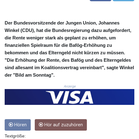
COP 3633.55485
CRC 523.993489
CUC 1.156136
Der Bundesvorsitzende der Jungen Union, Johannes
CUP 30.637594
Winkel (CDU), hat die Bundesregierung dazu aufgefordert,
CVE 110.26363
die Rente weniger stark als geplant zu erhöhen, um
CZK 24.258158
finanziellen Spielraum für die Bafög-Erhöhung zu
DJF 205.267449
bekommen und das Elterngeld nicht kürzen zu müssen.
DKK 7.477932
"Die Erhöhung der Rente, des Bafög und des Elterngeldes
DOP 67.289164
DZD 152.967099
sind allesamt im Koalitionsvertrag vereinbart", sagte Winkel
EGP 57.380687
der "Bild am Sonntag".
ERN 17.342035
Anzeige
ETB 186.049588
FJD 2.553384
FKP 0.857252
GBP 0.858527
GEL 3.017966
GGP 0.857252
Hören
Hör auf zuzuhören
GHS 13.526832
GIP 0.857252
Textgröße: