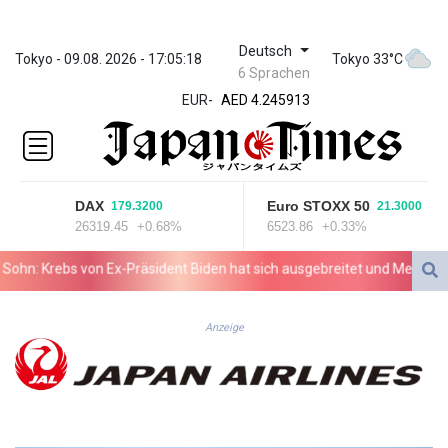
Deutsch
ZWL 372.275202
Tokyo - 09.08. 2026 - 17:05:18
Tokyo 33°C
6 Sprachen
AED 4.245913
EUR
-
AED 4.245913
AFN 76.887634
ALL 93.218842
AMD
422.094755
DAX
Euro STOXX 50
179.3200
21.3000
AOA
26319.45
+0.68%
6523.86
+0.33%
1060.176801
ARS
n: Krebs von Ex-Präsident Biden hat sich ausgebreitet und Metastasen 
1724.882567
AUD 1.638747
AWG 2.082489
Anzeige
AZN 1.97002
BAM 1.955776
BBD 2.321671
BDT 142.688227
BHD 0.434695