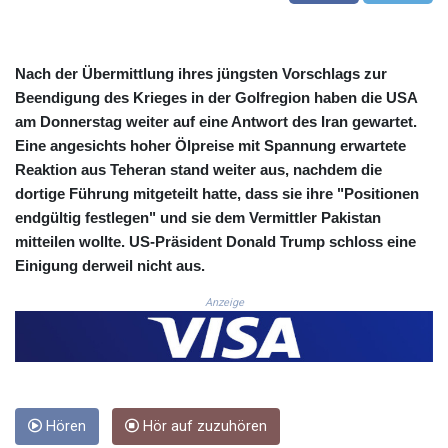
3648.558379
CRC 524.321776
CUC 1.153523
Nach der Übermittlung ihres jüngsten Vorschlags zur
CUP 30.568357
Beendigung des Krieges in der Golfregion haben die USA
CVE 110.333668
am Donnerstag weiter auf eine Antwort des Iran gewartet.
CZK 24.263276
Eine angesichts hoher Ölpreise mit Spannung erwartete
DJF 205.391597
Reaktion aus Teheran stand weiter aus, nachdem die
DKK 7.475497
dortige Führung mitgeteilt hatte, dass sie ihre "Positionen
DOP 67.329861
DZD 153.461287
endgültig festlegen" und sie dem Vermittler Pakistan
EGP 57.417408
mitteilen wollte. US-Präsident Donald Trump schloss eine
ERN 17.302844
Einigung derweil nicht aus.
ETB 186.159691
Anzeige
FJD 2.553842
FKP 0.857346
GBP 0.857708
GEL 3.016476
GGP 0.857346
GHS 13.535365
Hören
Hör auf zuzuhören
GIP 0.857346