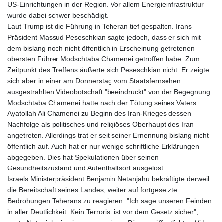
NGN
US-Einrichtungen in der Region. Vor allem Energieinfrastruktur
1574.178272
wurde dabei schwer beschädigt.
NIO 42.444576
Laut Trump ist die Führung in Teheran tief gespalten. Irans
NOK 10.973636
Präsident Massud Peseschkian sagte jedoch, dass er sich mit
NPR 175.604157
dem bislang noch nicht öffentlich in Erscheinung getretenen
NZD 1.964801
obersten Führer Modschtaba Chamenei getroffen habe. Zum
OMR 0.443526
Zeitpunkt des Treffens äußerte sich Peseschkian nicht. Er zeigte
PAB 1.153368
sich aber in einer am Donnerstag vom Staatsfernsehen
PEN 3.906131
ausgestrahlten Videobotschaft "beeindruckt" von der Begegnung.
PGK 5.097172
Modschtaba Chamenei hatte nach der Tötung seines Vaters
PHP 70.205705
Ayatollah Ali Chamenei zu Beginn des Iran-Krieges dessen
PKR 320.207872
Nachfolge als politisches und religiöses Oberhaupt des Iran
PLN 4.297507
angetreten. Allerdings trat er seit seiner Ernennung bislang nicht
PYG
öffentlich auf. Auch hat er nur wenige schriftliche Erklärungen
6858.268371
abgegeben. Dies hat Spekulationen über seinen
QAR 4.216324
Gesundheitszustand und Aufenthaltsort ausgelöst.
RON 5.25165
Israels Ministerpräsident Benjamin Netanjahu bekräftigte derweil
RSD 117.335195
die Bereitschaft seines Landes, weiter auf fortgesetzte
RUB 94.993023
Bedrohungen Teherans zu reagieren. "Ich sage unseren Feinden
RWF 1696.00408
in aller Deutlichkeit: Kein Terrorist ist vor dem Gesetz sicher",