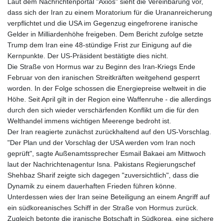
JMD 183.168441
Laut dem Nachrichtenportal "Axios" sieht die Vereinbarung vor,
JOD 0.817863
dass sich der Iran zu einem Moratorium für die Urananreicherung
JPY 182.641857
verpflichtet und die USA im Gegenzug eingefrorene iranische
KES 149.279328
Gelder in Milliardenhöhe freigeben. Dem Bericht zufolge setzte
KGS 100.875887
Trump dem Iran eine 48-stündige Frist zur Einigung auf die
KHR
Kernpunkte. Der US-Präsident bestätigte dies nicht.
4684.773512
Die Straße von Hormus war zu Beginn des Iran-Kriegs Ende
KMF 492.554315
Februar von den iranischen Streitkräften weitgehend gesperrt
KRW 1633.35962
worden. In der Folge schossen die Energiepreise weltweit in die
KWD 0.3563
Höhe. Seit April gilt in der Region eine Waffenruhe - die allerdings
KYD 0.961169
durch den sich wieder verschärfenden Konflikt um die für den
KZT 540.560026
Welthandel immens wichtigen Meerenge bedroht ist.
LAK
Der Iran reagierte zunächst zurückhaltend auf den US-Vorschlag.
26041.078389
"Der Plan und der Vorschlag der USA werden vom Iran noch
LBP
geprüft", sagte Außenamtssprecher Esmail Bakaei am Mittwoch
103284.103894
laut der Nachrichtenagentur Isna. Pakistans Regierungschef
LKR 386.869037
Shehbaz Sharif zeigte sich dagegen "zuversichtlich", dass die
LRD 208.186862
Dynamik zu einem dauerhaften Frieden führen könne.
LSL 18.737893
Unterdessen wies der Iran seine Beteiligung an einem Angriff auf
LTL 3.406053
ein südkoreanisches Schiff in der Straße von Hormus zurück.
LVL 0.697755
Zugleich betonte die iranische Botschaft in Südkorea, eine sichere