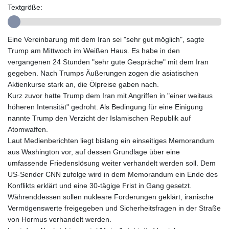
GMD 85.360325
Textgröße:
GNF
10130.304785
GTQ 8.80021
Eine Vereinbarung mit dem Iran sei "sehr gut möglich", sagte
GYD 241.302858
Trump am Mittwoch im Weißen Haus. Es habe in den
HKD 9.049284
vergangenen 24 Stunden "sehr gute Gespräche" mit dem Iran
HNL 30.914302
gegeben. Nach Trumps Äußerungen zogen die asiatischen
HRK 7.536546
Aktienkurse stark an, die Ölpreise gaben nach.
HTG 150.809283
Kurz zuvor hatte Trump dem Iran mit Angriffen in "einer weitaus
HUF 364.573259
höheren Intensität" gedroht. Als Bedingung für eine Einigung
IDR
nannte Trump den Verzicht der Islamischen Republik auf
20594.998152
Atomwaffen.
ILS 3.463666
Laut Medienberichten liegt bislang ein einseitiges Memorandum
IMP 0.857346
aus Washington vor, auf dessen Grundlage über eine
INR 109.83378
umfassende Friedenslösung weiter verhandelt werden soll. Dem
IQD 1510.89449
US-Sender CNN zufolge wird in dem Memorandum ein Ende des
IRR
Konflikts erklärt und eine 30-tägige Frist in Gang gesetzt.
1585920.982023
Währenddessen sollen nukleare Forderungen geklärt, iranische
ISK 142.572116
Vermögenswerte freigegeben und Sicherheitsfragen in der Straße
JEP 0.857346
von Hormus verhandelt werden.