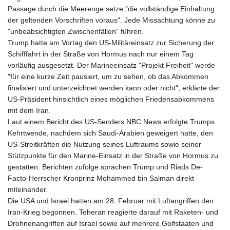
LYD 7.336566
Passage durch die Meerenge setze "die vollständige Einhaltung
MAD 10.74989
der geltenden Vorschriften voraus". Jede Missachtung könne zu
MDL 20.056874
"unbeabsichtigten Zwischenfällen" führen.
MGA
Trump hatte am Vortag den US-Militäreinsatz zur Sicherung der
4921.849865
Schifffahrt in der Straße von Hormus nach nur einem Tag
MKD 61.568318
vorläufig ausgesetzt. Der Marineeinsatz "Projekt Freiheit" werde
MMK
"für eine kurze Zeit pausiert, um zu sehen, ob das Abkommen
2421.882171
finalisiert und unterzeichnet werden kann oder nicht", erklärte der
MNT
US-Präsident hinsichtlich eines möglichen Friedensabkommens
4148.114639
mit dem Iran.
MOP 9.32038
Laut einem Bericht des US-Senders NBC News erfolgte Trumps
MRU 46.367858
Kehrtwende, nachdem sich Saudi-Arabien geweigert hatte, den
MUR 54.296451
US-Streitkräften die Nutzung seines Luftraums sowie seiner
MVR 17.833845
Stützpunkte für den Marine-Einsatz in der Straße von Hormus zu
MWK
gestatten. Berichten zufolge sprachen Trump und Riads De-
1999.984044
Facto-Herrscher Kronprinz Mohammed bin Salman direkt
MXN 19.787625
miteinander.
MYR 4.718133
Die USA und Israel hatten am 28. Februar mit Luftangriffen den
MZN 73.706953
Iran-Krieg begonnen. Teheran reagierte darauf mit Raketen- und
NAD 18.737893
Drohnenangriffen auf Israel sowie auf mehrere Golfstaaten und