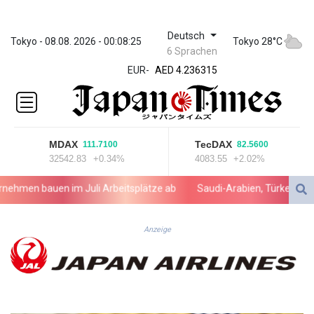
Deutsch
ZWL 371.433908
Tokyo - 08.08. 2026 - 00:08:25
Tokyo 28°C
6 Sprachen
AED 4.236315
EUR
-
AED 4.236315
AFN 75.553019
ALL 93.275221
AMD 422.35737
AOA
MDAX
TecDAX
111.7100
82.5600
1058.934265
32542.83
+0.34%
4083.55
+2.02%
ARS
1729.981574
n bauen im Juli Arbeitsplätze ab
Saudi-Arabien, Türkei und Paki
AUD 1.638434
AWG 2.076341
AZN 1.950687
Anzeige
BAM 1.956959
BBD 2.323075
BDT 142.778861
BHD 0.434948
BIF 3453.244413