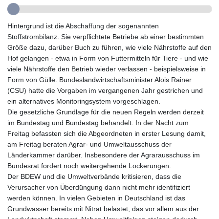
GMD 84.980421
GNF
Hintergrund ist die Abschaffung der sogenannten
10123.874202
Stoffstrombilanz. Sie verpflichtete Betriebe ab einer bestimmten
GTQ 8.794891
Größe dazu, darüber Buch zu führen, wie viele Nährstoffe auf den
GYD 241.157003
Hof gelangen - etwa in Form von Futtermitteln für Tiere - und wie
HKD 9.066767
viele Nährstoffe den Betrieb wieder verlassen - beispielsweise in
HNL 30.895616
Form von Gülle. Bundeslandwirtschaftsminister Alois Rainer
HRK 7.536622
(CSU) hatte die Vorgaben im vergangenen Jahr gestrichen und
HTG 150.718127
ein alternatives Monitoringsystem vorgeschlagen.
HUF 363.096405
Die gesetzliche Grundlage für die neuen Regeln werden derzeit
IDR
im Bundestag und Bundestag behandelt. In der Nacht zum
20580.370421
Freitag befassten sich die Abgeordneten in erster Lesung damit,
ILS 3.468234
am Freitag beraten Agrar- und Umweltausschuss der
IMP 0.8566
Länderkammer darüber. Insbesondere der Agrarausschuss im
INR 110.076256
Bundesrat fordert noch weitergehende Lockerungen.
IQD
Der BDEW und die Umweltverbände kritisieren, dass die
1509.981237
Verursacher von Überdüngung dann nicht mehr identifiziert
IRR
werden können. In vielen Gebieten in Deutschland ist das
1590322.371805
Grundwasser bereits mit Nitrat belastet, das vor allem aus der
ISK 142.598215