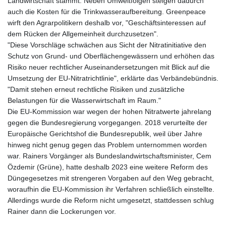
Landwirtschaft stammt. Neben Umweltfolgen steigen dadurch
JEP 0.8566
auch die Kosten für die Trinkwasseraufbereitung. Greenpeace
JMD 183.057725
wirft den Agrarpolitikern deshalb vor, "Geschäftsinteressen auf
JOD 0.819746
dem Rücken der Allgemeinheit durchzusetzen".
JPY 182.445186
"Diese Vorschläge schwächen aus Sicht der Nitratinitiative den
KES 149.158147
Schutz von Grund- und Oberflächengewässern und erhöhen das
KGS 101.104505
Risiko neuer rechtlicher Auseinandersetzungen mit Blick auf die
KHR
Umsetzung der EU-Nitratrichtlinie", erklärte das Verbändebündnis.
4681.941823
"Damit stehen erneut rechtliche Risiken und zusätzliche
KMF 492.514185
Belastungen für die Wasserwirtschaft im Raum."
KRW
Die EU-Kommission war wegen der hohen Nitratwerte jahrelang
1627.677557
gegen die Bundesregierung vorgegangen. 2018 verurteilte der
KWD 0.356853
Europäische Gerichtshof die Bundesrepublik, weil über Jahre
KYD 0.960588
hinweg nicht genug gegen das Problem unternommen worden
KZT 540.233287
war. Rainers Vorgänger als Bundeslandwirtschaftsminister, Cem
LAK
Özdemir (Grüne), hatte deshalb 2023 eine weitere Reform des
26025.676609
Düngegesetzes mit strengeren Vorgaben auf den Weg gebracht,
LBP
woraufhin die EU-Kommission ihr Verfahren schließlich einstellte.
103223.017367
Allerdings wurde die Reform nicht umgesetzt, stattdessen schlug
LKR 386.635196
Rainer dann die Lockerungen vor.
LRD 208.057415
LSL 18.726567