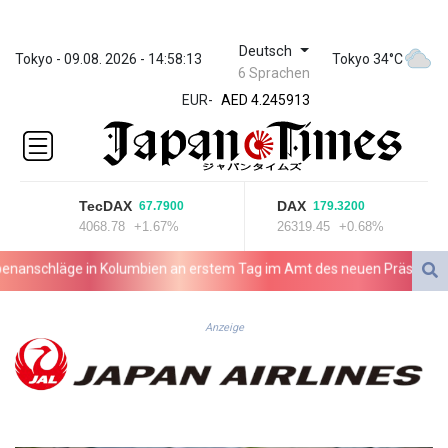
Deutsch
ZWL 372.275202
Tokyo - 09.08. 2026 - 14:58:13
Tokyo 34°C
6 Sprachen
AED 4.245913
EUR
-
AED 4.245913
AFN 76.887634
ALL 93.218842
AMD
422.094755
TecDAX
DAX
67.7900
179.3200
AOA
4068.78
+1.67%
26319.45
+0.68%
1060.176801
ARS
chläge in Kolumbien an erstem Tag im Amt des neuen Präsidenten Es
1724.882567
AUD 1.638747
AWG 2.082489
Anzeige
AZN 1.97002
BAM 1.955776
BBD 2.321671
BDT 142.688227
BHD 0.434695