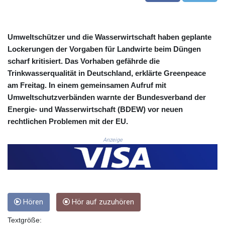
COP 3633.55485
CRC 523.993489
CUC 1.156136
Umweltschützer und die Wasserwirtschaft haben geplante
CUP 30.637594
Lockerungen der Vorgaben für Landwirte beim Düngen
CVE 110.26363
scharf kritisiert. Das Vorhaben gefährde die
CZK 24.258158
Trinkwasserqualität in Deutschland, erklärte Greenpeace
DJF 205.267449
am Freitag. In einem gemeinsamen Aufruf mit
DKK 7.477932
Umweltschutzverbänden warnte der Bundesverband der
DOP 67.289164
DZD 152.967099
Energie- und Wasserwirtschaft (BDEW) vor neuen
EGP 57.380687
rechtlichen Problemen mit der EU.
ERN 17.342035
Anzeige
ETB 186.049588
FJD 2.553384
FKP 0.8566
GBP 0.858527
GEL 3.017966
GGP 0.8566
Hören
Hör auf zuzuhören
GHS 13.526832
GIP 0.8566
Textgröße: