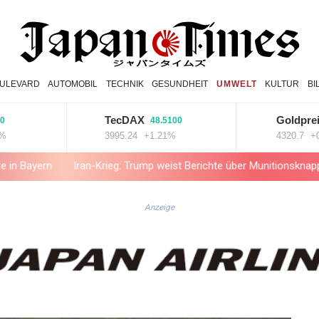
ULEVARD
AUTOMOBIL
TECHNIK
GESUNDHEIT
UMWELT
KULTUR
BI
TecDAX
Goldpreis
48.5100
15
3995.24
+1.21%
4320.7
+0.36
Iran-Krieg: Trump weist Berichte über Munitionsknappheit zurück
Anzeige