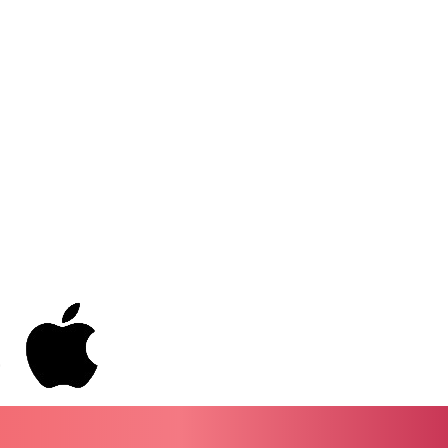
GYD 241.227629
HKD 9.058306
HNL 30.907112
HRK 7.534038
HTG 150.767698
HUF 362.223087
IDR 20682.294394
ILS 3.477385
IMP 0.857848
INR 109.932764
IQD 1510.627108
IRR 1587694.361999
ISK 141.792902
JEP 0.857848
JMD 183.243508
JOD 0.818791
JPY 182.181232
KES 149.439303
KGS 100.991685