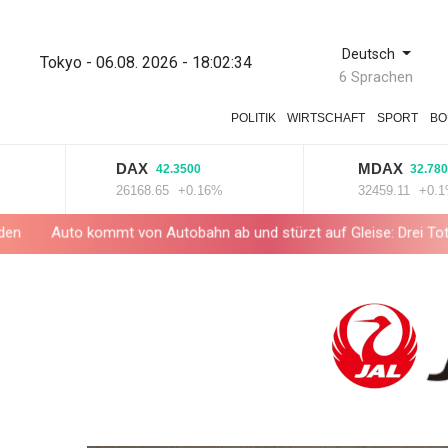
Deutsch
Tokyo - 06.08. 2026 - 18:02:34
6 Sprachen
POLITIK
WIRTSCHAFT
SPORT
BO
DAX
MDAX
42.3500
32.7800
26168.65
+0.16%
32459.11
+0.1%
 kommt von Autobahn ab und stürzt auf Gleise: Drei Tote in Bayern