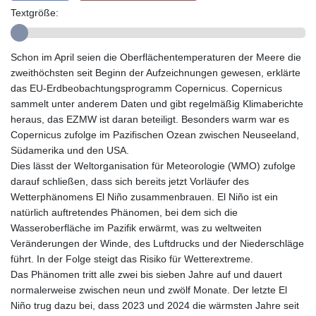
GMD 84.980421
Textgröße:
GNF
10123.874202
GTQ 8.794891
Schon im April seien die Oberflächentemperaturen der Meere die
GYD 241.157003
zweithöchsten seit Beginn der Aufzeichnungen gewesen, erklärte
HKD 9.066767
das EU-Erdbeobachtungsprogramm Copernicus. Copernicus
HNL 30.895616
sammelt unter anderem Daten und gibt regelmäßig Klimaberichte
HRK 7.536622
heraus, das EZMW ist daran beteiligt. Besonders warm war es
HTG 150.718127
Copernicus zufolge im Pazifischen Ozean zwischen Neuseeland,
HUF 363.096405
Südamerika und den USA.
IDR
Dies lässt der Weltorganisation für Meteorologie (WMO) zufolge
20580.370421
darauf schließen, dass sich bereits jetzt Vorläufer des
ILS 3.468234
Wetterphänomens El Niño zusammenbrauen. El Niño ist ein
IMP 0.8566
natürlich auftretendes Phänomen, bei dem sich die
INR 110.076256
Wasseroberfläche im Pazifik erwärmt, was zu weltweiten
IQD
Veränderungen der Winde, des Luftdrucks und der Niederschläge
1509.981237
führt. In der Folge steigt das Risiko für Wetterextreme.
IRR
Das Phänomen tritt alle zwei bis sieben Jahre auf und dauert
1590322.371805
normalerweise zwischen neun und zwölf Monate. Der letzte El
ISK 142.598215
Niño trug dazu bei, dass 2023 und 2024 die wärmsten Jahre seit