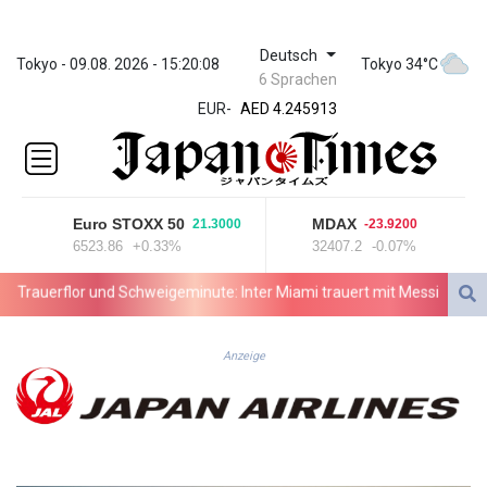
Deutsch
ZWL 372.275202
Tokyo - 09.08. 2026 - 15:20:08
Tokyo 34°C
6 Sprachen
AED 4.245913
EUR
-
AED 4.245913
AFN 76.887634
ALL 93.218842
AMD
422.094755
Euro STOXX 50
MDAX
21.3000
-23.9200
AOA
6523.86
+0.33%
32407.2
-0.07%
1060.176801
ARS
rauerflor und Schweigeminute: Inter Miami trauert mit Messi
WTA: S
1724.882567
AUD 1.638747
AWG 2.082489
Anzeige
AZN 1.97002
BAM 1.955776
BBD 2.321671
BDT 142.688227
BHD 0.434695