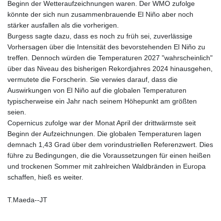
JEP 0.8566
Beginn der Wetteraufzeichnungen waren. Der WMO zufolge
JMD 183.057725
könnte der sich nun zusammenbrauende El Niño aber noch
JOD 0.819746
stärker ausfallen als die vorherigen.
JPY 182.445186
Burgess sagte dazu, dass es noch zu früh sei, zuverlässige
KES 149.158147
Vorhersagen über die Intensität des bevorstehenden El Niño zu
KGS 101.104505
treffen. Dennoch würden die Temperaturen 2027 "wahrscheinlich"
KHR
über das Niveau des bisherigen Rekordjahres 2024 hinausgehen,
4681.941823
vermutete die Forscherin. Sie verwies darauf, dass die
KMF 492.514185
Auswirkungen von El Niño auf die globalen Temperaturen
KRW
typischerweise ein Jahr nach seinem Höhepunkt am größten
1627.677557
seien.
KWD 0.356853
Copernicus zufolge war der Monat April der drittwärmste seit
KYD 0.960588
Beginn der Aufzeichnungen. Die globalen Temperaturen lagen
KZT 540.233287
demnach 1,43 Grad über dem vorindustriellen Referenzwert. Dies
LAK
führe zu Bedingungen, die die Voraussetzungen für einen heißen
26025.676609
und trockenen Sommer mit zahlreichen Waldbränden in Europa
LBP
schaffen, hieß es weiter.
103223.017367
LKR 386.635196
T.Maeda--JT
LRD 208.057415
LSL 18.726567