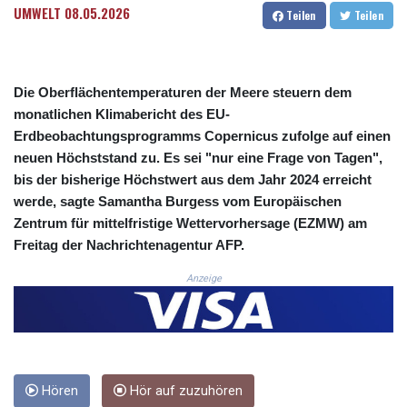
UMWELT
08.05.2026
Teilen
Teilen
COP 3633.55485
CRC 523.993489
CUC 1.156136
CUP 30.637594
Die Oberflächentemperaturen der Meere steuern dem
CVE 110.26363
monatlichen Klimabericht des EU-
CZK 24.258158
Erdbeobachtungsprogramms Copernicus zufolge auf einen
DJF 205.267449
DKK 7.477932
neuen Höchststand zu. Es sei "nur eine Frage von Tagen",
DOP 67.289164
bis der bisherige Höchstwert aus dem Jahr 2024 erreicht
DZD 152.967099
werde, sagte Samantha Burgess vom Europäischen
EGP 57.380687
Zentrum für mittelfristige Wettervorhersage (EZMW) am
ERN 17.342035
Freitag der Nachrichtenagentur AFP.
ETB 186.049588
FJD 2.553384
Anzeige
FKP 0.8566
GBP 0.858527
GEL 3.017966
GGP 0.8566
GHS 13.526832
Hören
Hör auf zuzuhören
GIP 0.8566