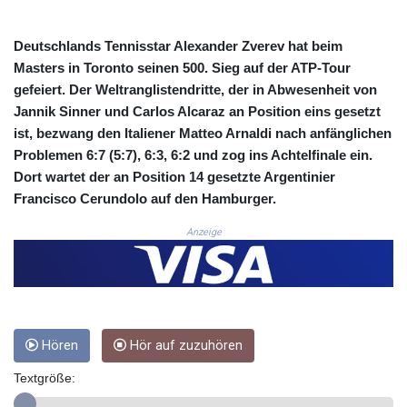
COP
3648.921861
Deutschlands Tennisstar Alexander Zverev hat beim
CRC 525.515435
Masters in Toronto seinen 500. Sieg auf der ATP-Tour
CUC 1.156149
gefeiert. Der Weltranglistendritte, der in Abwesenheit von
CUP 30.637949
Jannik Sinner und Carlos Alcaraz an Position eins gesetzt
CVE 110.647961
ist, bezwang den Italiener Matteo Arnaldi nach anfänglichen
CZK 24.266354
Problemen 6:7 (5:7), 6:3, 6:2 und zog ins Achtelfinale ein.
DJF 205.471255
DKK 7.476127
Dort wartet der an Position 14 gesetzte Argentinier
DOP 67.346134
Francisco Cerundolo auf den Hamburger.
DZD 153.688915
Anzeige
EGP 57.556612
ERN 17.342235
ETB 186.583498
FJD 2.553413
FKP 0.859298
GBP 0.856793
Hören
Hör auf zuzuhören
GEL 3.023376
GGP 0.859298
Textgröße:
GHS 13.596763