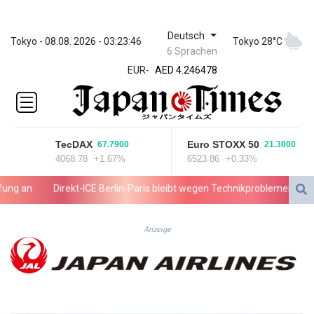
Deutsch
ZWL 372.279507
Tokyo - 08.08. 2026 - 03:23:46
Tokyo 28°C
6 Sprachen
AED 4.246478
EUR
-
AED 4.246478
AFN 76.888523
ALL 93.48757
AMD
423.347546
TecDAX
Euro STOXX 50
67.7900
21.3000
AOA
4068.78
+1.67%
6523.86
+0.33%
1061.345207
ARS
 an
Direkt-ICE Berlin-Paris bleibt wegen Technikproblemen vorerst
1733.058686
AUD 1.635994
AWG 2.082513
Anzeige
AZN 1.970043
BAM 1.961414
BBD 2.328364
BDT 143.103908
BHD 0.435989