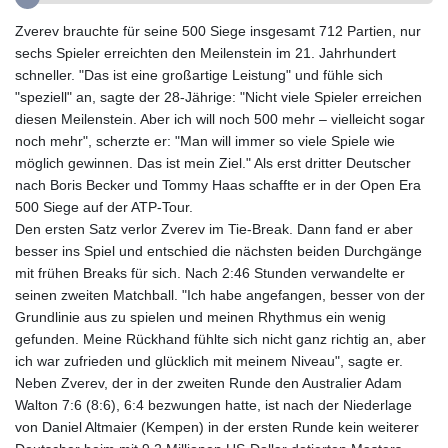
GIP 0.859298
Zverev brauchte für seine 500 Siege insgesamt 712 Partien, nur
GMD 84.981404
sechs Spieler erreichten den Meilenstein im 21. Jahrhundert
GNF
schneller. "Das ist eine großartige Leistung" und fühle sich
10145.207892
"speziell" an, sagte der 28-Jährige: "Nicht viele Spieler erreichen
GTQ 8.820244
diesen Meilenstein. Aber ich will noch 500 mehr – vielleicht sogar
GYD 241.852202
noch mehr", scherzte er: "Man will immer so viele Spiele wie
HKD 9.070596
möglich gewinnen. Das ist mein Ziel." Als erst dritter Deutscher
HNL 30.984681
nach Boris Becker und Tommy Haas schaffte er in der Open Era
HRK 7.533703
500 Siege auf der ATP-Tour.
HTG 151.152612
Den ersten Satz verlor Zverev im Tie-Break. Dann fand er aber
HUF 363.337748
besser ins Spiel und entschied die nächsten beiden Durchgänge
IDR
mit frühen Breaks für sich. Nach 2:46 Stunden verwandelte er
20582.920659
seinen zweiten Matchball. "Ich habe angefangen, besser von der
ILS 3.468274
Grundlinie aus zu spielen und meinen Rhythmus ein wenig
IMP 0.859298
gefunden. Meine Rückhand fühlte sich nicht ganz richtig an, aber
INR 110.065674
ich war zufrieden und glücklich mit meinem Niveau", sagte er.
IQD
Neben Zverev, der in der zweiten Runde den Australier Adam
1514.334158
Walton 7:6 (8:6), 6:4 bezwungen hatte, ist nach der Niederlage
IRR
von Daniel Altmaier (Kempen) in der ersten Runde kein weiterer
1590340.758301