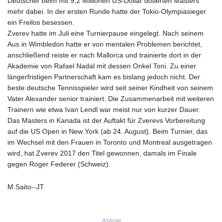
Deutscher beim mit 9,2 Millionen US-Dollar dotierten Masters
ISK 142.611425
mehr dabei. In der ersten Runde hatte der Tokio-Olympiasieger
JEP 0.859298
ein Freilos besessen.
JMD 183.585438
Zverev hatte im Juli eine Turnierpause eingelegt. Nach seinem
JOD 0.819755
Aus in Wimbledon hatte er von mentalen Problemen berichtet,
JPY 182.105612
anschließend reiste er nach Mallorca und trainierte dort in der
KES 147.605987
Akademie von Rafael Nadal mit dessen Onkel Toni. Zu einer
KGS 101.105674
längerfristigen Partnerschaft kam es bislang jedoch nicht. Der
KHR
beste deutsche Tennisspieler wird seit seiner Kindheit von seinem
4685.298214
Vater Alexander senior trainiert. Die Zusammenarbeit mit weiteren
KMF 492.519879
Trainern wie etwa Ivan Lendl war meist nur von kurzer Dauer.
KRW
Das Masters in Kanada ist der Auftakt für Zverevs Vorbereitung
1629.419037
auf die US Open in New York (ab 24. August). Beim Turnier, das
KWD 0.356776
im Wechsel mit den Frauen in Toronto und Montreal ausgetragen
KYD 0.963357
wird, hat Zverev 2017 den Titel gewonnen, damals im Finale
KZT 541.790653
gegen Roger Federer (Schweiz).
LAK
26108.739178
LBP
M.Saito--JT
103533.143415
LKR 387.749774
LRD 209.899292
Anzeige