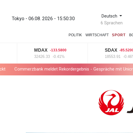
Deutsch
Tokyo - 06.08. 2026 - 15:50:31
6 Sprachen
POLITIK
WIRTSCHAFT
SPORT
B
MDAX
SDAX
-133.5800
-85.5200
32426.33
-0.41%
18553.91
-0.46%
rzbank meldet Rekordergebnis - Gespräche mit Unicredit stehen a