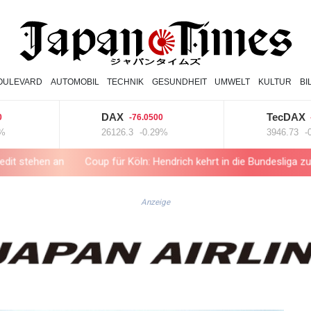
OULEVARD
AUTOMOBIL
TECHNIK
GESUNDHEIT
UMWELT
KULTUR
BI
DAX
TecDAX
-76.0500
-35.2
26126.3
-0.29%
3946.73
-0.89%
n
Coup für Köln: Hendrich kehrt in die Bundesliga zurück
Koka
Anzeige