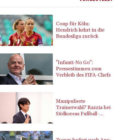
BRL 5.916207
BSD 1.153151
BTN 109.628664
Coup für Köln:
BWP 15.63742
Hendrich kehrt in die
Bundesliga zurück
BYN 3.410563
BYR 22635.15384
BZD 2.319233
CAD 1.618125
"Infanti-No Go":
CDF 2611.126427
Pressestimmen zum
CHF 0.932311
Verbleib des FIFA-Chefs
CLF 0.026733
CLP 1055.559908
CNY 7.795147
Manipulierte
CNH 7.793913
Trainerwahl? Razzia bei
COP 3675.544784
Südkoreas Fußball-
CRC 522.915026
Verband
CUC 1.154855
CUP 30.603652