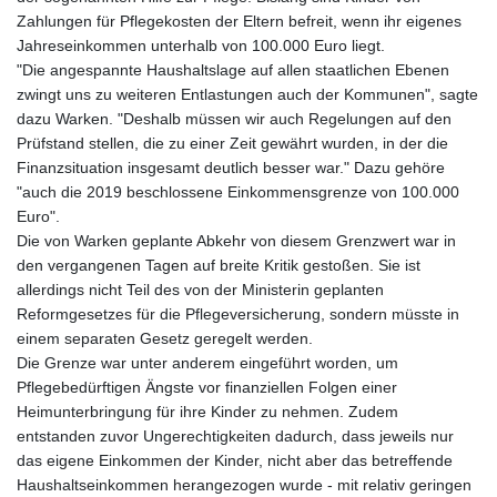
JEP 0.857252
Zahlungen für Pflegekosten der Eltern befreit, wenn ihr eigenes
JMD 183.057725
Jahreseinkommen unterhalb von 100.000 Euro liegt.
JOD 0.819746
"Die angespannte Haushaltslage auf allen staatlichen Ebenen
JPY 182.445186
zwingt uns zu weiteren Entlastungen auch der Kommunen", sagte
KES 149.158147
dazu Warken. "Deshalb müssen wir auch Regelungen auf den
KGS 101.104505
Prüfstand stellen, die zu einer Zeit gewährt wurden, in der die
KHR
Finanzsituation insgesamt deutlich besser war." Dazu gehöre
4681.941823
"auch die 2019 beschlossene Einkommensgrenze von 100.000
KMF 492.514185
Euro".
KRW
Die von Warken geplante Abkehr von diesem Grenzwert war in
1627.677557
den vergangenen Tagen auf breite Kritik gestoßen. Sie ist
KWD 0.356853
allerdings nicht Teil des von der Ministerin geplanten
KYD 0.960588
Reformgesetzes für die Pflegeversicherung, sondern müsste in
KZT 540.233287
einem separaten Gesetz geregelt werden.
LAK
Die Grenze war unter anderem eingeführt worden, um
26025.676609
Pflegebedürftigen Ängste vor finanziellen Folgen einer
LBP
Heimunterbringung für ihre Kinder zu nehmen. Zudem
103223.017367
entstanden zuvor Ungerechtigkeiten dadurch, dass jeweils nur
LKR 386.635196
das eigene Einkommen der Kinder, nicht aber das betreffende
LRD 208.057415
Haushaltseinkommen herangezogen wurde - mit relativ geringen
LSL 18.726567