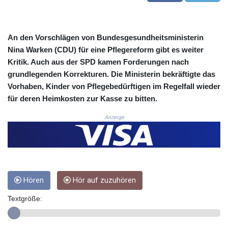
COP 3633.55485
CRC 523.993489
CUC 1.156136
An den Vorschlägen von Bundesgesundheitsministerin
CUP 30.637594
Nina Warken (CDU) für eine Pflegereform gibt es weiter
CVE 110.26363
Kritik. Auch aus der SPD kamen Forderungen nach
CZK 24.258158
grundlegenden Korrekturen. Die Ministerin bekräftigte das
DJF 205.267449
Vorhaben, Kinder von Pflegebedürftigen im Regelfall wieder
DKK 7.477932
für deren Heimkosten zur Kasse zu bitten.
DOP 67.289164
DZD 152.967099
Anzeige
EGP 57.380687
ERN 17.342035
ETB 186.049588
FJD 2.553384
FKP 0.857252
GBP 0.858527
Hören
Hör auf zuzuhören
GEL 3.017966
Textgröße:
GGP 0.857252
GHS 13.526832
GIP 0.857252