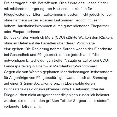
Freibeträgen für die Betroffenen. Dies führte dazu, dass Kinder
LTL 3.413768
mit mittleren oder geringeren Haushaltseinkünften für
LVL 0.699335
Pflegekosten der Eltern aufkommen mussten, nicht jedoch Kinder
LYD 7.331909
ohne nennenswertes eigenes Einkommen, jedoch mit sehr
MAD 10.743067
hohem Haushaltseinkommen durch gutverdienende Ehepartner
MDL 20.044751
oder Ehepartnerinnen.
MGA
Bundeskanzler Friedrich Merz (CDU) stärkte Warken den Rücken,
4918.938878
ohne im Detail auf die Debatten über deren Vorschläge
MKD 61.524236
einzugehen. Die Regierung nehme Sorgen wegen der Einschnitte
MMK
bei Gesundheit und Pflege ernst, müsse jedoch auch "die
2427.363841
notwendigen Entscheidungen treffen", sagte er auf einem CDU-
MNT
Landesparteitag in Linstow in Mecklenburg-Vorpommern.
4157.293457
Gegen die von Warken geplanten Mehrbelastungen insbesondere
MOP 9.314584
für Angehörige von Pflegebedürftigen wandte sich an Samstag
MRU 46.338424
auf einer Grünen-Sozialkonferenz in Eberswalde deren
MUR 54.419742
Bundestags-Fraktionsvorsitzende Britta Haßelmann. "Bei der
MVR 17.862733
Pflege dürften nicht ausgerechnet diejenigen zusätzlich belastet
MWK
werden, die ohnehin den größten Teil der Sorgearbeit leisteten",
1998.775164
verlangte Haßelmann.
MXN 19.812061
MYR 4.728715