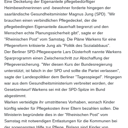
Eine Deckelung der Eigenanteile pflegebedürftiger
GMD 84.980421
Heimbewohnerinnen und -bewohner forderte hingegen der
GNF
saarländische Gesundheitsminister Magnus Jung (SPD). "Wir
10123.874202
brauchen einen verbindlichen Pflegedeckel, der die
GTQ 8.794891
pflegebedingten Eigenanteile dauerhaft begrenzt und den
GYD 241.157003
Menschen echte Planungssicherheit gibt", sagte er der
HKD 9.067746
"Rheinischen Post" vom Samstag. Die Pläne Warkens für eine
HNL 30.895616
Pflegereform kritisierte Jung als "Politik des Sozialabbaus".
HRK 7.536622
Der Berliner SPD-Pflegeexperte Lars Düsterhoft nannte Warkens
HTG 150.718127
Sparprogramm einen Zwischenschritt zur Abschaffung der
HUF 363.096405
Pflegeversicherung. "Wer diesen Kurs der Bundesregierung
IDR
unterstützt, ist falsch in der SPD und sollte die Partei verlassen",
20580.370421
sagte der Landespolitiker dem Berliner "Tagesspiegel". Hingegen
ILS 3.468234
war aus dem Gesundheitsministerium verbreitet worden, der
IMP 0.857252
Gesetzentwurf Warkens sei mit der SPD-Spitze im Bund
INR 110.076256
abgestimmt.
IQD
Warken verteidigte ihr umstrittenes Vorhaben, wonach Kinder
1509.981237
künftig wieder für Pflegekosten ihrer Eltern bezahlen sollen. Die
IRR
Ministerin begründete dies in der "Rheinischen Post" vom
1590322.371805
Samstag mit notwendigen Entlastungen für die Kommunen bei
ISK 142.598215
der sogenannten Hilfe zur Pflege. Bislang sind Kinder von