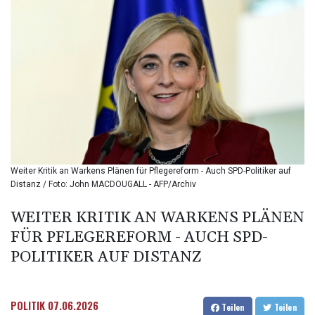
BIF 3451.157116
BMD 1.156136
BND 1.477082
BOB 13.69983
BRL 5.876989
BSD 1.152686
BTN 109.688637
BWP 15.558807
BYN 3.432357
BYR
22660.258427
Weiter Kritik an Warkens Plänen für Pflegereform - Auch SPD-Politiker auf
BZD 2.318271
Distanz / Foto: John MACDOUGALL - AFP/Archiv
CAD 1.61333
CDF
WEITER KRITIK AN WARKENS PLÄNEN
2615.761404
FÜR PFLEGEREFORM - AUCH SPD-
CHF 0.93588
CLF 0.026829
POLITIKER AUF DISTANZ
CLP
1055.916879
CNY 7.801146
POLITIK
07.06.2026
Teilen
Teilen
CNH 7.796152