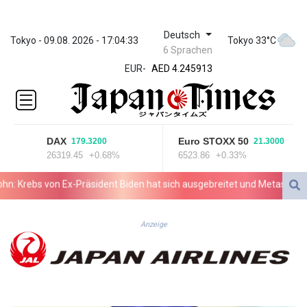
Deutsch
ZWL 372.275202
Tokyo - 09.08. 2026 - 17:04:33
Tokyo 33°C
6 Sprachen
AED 4.245913
EUR
-
AED 4.245913
AFN 76.887634
ALL 93.218842
AMD
422.094755
DAX
Euro STOXX 50
179.3200
21.3000
AOA
26319.45
+0.68%
6523.86
+0.33%
1060.176801
ARS
Krebs von Ex-Präsident Biden hat sich ausgebreitet und Metastasen geb
1724.882567
AUD 1.638747
AWG 2.082489
Anzeige
AZN 1.97002
BAM 1.955776
BBD 2.321671
BDT 142.688227
BHD 0.434695