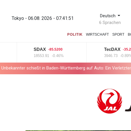
Deutsch
Tokyo - 06.08. 2026 - 07:41:52
6 Sprachen
POLITIK
WIRTSCHAFT
SPORT
B
SDAX
TecDAX
-85.5200
-35.2500
18553.91
-0.46%
3946.73
-0.89%
 schießt in Baden-Württemberg auf Auto: Ein Verletzter
FIFA-St