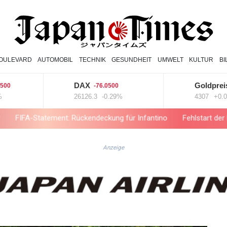
OULEVARD
AUTOMOBIL
TECHNIK
GESUNDHEIT
UMWELT
KULTUR
B
DAX
Goldpreis
-76.0500
1.8
26126.3
-0.29%
4307
+0.04%
atement: Rückendeckung für Infantino
Fehlstart der Hartplatzsai
Anzeige