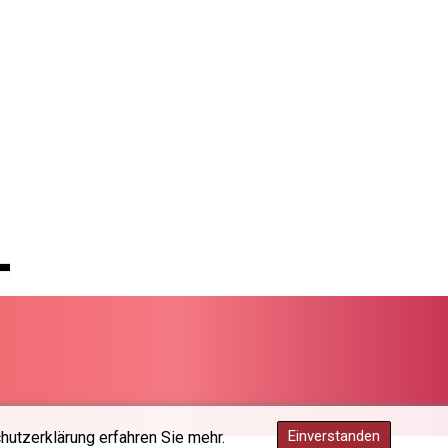
KHR 4682.834137
KMF 493.413562
KRW 1643.262353
KWD 0.357314
KYD 0.962491
KZT 541.96516
LAK 26120.848953
LBP 103478.082403
LKR 387.560012
LRD 209.441022
LSL 18.846883
LTL 3.411992
LVL 0.698971
LYD 7.354989
MAD 10.762356
MDL 20.066482
MGA 4971.689885
MKD 61.580848
Einverstanden
hutzerklärung erfahren Sie mehr.