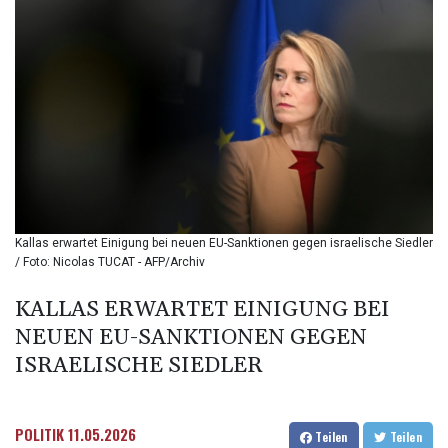
BIF 3453.99514
BMD 1.156149
BND 1.48134
BOB 13.739681
BRL 5.892665
BSD 1.156009
BTN 110.002458
BWP 15.603659
BYN 3.442252
BYR
22660.520413
Kallas erwartet Einigung bei neuen EU-Sanktionen gegen israelische Siedler
BZD 2.324924
/ Foto: Nicolas TUCAT - AFP/Archiv
CAD 1.611493
CDF
KALLAS ERWARTET EINIGUNG BEI
2615.791646
NEUEN EU-SANKTIONEN GEGEN
CHF 0.933942
CLF 0.026753
ISRAELISCHE SIEDLER
CLP
1056.362238
CNY 7.801236
POLITIK
11.05.2026
Teilen
Teilen
CNH 7.796982