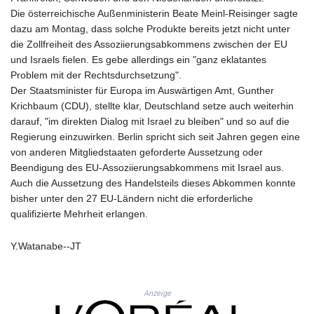
ISK 142.611425
Die österreichische Außenministerin Beate Meinl-Reisinger sagte
JEP 0.859298
dazu am Montag, dass solche Produkte bereits jetzt nicht unter
JMD 183.585438
die Zollfreiheit des Assoziierungsabkommens zwischen der EU
JOD 0.819755
und Israels fielen. Es gebe allerdings ein "ganz eklatantes
JPY 182.105612
Problem mit der Rechtsdurchsetzung".
KES 147.605987
Der Staatsminister für Europa im Auswärtigen Amt, Gunther
KGS 101.105674
Krichbaum (CDU), stellte klar, Deutschland setze auch weiterhin
KHR
darauf, "im direkten Dialog mit Israel zu bleiben" und so auf die
4685.298214
Regierung einzuwirken. Berlin spricht sich seit Jahren gegen eine
KMF 492.519879
von anderen Mitgliedstaaten geforderte Aussetzung oder
KRW
Beendigung des EU-Assoziierungsabkommens mit Israel aus.
1629.419037
Auch die Aussetzung des Handelsteils dieses Abkommen konnte
KWD 0.356776
bisher unter den 27 EU-Ländern nicht die erforderliche
KYD 0.963357
qualifizierte Mehrheit erlangen.
KZT 541.790653
LAK
Y.Watanabe--JT
26108.739178
LBP
103533.143415
LKR 387.749774
Anzeige
LRD 209.899292