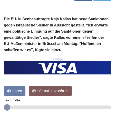
COP
3648.921861
CRC 525.515435
Die EU-Außenbeauftragte Kaja Kallas hat neue Sanktionen
CUC 1.156149
gegen israelische Siedler in Aussicht gestellt. "Ich erwarte
CUP 30.637949
eine politische Einigung auf die Sanktionen gegen
CVE 110.647961
gewalttätige Siedler", sagte Kallas vor einem Treffen der
CZK 24.266354
EU-Außenminister in Brüssel am Montag. "Hoffentlich
DJF 205.471255
schaffen wir es", fügte sie hinzu.
DKK 7.476127
DOP 67.346134
Anzeige
DZD 153.688915
EGP 57.556612
ERN 17.342235
ETB 186.583498
FJD 2.553413
FKP 0.859298
Hören
Hör auf zuzuhören
GBP 0.856793
Textgröße:
GEL 3.023376
GGP 0.859298
GHS 13.596763