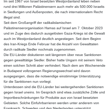
Im seit 1967 von Israel besetzten Westjordanland leben neben
GIP 0.859298
rund drei Millionen Palästinensern auch mehr als 500.000 Israelis
GMD 84.981404
in Siedlungen und Außenposten, die nach internationalem Recht
GNF
illegal sind.
10145.207892
Seit dem Großangriff der radikalislamischen
GTQ 8.820244
Palästinenserorganisation Hamas auf Israel am 7. Oktober 2023
GYD 241.852202
und im Zuge des dadurch ausgelösten Gaza-Kriegs ist die Gewalt
HKD 9.070596
auch im Westjordanland deutlich angestiegen. Seit dem Beginn
HNL 30.984681
des Iran-Kriegs Ende Februar hat die Anzahl von Gewalttaten
HRK 7.533703
durch radikale Siedler nochmals zugenommen.
HTG 151.152612
Die EU-Länder diskutieren seit längerem über neue Sanktionen
HUF 363.337748
gegen gewalttätige Siedler. Bisher hatte Ungarn mit seinem Veto
IDR
einen solchen Schritt aber verhindert. Nach dem am Wochenende
20582.920659
in Budapest vollzogenen Regierungswechsel wird davon
ILS 3.468274
ausgegangen, dass die notwendige einstimmige Unterstützung
IMP 0.859298
für die Sanktionen nun vorliegt.
INR 110.065674
Unterdessen sind die EU-Länder bei weitergehenden Sanktionen
IQD
gegen Israel uneins. Im Gespräch sind etwa zusätzliche Zölle und
1514.334158
Importbeschränkungen für Produkte aus von Israel besetzten
IRR
Gebieten. Solche Einfuhrbarrieren werden unter anderem von
1590340.758301
Frankreich, Schweden und den Niederlanden unterstützt.