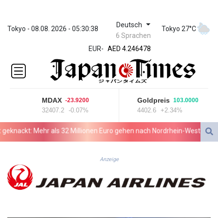
Deutsch
ZWL 372.279507
Tokyo - 08.08. 2026 - 05:30:38
Tokyo 27°C
6 Sprachen
AED 4.246478
EUR
-
AED 4.246478
AFN 76.888523
ALL 93.48757
AMD
423.347546
MDAX
Goldpreis
-23.9200
103.0000
AOA
32407.2
-0.07%
4402.6
+2.34%
1061.345207
ARS
nackt: Mehr als 32 Millionen Euro gehen nach Nordrhein-Westfalen
1733.058686
AUD 1.635994
AWG 2.082513
Anzeige
AZN 1.970043
BAM 1.961414
BBD 2.328364
BDT 143.103908
BHD 0.435989