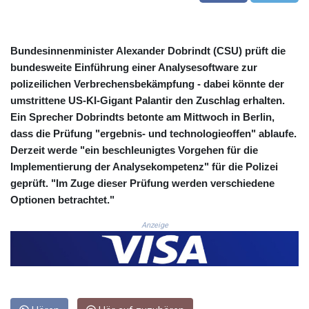
CRC 524.003635
CUC 1.152259
CUP 30.534865
Bundesinnenminister Alexander Dobrindt (CSU) prüft die
CVE 110.789694
bundesweite Einführung einer Analysesoftware zur
CZK 24.243646
polizeilichen Verbrechensbekämpfung - dabei könnte der
DJF 204.779294
umstrittene US-KI-Gigant Palantir den Zuschlag erhalten.
DKK 7.474936
Ein Sprecher Dobrindts betonte am Mittwoch in Berlin,
DOP 67.163917
dass die Prüfung "ergebnis- und technologieoffen" ablaufe.
DZD 153.33232
EGP 57.257824
Derzeit werde "ein beschleunigtes Vorgehen für die
ERN 17.283886
Implementierung der Analysekompetenz" für die Polizei
ETB 185.933939
geprüft. "Im Zuge dieser Prüfung werden verschiedene
FJD 2.552144
Optionen betrachtet."
FKP 0.85592
GBP 0.856301
Anzeige
GEL 3.013175
GGP 0.85592
GHS 13.521816
GIP 0.85592
GMD 85.266887