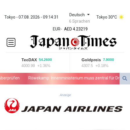
Deutsch
ZWL 371.026941
Tokyo - 07.08. 2026 - 09:14:31
Tokyo 30°C
6 Sprachen
AED 4.23219
EUR
-
AED 4.23219
AFN 75.487156
ALL 93.078267
AMD 422.01525
AOA
TecDAX
Goldpreis
54.2600
7.9000
1057.77368
4000.99
+1.36%
4307.5
+0.18%
ARS
1728.100843
prüfen
Röwekamp: Innenministerium muss zentral für Drohnenabwe
AUD 1.638766
AWG 2.074066
AZN 1.960789
Anzeige
BAM 1.952207
BBD 2.320219
BDT 142.597521
BHD 0.434529
BIF 3445.254535