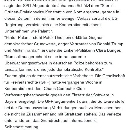
LVL 0.69699
sagte der SPD-Abgeordnete Johannes Schätzl dem "Stern".
LYD 7.340045
Grünen-Fraktionsvize Konstantin von Notz ergänzte, gerade in
MAD 10.750001
diesen Zeiten, in denen immer weniger Verlass sei auf die US-
MDL 20.044018
Regierung, verbiete sich eine Kooperation mit einem
MGA
Unternehmen wie Palantir.
4952.861796
"Hinter Palantir steht Peter Thiel, ein erklärter Gegner
MKD 61.416684
demokratischer Grundwerte, enger Vertrauter von Donald Trump
MMK
und Multimilliardär", erklärte die Linken-Politikerin Clara Bünger.
2419.103149
"Nun soll ausgerechnet seine intransparente
MNT
Überwachungssoftware in deutschen Polizeibehörden zum
4143.339409
Einsatz kommen, ohne jede demokratische Kontrolle."
MOP 9.308326
Zudem gibt es datenschutzrechtliche Vorbehalte. Die Gesellschaft
MRU 46.207516
für Freiheitsrechte (GFF) hatte vergangene Woche in
MUR 54.086968
Kooperation mit dem Chaos Computer Club
MVR 17.813958
Verfassungsbeschwerde gegen den Einsatz der Software in
MWK
Bayern eingelegt. Die GFF argumentiert darin, die Software stelle
2000.321571
bei der Datenauswertung Verbindungen auch zu Menschen her,
MXN 19.83706
die nicht im Zusammenhang mit Straftaten stehen. Das verletze
MYR 4.71378
unter anderem das Grundrecht auf informationelle
MZN 73.632591
Selbstbestimmung.