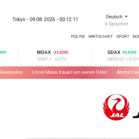
Deutsch
Tokyo - 09.08. 2026 - 00:12:12
6 Sprachen
POLITIK
WIRTSCHAFT
SPORT
BO
MDAX
SDAX
-23.9200
94.8200
32407.2
-0.07%
18659.63
+0.51%
Lionel Messi trauert um seinen Vater
Absturz von Ultraleicht