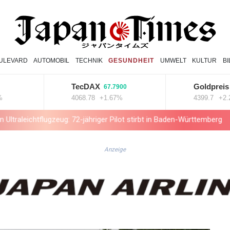
ULEVARD
AUTOMOBIL
TECHNIK
GESUNDHEIT
UMWELT
KULTUR
B
TecDAX
Goldpreis
67.7900
100.
4068.78
+1.67%
4399.7
+2.28%
flugzeug: 72-jähriger Pilot stirbt in Baden-Württemberg
Selenskyj
Anzeige