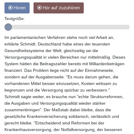
GMD 84.980421
Hören
Hör auf zuzuhören
GNF
10123.874202
Textgröße:
GTQ 8.794891
GYD 241.157003
HKD 9.066767
Im parlamentarischen Verfahren stehe noch viel Arbeit an,
HNL 30.895616
erklärte Schmidt. Deutschland habe eines der teuersten
HRK 7.536622
Gesundheitssysteme der Welt, gleichzeitig sei die
HTG 150.718127
Versorgungsqualität in vielen Bereichen nur mittelmäßig. Dieses
HUF 363.096405
System hätten die Beitragszahler bereits mit Milliardenbeträgen
IDR
finanziert. Das Problem liege nicht auf der Einnahmeseite,
20580.370421
sondern auf der Ausgabenseite. "Es muss darum gehen, die
ILS 3.468234
vorhandenen Mittel besser einzusetzen, Kosten wirksam zu
IMP 0.8566
begrenzen und die Versorgung spürbar zu verbessern."
INR 110.076256
Schmidt sagte weiter, es brauche nun "echte Strukturreformen,
IQD
die Ausgaben und Versorgungsqualität wieder stärker
1509.981237
zusammenbringen". Der Maßstab dabei bleibe, dass die
IRR
gesetzliche Krankenversicherung solidarisch, verlässlich und
1590322.371805
gerecht bleibe. "Entscheidend sind Reformen bei der
ISK 142.598215
Krankenhausversorgung, der Notfallversorgung, der besseren