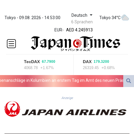
Deutsch
ZWL 372.275202
Tokyo - 09.08. 2026 - 14:53:00
Tokyo 34°C
6 Sprachen
AED 4.245913
EUR
-
AED 4.245913
AFN 76.887634
ALL 93.218842
AMD
422.094755
TecDAX
DAX
67.7900
179.3200
AOA
4068.78
+1.67%
26319.45
+0.68%
1060.176801
ARS
schläge in Kolumbien an erstem Tag im Amt des neuen Präsidenten Es
1724.882567
AUD 1.638747
AWG 2.082489
Anzeige
AZN 1.97002
BAM 1.955776
BBD 2.321671
BDT 142.688227
BHD 0.434695