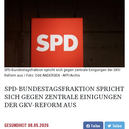
BIF 3451.157116
BMD 1.156136
BND 1.477082
BOB 13.69983
BRL 5.876989
BSD 1.152686
BTN 109.688637
BWP 15.558807
BYN 3.432357
BYR
22660.258427
SPD-Bundestagsfraktion spricht sich gegen zentrale Einigungen der GKV-
BZD 2.318271
Reform aus / Foto: Odd ANDERSEN - AFP/Archiv
CAD 1.61333
CDF
SPD-BUNDESTAGSFRAKTION SPRICHT
2615.761404
SICH GEGEN ZENTRALE EINIGUNGEN
CHF 0.93588
CLF 0.026829
DER GKV-REFORM AUS
CLP
1055.916879
CNY 7.801146
GESUNDHEIT
08.05.2026
Teilen
Teilen
CNH 7.796152