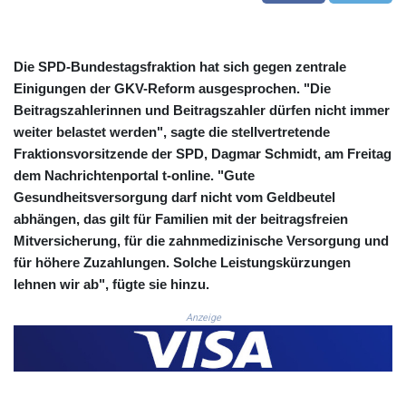
COP 3633.55485
CRC 523.993489
CUC 1.156136
Die SPD-Bundestagsfraktion hat sich gegen zentrale
CUP 30.637594
Einigungen der GKV-Reform ausgesprochen. "Die
CVE 110.26363
Beitragszahlerinnen und Beitragszahler dürfen nicht immer
CZK 24.258158
weiter belastet werden", sagte die stellvertretende
DJF 205.267449
Fraktionsvorsitzende der SPD, Dagmar Schmidt, am Freitag
DKK 7.477932
dem Nachrichtenportal t-online. "Gute
DOP 67.289164
DZD 152.967099
Gesundheitsversorgung darf nicht vom Geldbeutel
EGP 57.380687
abhängen, das gilt für Familien mit der beitragsfreien
ERN 17.342035
Mitversicherung, für die zahnmedizinische Versorgung und
ETB 186.049588
für höhere Zuzahlungen. Solche Leistungskürzungen
FJD 2.553384
lehnen wir ab", fügte sie hinzu.
FKP 0.8566
GBP 0.858527
Anzeige
GEL 3.017966
GGP 0.8566
GHS 13.526832
GIP 0.8566