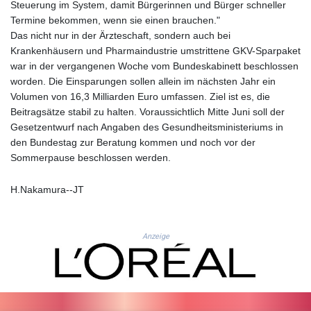
JEP 0.8566
Steuerung im System, damit Bürgerinnen und Bürger schneller
JMD 183.057725
Termine bekommen, wenn sie einen brauchen."
JOD 0.819746
Das nicht nur in der Ärzteschaft, sondern auch bei
JPY 182.445186
Krankenhäusern und Pharmaindustrie umstrittene GKV-Sparpaket
KES 149.158147
war in der vergangenen Woche vom Bundeskabinett beschlossen
KGS 101.104505
worden. Die Einsparungen sollen allein im nächsten Jahr ein
KHR
Volumen von 16,3 Milliarden Euro umfassen. Ziel ist es, die
4681.941823
Beitragsätze stabil zu halten. Voraussichtlich Mitte Juni soll der
KMF 492.514185
Gesetzentwurf nach Angaben des Gesundheitsministeriums in
KRW
den Bundestag zur Beratung kommen und noch vor der
1627.677557
Sommerpause beschlossen werden.
KWD 0.356853
KYD 0.960588
H.Nakamura--JT
KZT 540.233287
LAK
26025.676609
Anzeige
LBP
103223.017367
LKR 386.635196
LRD 208.057415
LSL 18.726567