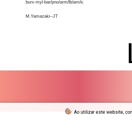
burx-myl-bar/pno/arm/lb/am/ic
M.Yamazaki--JT
Ao utilizar este website, co