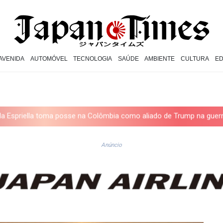
AVENIDA
AUTOMÓVEL
TECNOLOGIA
SAÚDE
AMBIENTE
CULTURA
E
posse na Colômbia como aliado de Trump na guerra contra o tráfico
Anúncio