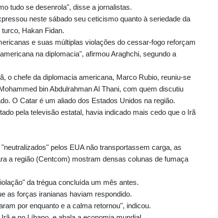
 tudo se desenrola", disse a jornalistas.
expressou neste sábado seu ceticismo quanto à seriedade da
 turco, Hakan Fidan.
mericanas e suas múltiplas violações do cessar-fogo reforçam
 americana na diplomacia", afirmou Araghchi, segundo a
, o chefe da diplomacia americana, Marco Rubio, reuniu-se
e Mohammed bin Abdulrahman Al Thani, com quem discutiu
o. O Catar é um aliado dos Estados Unidos na região.
tado pela televisão estatal, havia indicado mais cedo que o Irã
s "neutralizados" pelos EUA não transportassem carga, as
ara a região (Centcom) mostram densas colunas de fumaça
iolação" da trégua concluída um mês antes.
ue as forças iranianas haviam respondido.
aram por enquanto e a calma retornou", indicou.
Irã e no Líbano, e abala a economia mundial.