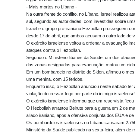
- Mais mortos no Líbano -
Na outra frente do conflito, no Líbano, Israel realizo
sul, segundo as autoridades, com investidas sobre uma
Israel e o grupo pró-iraniano Hezbollah prosseguem co
desde 17 de abril, que ambos acusam o outro lado de vi
O exército israelense voltou a ordenar a evacuação ime
ataques contra o Hezbollah.
Segundo o Ministério libanês da Saúde, um dos ataques,
das zonas designadas para evacuação, matou um cidadão
Em um bombardeio no distrito de Sidon, afirmou o mes
uma menina, com 15 feridos.
Enquanto isso, o Hezbollah anunciou neste sábado ter
violação do cessar-fogo por parte do inimigo israelense
O exército israelense informou que um reservista ficou
O Hezbollah arrastou Beirute para a guerra em 2 de ma
aliado iraniano, após a ofensiva conjunta dos EUA e de 
Os bombardeios israelenses no Líbano causaram 2.750
Ministério da Saúde publicado na sexta-feira, além de