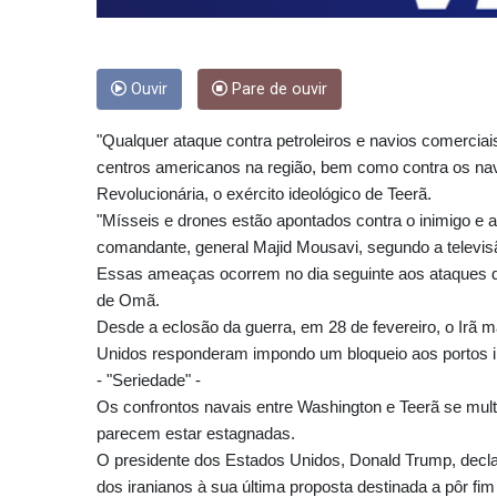
Ouvir
Pare de ouvir
"Qualquer ataque contra petroleiros e navios comerciai
centros americanos na região, bem como contra os na
Revolucionária, o exército ideológico de Teerã.
"Mísseis e drones estão apontados contra o inimigo e 
comandante, general Majid Mousavi, segundo a televisão
Essas ameaças ocorrem no dia seguinte aos ataques do
de Omã.
Desde a eclosão da guerra, em 28 de fevereiro, o Irã
Unidos responderam impondo um bloqueio aos portos ir
- "Seriedade" -
Os confrontos navais entre Washington e Teerã se mult
parecem estar estagnadas.
O presidente dos Estados Unidos, Donald Trump, decla
dos iranianos à sua última proposta destinada a pôr fim