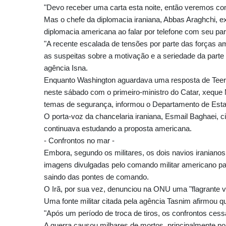
"Devo receber uma carta esta noite, então veremos como
Mas o chefe da diplomacia iraniana, Abbas Araghchi, 
diplomacia americana ao falar por telefone com seu par
"A recente escalada de tensões por parte das forças a
as suspeitas sobre a motivação e a seriedade da parte
agência Isna.
Enquanto Washington aguardava uma resposta de Teerã
neste sábado com o primeiro-ministro do Catar, xequ
temas de segurança, informou o Departamento de Estad
O porta-voz da chancelaria iraniana, Esmail Baghaei, ci
continuava estudando a proposta americana.
- Confrontos no mar -
Embora, segundo os militares, os dois navios iraniano
imagens divulgadas pelo comando militar americano p
saindo das pontes de comando.
O Irã, por sua vez, denunciou na ONU uma "flagrante v
Uma fonte militar citada pela agência Tasnim afirmou q
"Após um período de troca de tiros, os confrontos cess
A guerra causou milhares de mortos, principalmente no 