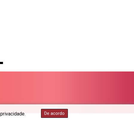
PGK 5.097172
PHP 70.205705
PKR 320.207872
PLN 4.297507
PYG 6858.268371
QAR 4.216324
RON 5.25165
RSD 117.335195
RUB 94.993023
RWF 1696.00408
SAR 4.331163
SBD 9.307025
SCR 16.71581
SDG 692.701549
SEK 10.946638
SGD 1.477519
De acordo
 privacidade.
SLE 28.373249
SOS 659.190258
SRD 43.679872