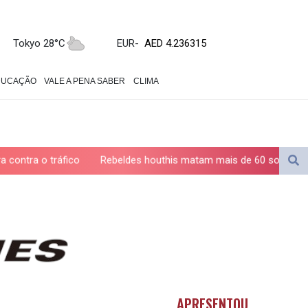
ZWL 371.433908
AED 4.236315
AED 4.236315
Tokyo 28°C
EUR
-
AFN 75.553019
ALL 93.275221
DUCAÇÃO
VALE A PENA SABER
CLIMA
AMD 422.35737
AOA 1058.934265
ARS 1729.981574
AUD 1.638434
AWG 2.076341
Rebeldes houthis matam mais de 60 soldados das forças gover
AZN 1.950687
BAM 1.956959
BBD 2.323075
BDT 142.778861
BHD 0.434948
BIF 3453.244413
BMD 1.153523
BND 1.477975
BOB 13.708472
APRESENTOU