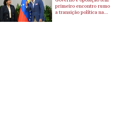
Governo e oposição têm
CZK 24.263276
primeiro encontro rumo
a transição política na
DJF 205.391597
Venezuela
DKK 7.475497
DOP 67.329861
DZD 153.461287
EGP 57.417408
ERN 17.302844
ETB 186.159691
FJD 2.553842
FKP 0.857346
GBP 0.857708
GEL 3.016476
GGP 0.857346
GHS 13.535365
GIP 0.857346
GMD 85.360325
GNF 10130.304785
GTQ 8.80021