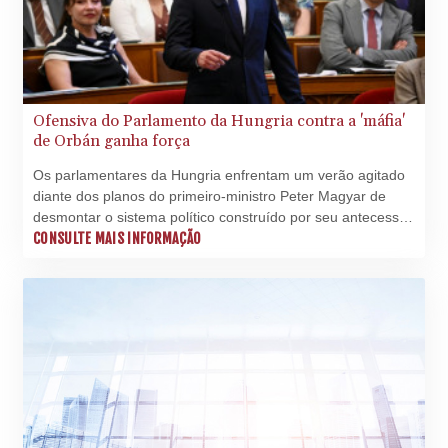
Ofensiva do Parlamento da Hungria contra a 'máfia'
de Orbán ganha força
Os parlamentares da Hungria enfrentam um verão agitado
diante dos planos do primeiro-ministro Peter Magyar de
desmontar o sistema político construído por seu antecessor,
Viktor Orbán, ao longo de 16 anos de hegemonia.
CONSULTE MAIS INFORMAÇÃO