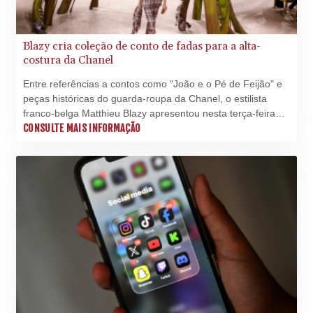
Blazy cria coleção de conto de fadas para a alta-
costura da Chanel
Entre referências a contos como "João e o Pé de Feijão" e
peças históricas do guarda-roupa da Chanel, o estilista
franco-belga Matthieu Blazy apresentou nesta terça-feira
(7) sua segunda coleção de alta-costura para a marca
CONSULTE MAIS INFORMAÇÃO
francesa.