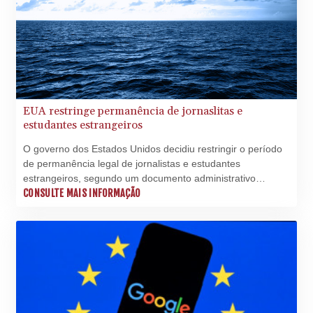
EUA restringe permanência de jornaslitas e
estudantes estrangeiros
O governo dos Estados Unidos decidiu restringir o período
de permanência legal de jornalistas e estudantes
estrangeiros, segundo um documento administrativo
divulgado nesta quinta-feira (16), em mais um
CONSULTE MAIS INFORMAÇÃO
endurecimento da política migratória do presidente Donald
Trump.