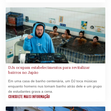
MUR 54.185979
Ciência e a Cultura (Unesco), anunciou a agência no X.
MVR 17.834424
MWK
1998.656128
MXN 19.918699
MYR 4.720872
MZN 73.775025
NAD 18.909879
NGN
1571.535555
NIO 42.420069
NOK 11.004093
NPR 175.32615
DJs ocupam estabelecimentos para revitalizar
bairros no Japão
NZD 1.964048
OMR 0.443836
Em uma casa de banho centenária, um DJ toca músicas
PAB 1.152683
enquanto homens nus tomam banho atrás dele e um grupo
PEN 3.901942
de estudantes grava a cena.
PGK 5.167939
CONSULTE MAIS INFORMAÇÃO
PHP 70.252174
PKR 320.052553
PLN 4.297219