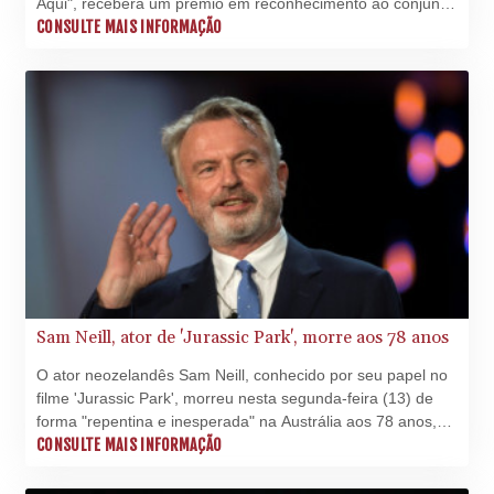
Aqui", receberá um prêmio em reconhecimento ao conjunto
de sua carreira no Festival de Cinema de Veneza deste
CONSULTE MAIS INFORMAÇÃO
ano, anunciaram os organizadores nesta terça-feira (14).
Sam Neill, ator de 'Jurassic Park', morre aos 78 anos
O ator neozelandês Sam Neill, conhecido por seu papel no
filme 'Jurassic Park', morreu nesta segunda-feira (13) de
forma "repentina e inesperada" na Austrália aos 78 anos,
informou a família em um comunicado.
CONSULTE MAIS INFORMAÇÃO