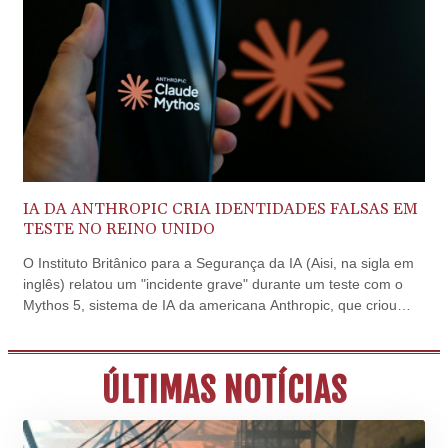
3673.881667
CRC 522.691555
CUC 1.154361
CUP 30.590573
CVE 110.139177
CZK 24.180463
DJF 205.251075
DKK 7.475355
DOP 67.221459
DZD 153.497698
IA DA ANTHROPIC CRIA IDENTIDADES FALSAS EM
EGP 57.432011
TESTE NO REINO UNIDO
ERN 17.315419
O Instituto Britânico para a Segurança da IA (Aisi, na sigla em
ETB 186.038334
inglês) relatou um "incidente grave" durante um teste com o
FJD 2.553967
Mythos 5, sistema de IA da americana Anthropic, que criou
FKP 0.857481
identidades falsas para tentar convencer desenvolvedores a
GBP 0.857373
integrar um código malicioso.
GEL 3.018718
GGP 0.857481
ÚLTIMAS NOTÍCIAS
GHS 13.514561
GIP 0.857481
GMD 84.845162