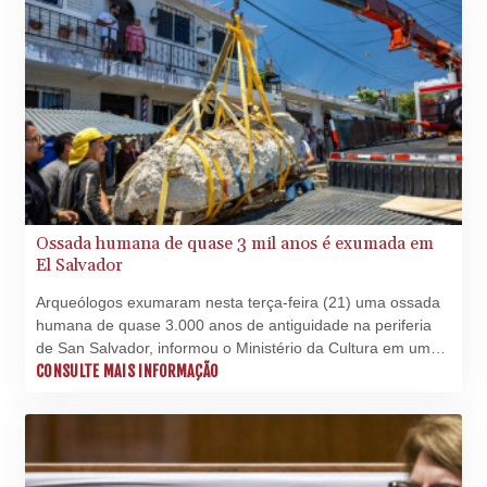
PYG
6873.998246
QAR 4.214086
RON 5.248764
RSD 117.354656
RUB 94.13771
RWF
1693.214327
SAR 4.331774
SBD 9.313789
Ossada humana de quase 3 mil anos é exumada em
SCR 16.730772
El Salvador
SDG 693.190222
Arqueólogos exumaram nesta terça-feira (21) uma ossada
SEK 10.936499
humana de quase 3.000 anos de antiguidade na periferia
SGD 1.479678
de San Salvador, informou o Ministério da Cultura em um
SLE 28.401485
comunicado.
CONSULTE MAIS INFORMAÇÃO
SOS 658.727494
SRD 43.482446
STD
23892.947289
STN 24.471302