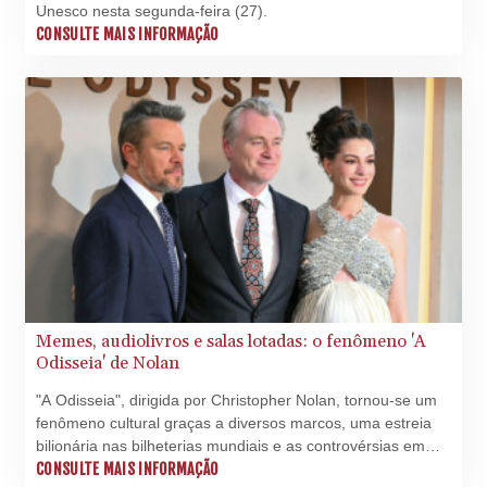
Unesco nesta segunda-feira (27).
TWD 37.252394
CONSULTE MAIS INFORMAÇÃO
TZS
3059.054979
UAH 51.580034
UGX
4299.088703
USD 1.154361
UYU 46.347053
UZS
13702.346382
VES 870.632244
VND
30284.090289
VUV 137.76641
Memes, audiolivros e salas lotadas: o fenômeno 'A
WST 3.150502
Odisseia' de Nolan
XAF 655.188645
"A Odisseia", dirigida por Christopher Nolan, tornou-se um
XAG 0.018634
fenômeno cultural graças a diversos marcos, uma estreia
XAU 0.00027
bilionária nas bilheterias mundiais e as controvérsias em
XCD 3.119719
torno de seu elenco.
CONSULTE MAIS INFORMAÇÃO
XCG 2.077336