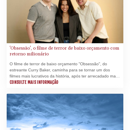
'Obsessão', o filme de terror de baixo orçamento com
retorno milionário
O filme de terror de baixo orçamento "Obsessão", do
estreante Curry Baker, caminha para se tornar um dos
filmes mais lucrativos da história, após ter arrecadado mais
de 400 milhões de dólares (2 bilhões de reais) em todo o
CONSULTE MAIS INFORMAÇÃO
mundo.