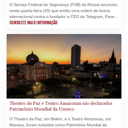
1693.214327
O Serviço Federal de Segurança (FSB) da Rússia anunciou
SAR 4.331774
nesta quarta-feira (29) que emitiu uma ordem de busca
SBD 9.313789
internacional contra o fundador e CEO do Telegram, Pavel
SCR 16.730772
Durov, a quem acusa de "cumplicidade com terrorismo".
CONSULTE MAIS INFORMAÇÃO
SDG 693.190222
Moscou afirma que o aplicativo de mensagens é utilizado
SEK 10.936499
pelos Serviços de Segurança da Ucrânia com fins de
SGD 1.479678
recrutamento.
SLE 28.401485
SOS 658.727494
SRD 43.482446
STD
23892.947289
STN 24.471302
SVC 10.085522
SZL 18.893924
THB 38.161453
TJS 10.638946
Theatro da Paz e Teatro Amazonas são declarados
TMT 4.040264
Patrimônio Mundial da Unesco
TND 3.382136
O Theatro da Paz, em Belém, e o Teatro Amazonas, em
TRY 54.928317
Manaus, foram incluídos como Patrimônio Mundial da
TTD 7.817917