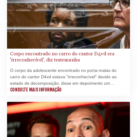
SVC 10.085522
SZL 18.893924
THB 38.161453
TJS 10.638946
TMT 4.040264
TND 3.382136
TRY 54.928317
TTD 7.817917
Corpo encontrado no carro do cantor D4vd era
TWD 37.252394
'irreconhecível', diz testemunha
TZS
O corpo da adolescente encontrado no porta-malas do
3059.054979
carro do cantor D4vd estava "irreconhecível" devido ao
UAH 51.580034
estado de decomposição, disse em depoimento um
UGX
detetive, em um tribunal de Los Angeles, nesta terça-feira
CONSULTE MAIS INFORMAÇÃO
4299.088703
(21).
USD 1.154361
UYU 46.347053
UZS
13702.346382
VES 870.632244
VND