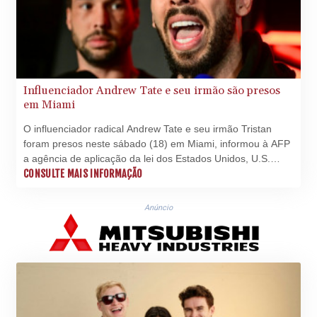
30284.090289
VUV 137.76641
WST 3.150502
XAF 655.188645
XAG 0.018634
XAU 0.00027
Influenciador Andrew Tate e seu irmão são presos
XCD 3.119719
em Miami
XCG 2.077336
XDR 0.814848
O influenciador radical Andrew Tate e seu irmão Tristan
XOF 655.194314
foram presos neste sábado (18) em Miami, informou à AFP
a agência de aplicação da lei dos Estados Unidos, U.S.
XPF 119.331742
Marshals Service.
CONSULTE MAIS INFORMAÇÃO
YER 273.439379
ZAR 18.840965
ZMK
Anúncio
10390.63435
ZMW 22.003863
ZWL 371.703852