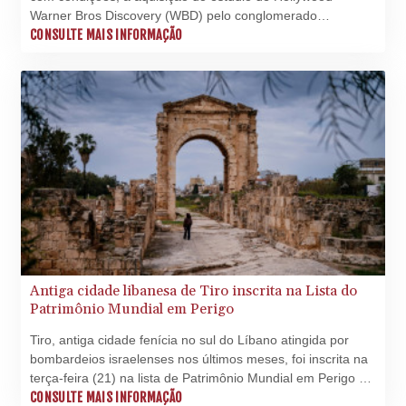
26056.345982
Warner Bros Discovery (WBD) pelo conglomerado
LBP
americano Paramount Skydance, um passo regulatório
CONSULTE MAIS INFORMAÇÃO
103219.381749
importante para essa grande operação.
LKR 386.741231
LRD 208.05232
LSL 18.909879
LTL 3.408529
LVL 0.698261
LYD 7.33646
MAD 10.743027
MDL 20.027208
MGA
4906.267554
MKD 61.454794
Antiga cidade libanesa de Tiro inscrita na Lista do
MMK
Patrimônio Mundial em Perigo
2423.516623
MNT
Tiro, antiga cidade fenícia no sul do Líbano atingida por
4150.898625
bombardeios israelenses nos últimos meses, foi inscrita na
MOP 9.312302
terça-feira (21) na lista de Patrimônio Mundial em Perigo da
MRU 46.220597
Organização das Nações Unidas para a Educação, a
CONSULTE MAIS INFORMAÇÃO