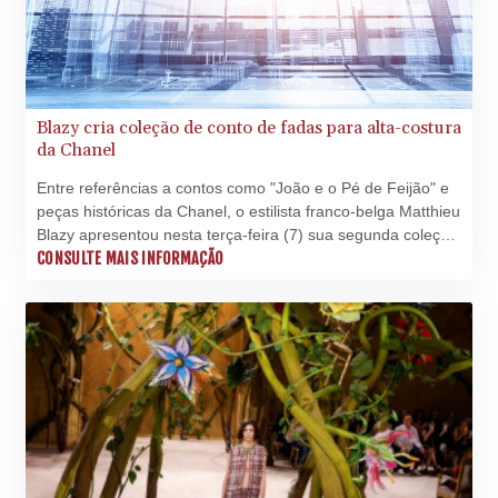
Blazy cria coleção de conto de fadas para alta-costura
da Chanel
Entre referências a contos como "João e o Pé de Feijão" e
peças históricas da Chanel, o estilista franco-belga Matthieu
Blazy apresentou nesta terça-feira (7) sua segunda coleção
de alta-costura para a marca francesa.
CONSULTE MAIS INFORMAÇÃO