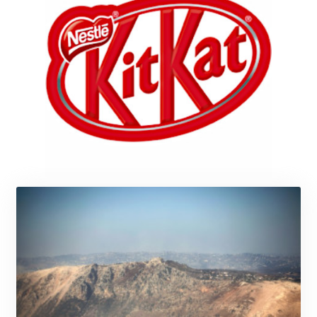
JOD 0.818473
JPY 182.195114
KES 149.373012
KGS 100.948559
KHR
4671.521595
KMF 492.911771
KRW
1644.468592
KWD 0.356651
KYD 0.960607
KZT 540.904411
LAK
26056.345982
LBP
103219.381749
LKR 386.741231
LRD 208.05232
LSL 18.909879
LTL 3.408529
LVL 0.698261