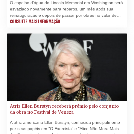
O espelho d’água do Lincoln Memorial em Washington será
esvaziado novamente para reparos, um mês após sua
reinauguração e depois de passar por obras no valor de
cerca de 14 milhões de dólares (71 milhões de reais),
CONSULTE MAIS INFORMAÇÃO
anunciou o presidente Donald Trump nesta terça-feira (14).
Atriz Ellen Burstyn receberá prêmio pelo conjunto
da obra no Festival de Veneza
A atriz americana Ellen Burstyn, conhecida principalmente
por seus papéis em "O Exorcista" e "Alice Não Mora Mais