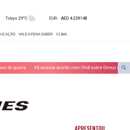
ZWL 371.682381
AED 4.239148
AED 4.239148
Tokyo 29°C
EUR
-
AFN 76.183133
ALL 93.242695
DUCAÇÃO
VALE A PENA SABER
CLIMA
AMD 422.066935
AOA 1059.642688
ARS 1727.110367
AUD 1.638971
AWG 2.080616
Irã anuncia acordo com Omã sobre Ormuz mas diz que reabertur
AZN 1.960251
BAM 1.955655
BBD 2.324318
BDT 142.849428
BHD 0.435164
BIF 3449.11485
BMD 1.154295
BND 1.479784
APRESENTOU
BOB 13.958027