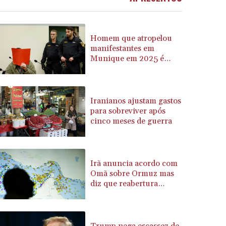
BRL 5.910221
BSD 1.15401
BTN 109.825872
Homem que atropelou
BWP 15.607777
manifestantes em
Munique em 2025 é
BYN 3.416732
condenado a prisão
BYR 22624.173581
perpétua
BZD 2.320918
CAD 1.615637
Iranianos ajustam gastos
CDF 2609.859744
para sobreviver após
CHF 0.93435
cinco meses de guerra
CLF 0.02672
CLP 1055.048443
CNY 7.791054
Irã anuncia acordo com
CNH 7.789111
Omã sobre Ormuz mas
COP 3672.942237
diz que reabertura
CRC 524.929317
depende dos Estados
Unidos
CUC 1.154295
CUP 30.588806