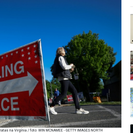
cratas na Virgínia / foto: WIN MCNAMEE - GETTY IMAGES NORTH