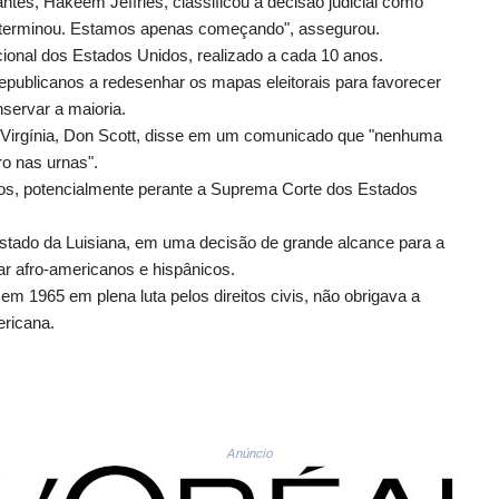
tes, Hakeem Jeffries, classificou a decisão judicial como
o terminou. Estamos apenas começando", assegurou.
acional dos Estados Unidos, realizado a cada 10 anos.
epublicanos a redesenhar os mapas eleitorais para favorecer
servar a maioria.
Virgínia, Don Scott, disse em um comunicado que "nenhuma
ro nas urnas".
rsos, potencialmente perante a Suprema Corte dos Estados
 estado da Luisiana, em uma decisão de grande alcance para a
r afro-americanos e hispânicos.
 em 1965 em plena luta pelos direitos civis, não obrigava a
ericana.
Anúncio