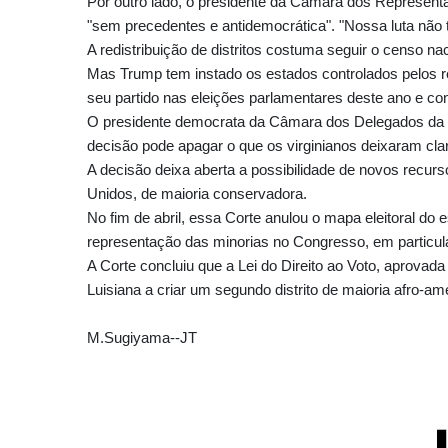
Por outro lado, o presidente da Câmara dos Representan
"sem precedentes e antidemocrática". "Nossa luta nã
A redistribuição de distritos costuma seguir o censo n
Mas Trump tem instado os estados controlados pelos r
seu partido nas eleições parlamentares deste ano e con
O presidente democrata da Câmara dos Delegados da 
decisão pode apagar o que os virginianos deixaram cla
A decisão deixa aberta a possibilidade de novos recu
Unidos, de maioria conservadora.
No fim de abril, essa Corte anulou o mapa eleitoral do
representação das minorias no Congresso, em particula
A Corte concluiu que a Lei do Direito ao Voto, aprovada
Luisiana a criar um segundo distrito de maioria afro-am
M.Sugiyama--JT