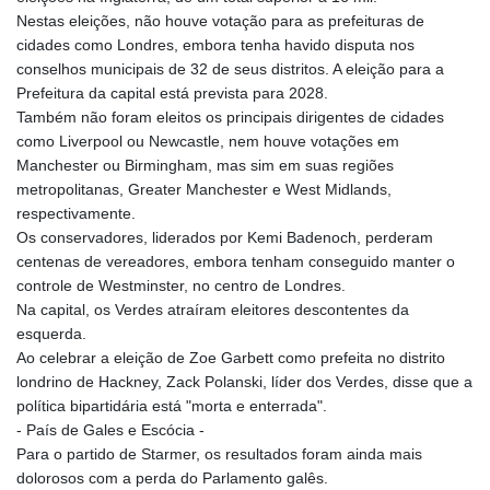
Nestas eleições, não houve votação para as prefeituras de
LSL 18.846604
cidades como Londres, embora tenha havido disputa nos
LTL 3.411917
conselhos municipais de 32 de seus distritos. A eleição para a
LVL 0.698955
Prefeitura da capital está prevista para 2028.
LYD 7.354819
Também não foram eleitos os principais dirigentes de cidades
MAD 10.762117
como Liverpool ou Newcastle, nem houve votações em
MDL 20.066037
Manchester ou Birmingham, mas sim em suas regiões
MGA
metropolitanas, Greater Manchester e West Midlands,
4971.568067
respectivamente.
MKD 61.524919
Os conservadores, liderados por Kemi Badenoch, perderam
MMK
centenas de vereadores, embora tenham conseguido manter o
2425.761657
controle de Westminster, no centro de Londres.
MNT
Na capital, os Verdes atraíram eleitores descontentes da
4157.747973
esquerda.
MOP 9.330357
Ao celebrar a eleição de Zoe Garbett como prefeita no distrito
MRU 46.312797
londrino de Hackney, Zack Polanski, líder dos Verdes, disse que a
MUR 54.285874
política bipartidária está "morta e enterrada".
MVR 17.852389
- País de Gales e Escócia -
MWK
Para o partido de Starmer, os resultados foram ainda mais
2007.117959
dolorosos com a perda do Parlamento galês.
MXN 19.919233