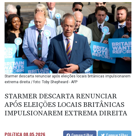
BIF 3457.859125
BMD 1.155508
BND 1.48089
BOB 14.025967
BRL 5.938617
BSD 1.154928
BTN 109.794748
BWP 15.661517
BYN 3.415745
BYR
22647.966202
BZD 2.322716
Starmer descarta renunciar após eleições locais britânicas impulsionarem
extrema direita / foto: Toby Shepheard - AFP
CAD 1.618749
CDF
STARMER DESCARTA RENUNCIAR
2612.604653
CHF 0.93223
APÓS ELEIÇÕES LOCAIS BRITÂNICAS
CLF 0.026748
IMPULSIONAREM EXTREMA DIREITA
CLP
1056.157931
CNY 7.799775
POLíTICA
08.05.2026
Compartilhar
Compartilhar