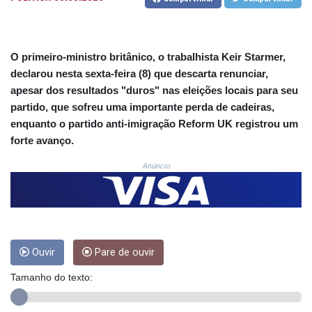
CNH 7.796366
COP
3677.625283
CRC 523.720823
O primeiro-ministro britânico, o trabalhista Keir Starmer,
CUC 1.155508
declarou nesta sexta-feira (8) que descarta renunciar,
CUP 30.620975
apesar dos resultados "duros" nas eleições locais para seu
CVE 110.577359
partido, que sofreu uma importante perda de cadeiras,
CZK 24.184522
DJF 205.35721
enquanto o partido anti-imigração Reform UK registrou um
DKK 7.475388
forte avanço.
DOP 67.30804
Anúncio
DZD 153.466204
EGP 57.550907
ERN 17.332627
ETB 184.823403
FJD 2.553308
FKP 0.858801
Ouvir
Pare de ouvir
GBP 0.857994
GEL 3.021622
Tamanho do texto:
GGP 0.858801
GHS 13.548336