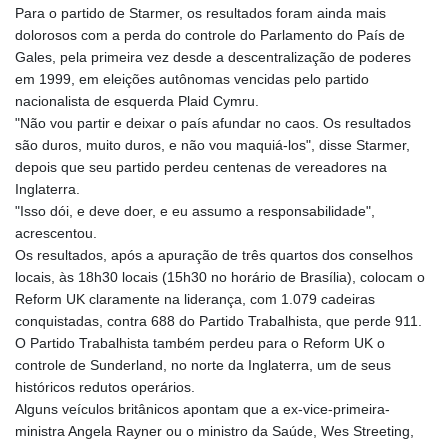
Para o partido de Starmer, os resultados foram ainda mais
GIP 0.858801
dolorosos com a perda do controle do Parlamento do País de
GMD 84.931759
Gales, pela primeira vez desde a descentralização de poderes
GNF
em 1999, em eleições autônomas vencidas pelo partido
10148.261152
nacionalista de esquerda Plaid Cymru.
GTQ 8.809078
"Não vou partir e deixar o país afundar no caos. Os resultados
GYD 241.584711
são duros, muito duros, e não vou maquiá-los", disse Starmer,
HKD 9.063364
depois que seu partido perdeu centenas de vereadores na
HNL 31.036971
Inglaterra.
HRK 7.533572
"Isso dói, e deve doer, e eu assumo a responsabilidade",
HTG 151.001333
acrescentou.
HUF 361.860769
Os resultados, após a apuração de três quartos dos conselhos
IDR
locais, às 18h30 locais (15h30 no horário de Brasília), colocam o
20659.336108
Reform UK claramente na liderança, com 1.079 cadeiras
ILS 3.470858
conquistadas, contra 688 do Partido Trabalhista, que perde 911.
IMP 0.858801
O Partido Trabalhista também perdeu para o Reform UK o
INR 109.864533
controle de Sunderland, no norte da Inglaterra, um de seus
IQD
históricos redutos operários.
1514.293863
Alguns veículos britânicos apontam que a ex-vice-primeira-
IRR
ministra Angela Rayner ou o ministro da Saúde, Wes Streeting,
1588593.057877