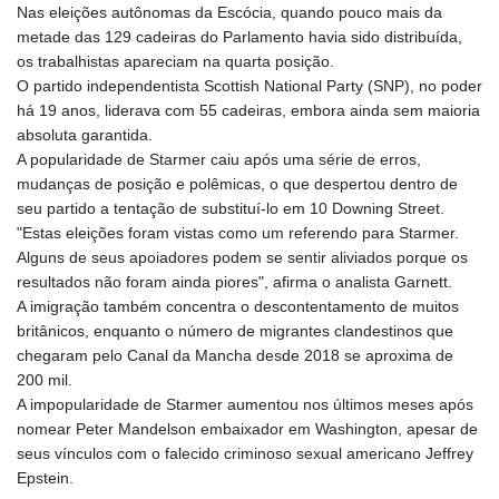
Nas eleições autônomas da Escócia, quando pouco mais da
MYR 4.724922
metade das 129 cadeiras do Parlamento havia sido distribuída,
MZN 73.848488
os trabalhistas apareciam na quarta posição.
NAD 18.858
O partido independentista Scottish National Party (SNP), no poder
NGN
há 19 anos, liderava com 55 cadeiras, embora ainda sem maioria
1574.334577
absoluta garantida.
NIO 42.504153
A popularidade de Starmer caiu após uma série de erros,
NOK 11.010667
mudanças de posição e polêmicas, o que despertou dentro de
NPR 175.672918
seu partido a tentação de substituí-lo em 10 Downing Street.
NZD 1.962891
"Estas eleições foram vistas como um referendo para Starmer.
OMR 0.444286
Alguns de seus apoiadores podem se sentir aliviados porque os
PAB 1.154903
resultados não foram ainda piores", afirma o analista Garnett.
PEN 3.9114
A imigração também concentra o descontentamento de muitos
PGK 5.111391
britânicos, enquanto o número de migrantes clandestinos que
PHP 70.137026
chegaram pelo Canal da Mancha desde 2018 se aproxima de
PKR 321.001615
200 mil.
PLN 4.301566
A impopularidade de Starmer aumentou nos últimos meses após
PYG
nomear Peter Mandelson embaixador em Washington, apesar de
6887.534304
seus vínculos com o falecido criminoso sexual americano Jeffrey
QAR 4.212695
Epstein.
RON 5.246245