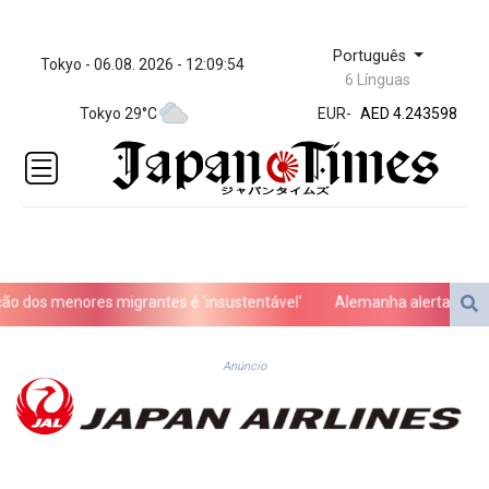
Português
Tokyo - 06.08. 2026 - 12:09:54
ZWL 372.073259
6 Línguas
AED 4.243598
Tokyo 29°C
EUR
-
AED 4.243598
AFN 76.
ALL 93.252722
AMD
423.077847
AOA
1060.756747
ARS
os menores migrantes é 'insustentável'
Alemanha alerta para ‘nova
1729.009179
AUD 1.63715
AWG 2.082804
Anúncio
AZN 1.965146
BAM 1.957373
BBD 2.326069
BDT 142.954868
BHD 0.435742