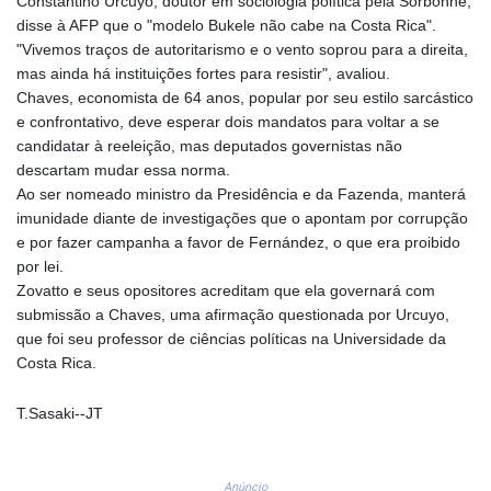
Constantino Urcuyo, doutor em sociologia política pela Sorbonne,
LYD 7.336566
disse à AFP que o "modelo Bukele não cabe na Costa Rica".
MAD 10.74989
"Vivemos traços de autoritarismo e o vento soprou para a direita,
MDL 20.056874
mas ainda há instituições fortes para resistir", avaliou.
MGA
Chaves, economista de 64 anos, popular por seu estilo sarcástico
4921.849865
e confrontativo, deve esperar dois mandatos para voltar a se
MKD 61.568318
candidatar à reeleição, mas deputados governistas não
MMK
descartam mudar essa norma.
2421.882171
Ao ser nomeado ministro da Presidência e da Fazenda, manterá
MNT
imunidade diante de investigações que o apontam por corrupção
4148.114639
e por fazer campanha a favor de Fernández, o que era proibido
MOP 9.32038
por lei.
MRU 46.367858
Zovatto e seus opositores acreditam que ela governará com
MUR 54.296451
submissão a Chaves, uma afirmação questionada por Urcuyo,
MVR 17.833845
que foi seu professor de ciências políticas na Universidade da
MWK
Costa Rica.
1999.984044
MXN 19.787625
T.Sasaki--JT
MYR 4.718133
MZN 73.706953
NAD 18.737893
Anúncio