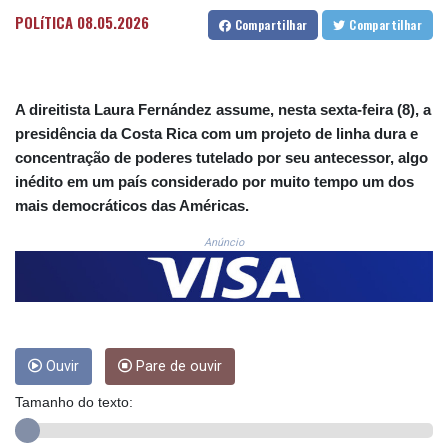
COP
POLíTICA
08.05.2026
3648.558379
Compartilhar
Compartilhar
CRC 524.321776
CUC 1.153523
CUP 30.568357
A direitista Laura Fernández assume, nesta sexta-feira (8), a
CVE 110.333668
CZK 24.263276
presidência da Costa Rica com um projeto de linha dura e
DJF 205.391597
concentração de poderes tutelado por seu antecessor, algo
DKK 7.475497
inédito em um país considerado por muito tempo um dos
DOP 67.329861
mais democráticos das Américas.
DZD 153.461287
EGP 57.417408
Anúncio
ERN 17.302844
ETB 186.159691
FJD 2.553842
FKP 0.857346
GBP 0.857708
Ouvir
Pare de ouvir
GEL 3.016476
GGP 0.857346
Tamanho do texto:
GHS 13.535365
GIP 0.857346