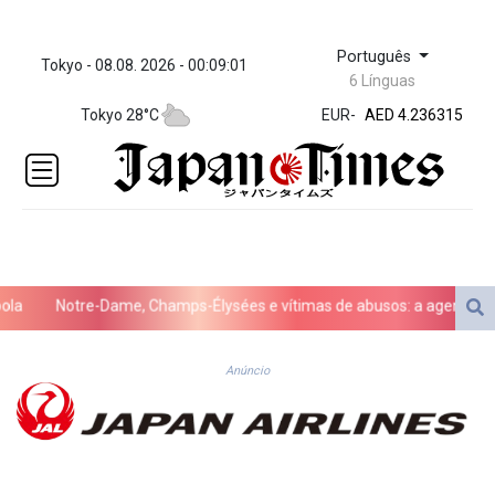
Português
Tokyo - 08.08. 2026 - 00:09:01
ZWL 371.433908
6 Línguas
AED 4.236315
Tokyo 28°C
EUR
-
AED 4.236315
AFN 75.
ALL 93.275221
AMD 422.35737
AOA
1058.934265
ARS
1729.981574
Notre-Dame, Champs-Élysées e vítimas de abusos: a agenda do pap
AUD 1.638434
AWG 2.076341
AZN 1.950687
Anúncio
BAM 1.956959
BBD 2.323075
BDT 142.778861
BHD 0.434948
BIF 3453.244413