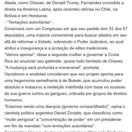
JMD 183.168441
Aliada, como Chaves, de Donald Trump, Fernández consolida a
JOD 0.817863
direita na América Latina, após recentes vitórias no Chile, na
JPY 182.641857
Bolívia e em Honduras.
KES 149.279328
- "Tentações autoritárias" -
KGS 100.875887
Governará com um Congresso em que seu partido tem 31 dos 57
KHR
deputados, uma maioria conveniente para buscar aliados em seu
4684.773512
afã de reformar o Estado, sobretudo o Poder Judiciário, ao qual
KMF 492.554315
atribui a insegurança e a proteção de elites tradicionais.
KRW 1633.35962
"Vamos apertar", disse a segunda mulher a governar a Costa
KWD 0.3563
Rica ao anunciar seu gabinete, quase todo herdado de Chaves.
KYD 0.961169
"A mudança será profunda e irreversível", promete.
KZT 540.560026
Opositores e analistas consideram que seu projeto aponta para
LAK
uma hegemonia semelhante à de Bukele, que acumulou poder
26041.078389
absoluto e instaurou a reeleição indefinida com base no sucesso
LBP
de sua guerra contra as gangues, criticada por grupos de direitos
103284.103894
humanos.
LKR 386.869037
"Estamos vendo uma diarquia (governo compartilhado)", opina o
LRD 208.186862
cientista político argentino Daniel Zovatto, que classificou como
LSL 18.737893
"muito perigosa" a "concentração de poder" em um presidente
LTL 3.406053
em fim de mandato "com tentações autoritárias".
LVL 0.697755