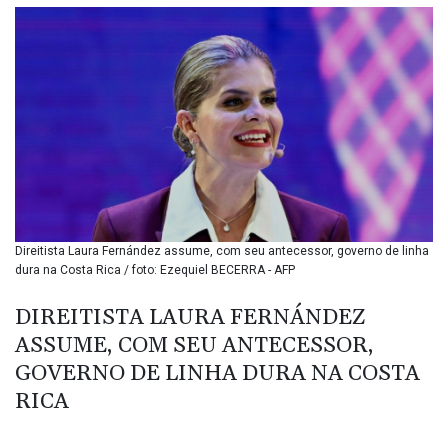
BMD 1.153523
BND 1.477975
BOB 13.708472
BRL 5.882279
BSD 1.153383
BTN 109.752598
BWP 15.568217
BYN 3.434433
BYR
22609.049164
BZD 2.319643
CAD 1.616126
Direitista Laura Fernández assume, com seu antecessor, governo de linha
dura na Costa Rica / foto: Ezequiel BECERRA - AFP
CDF
2606.961815
DIREITISTA LAURA FERNÁNDEZ
CHF 0.934567
CLF 0.026734
ASSUME, COM SEU ANTECESSOR,
CLP
GOVERNO DE LINHA DURA NA COSTA
1055.612189
RICA
CNY 7.785184
CNH 7.782807