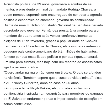
GMD 85.360325
A cientista política, de 39 anos, governará à sombra de seu
GNF
mentor, o presidente em final de mandato Rodrigo Chaves, a
10130.304785
quem nomeou superministro encarregado de controlar a agenda
GTQ 8.80021
política e econômica do chamado "governo da continuidade".
GYD 241.302858
Diante de uma multidão no Estádio Nacional de San José, feriado
HKD 9.049284
decretado pelo governo, Fernández prestará juramento para um
HNL 30.914302
mandato de quatro anos após vencer confortavelmente as
HRK 7.536546
eleições de 1º de fevereiro, graças à popularidade de Chaves.
HTG 150.809283
Ex-ministra da Presidência de Chaves, ela assume as rédeas do
HUF 364.573259
pequeno país centro-americano de 5,2 milhões de habitantes,
IDR
famoso por sua estabilidade política e por sua riqueza natural,
20594.998152
um ímã para turistas, mas hoje com um recorde de assassinatos
ILS 3.463666
ligados ao narcotráfico.
IMP 0.857346
"Quero andar na rua e não temer um tiroteio. O país se afundou
INR 109.83378
na violência. Também espero que o custo de vida diminua", disse
IQD 1510.89449
à AFP Nancy Gutiérrez, dona de casa de 50 anos.
IRR
Fã do presidente Nayib Bukele, ela promete concluir uma
1585920.982023
penitenciária inspirada na megaprisão para membros de gangues
ISK 142.572116
de El Salvador, endurecer penas e impor estados de exceção em
JEP 0.857346
zonas conflituosas.