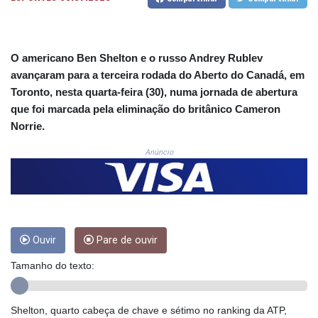
CNH 7.796152
COP
3650.105178
CRC 525.509359
O americano Ben Shelton e o russo Andrey Rublev
CUC 1.156136
avançaram para a terceira rodada do Aberto do Canadá, em
CUP 30.637594
Toronto, nesta quarta-feira (30), numa jornada de abertura
CVE 110.646682
que foi marcada pela eliminação do britânico Cameron
CZK 24.258158
DJF 205.46888
Norrie.
DKK 7.477932
Anúncio
DOP 67.345355
DZD 153.688625
EGP 57.293288
ERN 17.342035
ETB 184.982115
FJD 2.553384
Ouvir
Pare de ouvir
FKP 0.859288
GBP 0.856968
Tamanho do texto:
GEL 3.017966
GGP 0.859288
Shelton, quarto cabeça de chave e sétimo no ranking da ATP,
GHS 13.596606