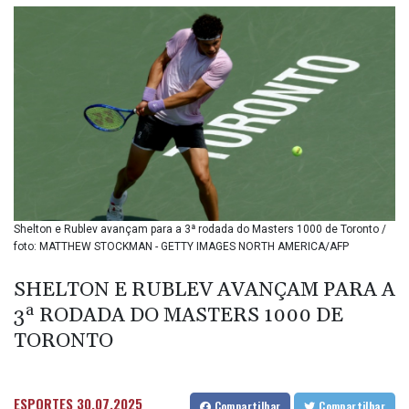
BIF 3453.955207
BMD 1.156136
BND 1.481323
BOB 13.739522
BRL 5.876989
BSD 1.155995
BTN 110.001186
BWP 15.603479
BYN 3.442212
BYR
22660.258427
BZD 2.324897
Shelton e Rublev avançam para a 3ª rodada do Masters 1000 de Toronto /
foto: MATTHEW STOCKMAN - GETTY IMAGES NORTH AMERICA/AFP
CAD 1.613446
CDF
SHELTON E RUBLEV AVANÇAM PARA A
2615.761404
CHF 0.934181
3ª RODADA DO MASTERS 1000 DE
CLF 0.026749
TORONTO
CLP
1056.199727
CNY 7.801146
ESPORTES
30.07.2025
Compartilhar
Compartilhar