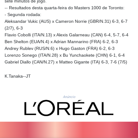
sete minutos de jogo.
ISK 142.598215
-- Resultados desta quarta-feira do Masters 1000 de Toronto:
JEP 0.859288
- Segunda rodada:
JMD 183.583315
Aleksandar Vukic (AUS) x Cameron Norrie (GBR/N.31) 6-3, 6-7
JOD 0.819746
(2/7), 6-3
JPY 182.445186
Flavio Cobolli (ITA/N.13) x Alexis Galarneau (CAN) 6-4, 5-7, 6-4
KES 148.887592
Ben Shelton (EUA/N.4) x Adrian Mannarino (FRA) 6-2, 6-3
KGS 101.104505
Andrey Rublev (RUS/N.6) x Hugo Gaston (FRA) 6-2, 6-3
KHR
Lorenzo Sonego (ITA/N.28) x Bu Yunchaokete (CHN) 6-1, 6-4
4685.244046
Gabriel Diallo (CAN/N.27) x Matteo Gigante (ITA) 6-3, 7-6 (7/5)
KMF 492.514185
KRW
K.Tanaka--JT
1627.712241
KWD 0.356853
KYD 0.963346
KZT 541.784389
Anúncio
LAK
26108.437325
LBP
103531.946431
LKR 387.745291
LRD 209.896866