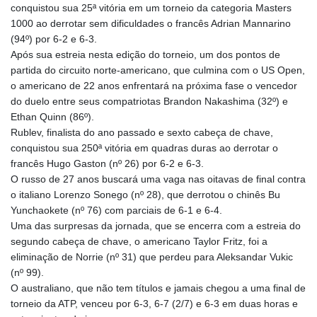
conquistou sua 25ª vitória em um torneio da categoria Masters
GIP 0.859288
1000 ao derrotar sem dificuldades o francês Adrian Mannarino
GMD 84.980421
(94º) por 6-2 e 6-3.
GNF
Após sua estreia nesta edição do torneio, um dos pontos de
10145.090599
partida do circuito norte-americano, que culmina com o US Open,
GTQ 8.820142
o americano de 22 anos enfrentará na próxima fase o vencedor
GYD 241.849406
do duelo entre seus compatriotas Brandon Nakashima (32º) e
HKD 9.067746
Ethan Quinn (86º).
HNL 31.077375
Rublev, finalista do ano passado e sexto cabeça de chave,
HRK 7.536622
conquistou sua 250ª vitória em quadras duras ao derrotar o
HTG 151.150865
francês Hugo Gaston (nº 26) por 6-2 e 6-3.
HUF 363.096405
O russo de 27 anos buscará uma vaga nas oitavas de final contra
IDR
o italiano Lorenzo Sonego (nº 28), que derrotou o chinês Bu
20580.370421
Yunchaokete (nº 76) com parciais de 6-1 e 6-4.
ILS 3.468234
Uma das surpresas da jornada, que se encerra com a estreia do
IMP 0.859288
segundo cabeça de chave, o americano Taylor Fritz, foi a
INR 109.992259
eliminação de Norrie (nº 31) que perdeu para Aleksandar Vukic
IQD
(nº 99).
1515.115748
O australiano, que não tem títulos e jamais chegou a uma final de
IRR
torneio da ATP, venceu por 6-3, 6-7 (2/7) e 6-3 em duas horas e
1590322.371805