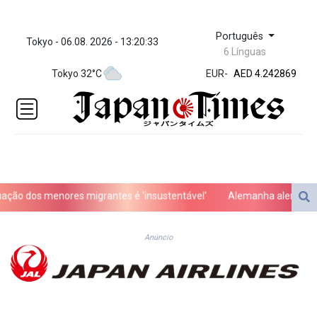
Português
Tokyo - 06.08. 2026 - 13:20:33
ZWL 372.008603
6 Línguas
AED 4.242869
Tokyo 32°C
EUR
-
AED 4.242869
AFN 76.
ALL 93.247528
AMD
421.964016
AOA
1060.572233
ARS
ão dos menores migrantes é 'insustentável'
Alemanha alerta para ‘
1728.626236
AUD 1.637747
AWG 2.082442
Anúncio
AZN 1.95442
BAM 1.95517
BBD 2.323451
BDT 142.793982
BHD 0.43505