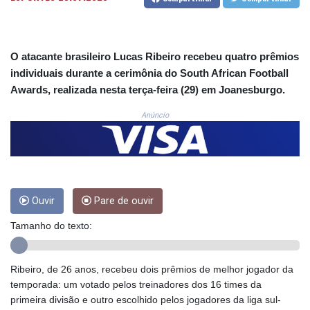
CNH 7.795213
COP
3676.986215
CRC 523.120097
O atacante brasileiro Lucas Ribeiro recebeu quatro prêmios
CUC 1.155308
individuais durante a cerimônia do South African Football
CUP 30.615654
Awards, realizada nesta terça-feira (29) em Joanesburgo.
CVE 110.229477
CZK 24.187288
Anúncio
DJF 205.419355
DKK 7.475378
DOP 67.276572
DZD 153.581966
EGP 57.556847
ERN 17.329615
Ouvir
Pare de ouvir
ETB 186.190862
Tamanho do texto:
FJD 2.553806
FKP 0.858651
GBP 0.857925
Ribeiro, de 26 anos, recebeu dois prêmios de melhor jogador da
GEL 3.021126
temporada: um votado pelos treinadores dos 16 times da
GGP 0.858651
primeira divisão e outro escolhido pelos jogadores da liga sul-
GHS 13.525641