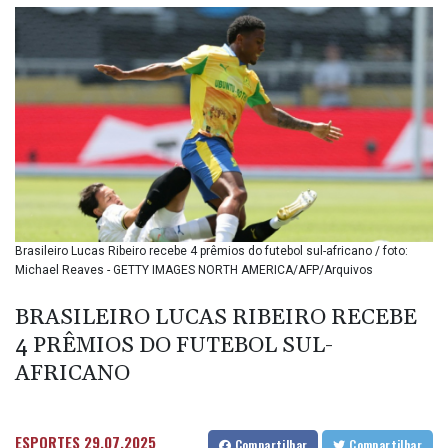
BIF 3442.245991
BMD 1.155308
BND 1.479204
BOB 14.010485
BRL 5.937698
BSD 1.153603
BTN 109.671657
BWP 15.643552
BYN 3.4119
BYR
22644.030618
BZD 2.320142
Brasileiro Lucas Ribeiro recebe 4 prêmios do futebol sul-africano / foto:
Michael Reaves - GETTY IMAGES NORTH AMERICA/AFP/Arquivos
CAD 1.618476
CDF
BRASILEIRO LUCAS RIBEIRO RECEBE
2612.150446
CHF 0.931709
4 PRÊMIOS DO FUTEBOL SUL-
CLF 0.026743
AFRICANO
CLP
1055.974029
CNY 7.798053
ESPORTES
29.07.2025
Compartilhar
Compartilhar