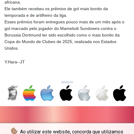
africana.
GIP 0.858651
Ele também recebeu os prêmios de gol mais bonito da
GMD 84.914239
temporada e de artilheiro da liga.
GNF
Esses prêmios foram entregues pouco mais de um mês após o
10132.383874
gol marcado pelo jogador do Mamelodi Sundowns contra o
GTQ 8.799164
Borussia Dortmund ter sido escolhido como o mais bonito da
GYD 241.32223
Copa do Mundo de Clubes de 2025, realizada nos Estados
HKD 9.061864
Unidos.
HNL 30.919233
HRK 7.533413
Y.Hara--JT
HTG 150.826824
HUF 362.202869
IDR
Anúncio
20696.181862
ILS 3.470255
IMP 0.858651
INR 109.822567
IQD
1511.219527
IRR
1588317.004451
Ao utilizar este website, concorda que utilizamos