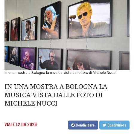
BND 1.477175
BOB 13.933413
BRL 5.903372
BSD 1.151975
BTN 109.6322
BWP 15.580254
BYN 3.410707
BYR
22584.277216
BZD 2.316825
CAD 1.614833
In una mostra a Bologna la musica vista dalle foto di Michele Nucci
CDF
2604.104891
IN UNA MOSTRA A BOLOGNA LA
CHF 0.93644
CLF 0.026727
MUSICA VISTA DALLE FOTO DI
CLP
MICHELE NUCCI
1055.331441
CNY 7.776654
CNH 7.777391
VIALE
12.06.2026
Condividere
Condividere
COP 3641.26532
CRC 524.003635