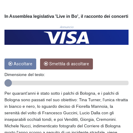
CUC 1.152259
CUP 30.534865
In Assemblea legislativa 'Live in Bo', il racconto dei concerti
CVE 110.789694
CZK 24.243646
Annuncio
DJF 204.779294
DKK 7.474936
DOP 67.163917
DZD 153.33232
EGP 57.257824
Ascoltare
Smettila di ascoltare
ERN 17.283886
ETB 185.933939
Dimensione del testo:
FJD 2.552144
FKP 0.85592
GBP 0.856301
Per quarant'anni è stato sotto i palchi di Bologna, e i palchi di
GEL 3.013175
Bologna sono passati nel suo obiettivo: Tina Turner, l'unica ritratta
GGP 0.85592
in bianco e nero, lo sguardo deciso di Fiorella Mannoia, la
GHS 13.521816
serenità del volto di Francesco Guccini, Lucio Dalla con gli
GIP 0.85592
inseparabili occhiali tondi, e poi Venditti, Giorgia, Cremonini.
GMD 85.266887
Michele Nucci, indimenticato fotografo del Corriere di Bologna
GNF
morto l'anno scorso a seguito di un incidente stradale, viene