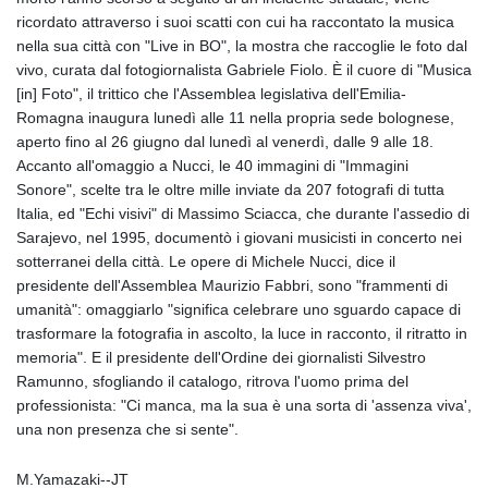
10116.834102
ricordato attraverso i suoi scatti con cui ha raccontato la musica
GTQ 8.789821
nella sua città con "Live in BO", la mostra che raccoglie le foto dal
GYD 241.004293
vivo, curata dal fotogiornalista Gabriele Fiolo. È il cuore di "Musica
HKD 9.038838
[in] Foto", il trittico che l'Assemblea legislativa dell'Emilia-
HNL 30.876033
Romagna inaugura lunedì alle 11 nella propria sede bolognese,
HRK 7.53416
aperto fino al 26 giugno dal lunedì al venerdì, dalle 9 alle 18.
HTG 150.622097
Accanto all'omaggio a Nucci, le 40 immagini di "Immagini
HUF 365.116225
Sonore", scelte tra le oltre mille inviate da 207 fotografi di tutta
IDR
Italia, ed "Echi visivi" di Massimo Sciacca, che durante l'assedio di
20639.263954
Sarajevo, nel 1995, documentò i giovani musicisti in concerto nei
ILS 3.465652
sotterranei della città. Le opere di Michele Nucci, dice il
IMP 0.85592
presidente dell'Assemblea Maurizio Fabbri, sono "frammenti di
INR 109.826937
umanità": omaggiarlo "significa celebrare uno sguardo capace di
IQD
trasformare la fotografia in ascolto, la luce in racconto, il ritratto in
1510.035474
memoria". E il presidente dell'Ordine dei giornalisti Silvestro
IRR
Ramunno, sfogliando il catalogo, ritrova l'uomo prima del
1584183.343658
professionista: "Ci manca, ma la sua è una sorta di 'assenza viva',
ISK 142.412461
una non presenza che si sente".
JEP 0.85592
JMD 182.603882
M.Yamazaki--JT