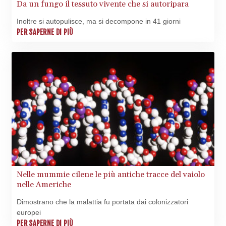
Da un fungo il tessuto vivente che si autoripara
Inoltre si autopulisce, ma si decompone in 41 giorni
PER SAPERNE DI PIÙ
Nelle mummie cilene le più antiche tracce del vaiolo
nelle Americhe
Dimostrano che la malattia fu portata dai colonizzatori
europei
PER SAPERNE DI PIÙ