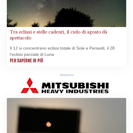
THB 38.159872
TJS 10.643495
TMT 4.041992
TND 3.383582
TRY 54.964638
Tra eclissi e stelle cadenti, il cielo di agosto dà
TTD 7.82126
spettacolo
TWD 37.289687
Il 12 si concentrano eclissi totale di Sole e Perseidi, il 28
TZS
l'eclissi parziale di Luna
3055.166026
PER SAPERNE DI PIÙ
UAH 51.602087
UGX
4300.926733
Annuncio
USD 1.154855
UYU 46.366868
UZS
13708.204675
VES 871.004473
VND
30288.376519
VUV 137.825311