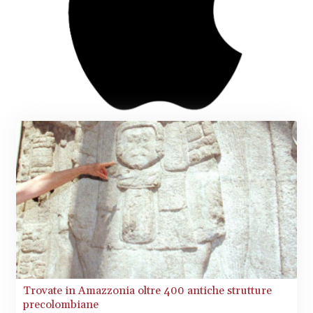
JOD 0.818791
JPY 182.181232
KES 149.439303
KGS 100.991685
KHR
4673.518854
KMF 493.12343
KRW
1638.640772
KWD 0.357023
KYD 0.961017
KZT 541.135669
LAK
26067.486096
LBP
103263.512096
LKR 386.906578
LRD 208.141271
LSL 18.917964
Trovate in Amazzonia oltre 400 antiche strutture
LTL 3.409986
precolombiane
LVL 0.69856