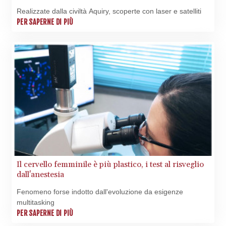
LYD 7.339597
Realizzate dalla civiltà Aquiry, scoperte con laser e satelliti
MAD 10.74762
PER SAPERNE DI PIÙ
MDL 20.03577
MGA
4908.365176
MKD 61.481068
MMK
2424.552772
MNT
4152.673297
MOP 9.316283
MRU 46.240358
MUR 54.209096
MVR 17.842347
Il cervello femminile è più plastico, i test al risveglio
MWK
dall'anestesia
1999.510632
MXN 19.917775
Fenomeno forse indotto dall'evoluzione da esigenze
MYR 4.721853
multitasking
MZN 73.807157
PER SAPERNE DI PIÙ
NAD 18.917964