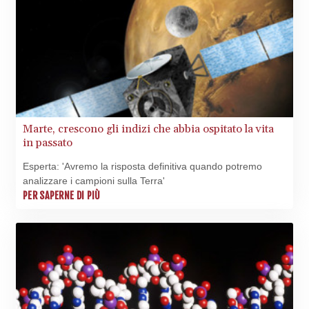
SAR 4.333626
SBD 9.317771
SCR 16.99798
SDG 693.483603
SEK 10.953417
SGD 1.479663
SLE 28.408276
SOS 659.009126
SRD 43.501064
Marte, crescono gli indizi che abbia ospitato la vita
STD
in passato
23903.162464
Esperta: 'Avremo la risposta definitiva quando potremo
STN 24.481764
analizzare i campioni sulla Terra'
SVC 10.089834
PER SAPERNE DI PIÙ
SZL 18.902002
THB 38.159872
TJS 10.643495
TMT 4.041992
TND 3.383582
TRY 54.964638
TTD 7.82126
TWD 37.289687