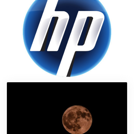
GBP 0.857774
GEL 3.019946
GGP 0.857848
GHS 13.520339
GIP 0.857848
GMD 84.878181
GNF
10128.411837
GTQ 8.795715
GYD 241.227629
HKD 9.058306
HNL 30.907112
HRK 7.534038
HTG 150.767698
HUF 362.223087
IDR
20682.294394
ILS 3.477385
IMP 0.857848
INR 109.932764
IQD