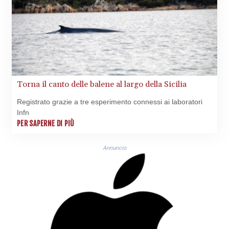
10128.411837
GTQ 8.795715
GYD 241.227629
HKD 9.058306
HNL 30.907112
HRK 7.534038
HTG 150.767698
Torna il canto delle balene al largo della Sicilia
HUF 362.223087
IDR
Registrato grazie a tre esperimento connessi ai laboratori
20682.294394
Infn
ILS 3.477385
PER SAPERNE DI PIÙ
IMP 0.857848
INR 109.932764
Annuncio
IQD
1510.627108
IRR
1587694.361999
ISK 141.792902
JEP 0.857848
JMD 183.243508