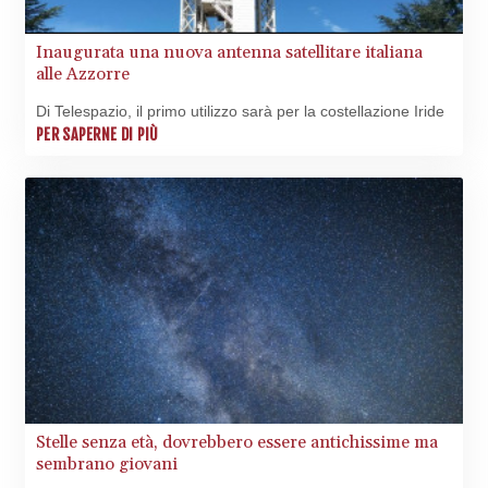
XOF 655.474435
XPF 119.331742
Inaugurata una nuova antenna satellitare italiana
YER 273.556256
alle Azzorre
ZAR 18.867557
ZMK
Di Telespazio, il primo utilizzo sarà per la costellazione Iride
10395.078432
PER SAPERNE DI PIÙ
ZMW 22.01327
ZWL 371.86277
AED 4.241201
AED 4.241201
AFN 76.219915
ALL 93.210974
AMD 421.7986
AOA
1060.156793
ARS
1727.958172
AUD 1.63908
AWG 2.081626
Stelle senza età, dovrebbero essere antichissime ma
sembrano giovani
AZN 1.959559
BAM 1.954403