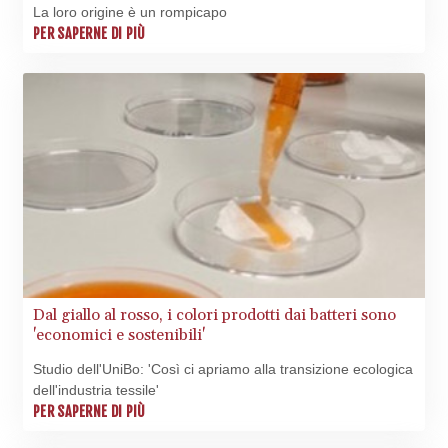
La loro origine è un rompicapo
BBD 2.32254
PER SAPERNE DI PIÙ
BDT 142.738005
BHD 0.43488
BIF 3440.896583
BMD 1.154855
BND 1.478624
BOB 14.004993
BRL 5.916207
BSD 1.153151
BTN 109.628664
BWP 15.63742
BYN 3.410563
BYR
22635.15384
Dal giallo al rosso, i colori prodotti dai batteri sono
BZD 2.319233
'economici e sostenibili'
CAD 1.618125
Studio dell'UniBo: 'Così ci apriamo alla transizione ecologica
CDF
dell'industria tessile'
2611.126427
PER SAPERNE DI PIÙ
CHF 0.932311
CLF 0.026733