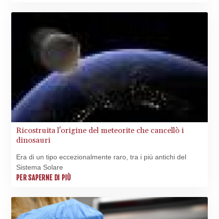
MVR 17.842347
MWK
1999.510632
MXN 19.917775
MYR 4.721853
MZN 73.807157
NAD 18.917964
NGN
1572.381111
NIO 42.438205
NOK 11.00856
NPR 175.401109
Ricostruita l'origine del meteorite che cancellò i
NZD 1.964222
dinosauri
OMR 0.444037
PAB 1.153176
Era di un tipo eccezionalmente raro, tra i più antichi del
PEN 3.903611
Sistema Solare
PGK 5.170149
PER SAPERNE DI PIÙ
PHP 70.148769
PKR 320.189388
PLN 4.30117
PYG 6876.93715