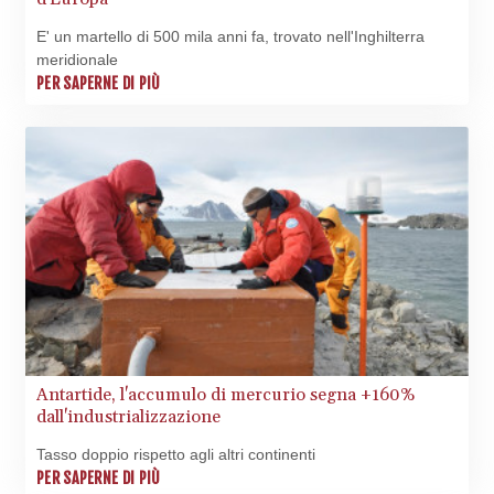
LBP
103263.512096
E' un martello di 500 mila anni fa, trovato nell'Inghilterra
LKR 386.906578
meridionale
PER SAPERNE DI PIÙ
LRD 208.141271
LSL 18.917964
LTL 3.409986
LVL 0.69856
LYD 7.339597
MAD 10.74762
MDL 20.03577
MGA
4908.365176
MKD 61.481068
MMK
2424.552772
MNT
Antartide, l'accumulo di mercurio segna +160%
4152.673297
dall'industrializzazione
MOP 9.316283
MRU 46.240358
Tasso doppio rispetto agli altri continenti
MUR 54.209096
PER SAPERNE DI PIÙ