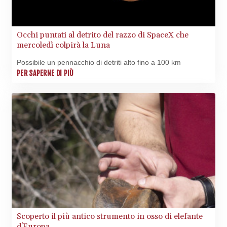
1510.627108
IRR
1587694.361999
Occhi puntati al detrito del razzo di SpaceX che
ISK 141.792902
mercoledì colpirà la Luna
JEP 0.857848
Possibile un pennacchio di detriti alto fino a 100 km
JMD 183.243508
PER SAPERNE DI PIÙ
JOD 0.818791
JPY 182.181232
KES 149.439303
KGS 100.991685
KHR
4673.518854
KMF 493.12343
KRW
1638.640772
KWD 0.357023
KYD 0.961017
KZT 541.135669
LAK
Scoperto il più antico strumento in osso di elefante
26067.486096
d'Europa