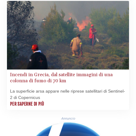
CLP
1055.559908
CNY 7.795147
CNH 7.793913
COP
3675.544784
CRC 522.915026
CUC 1.154855
CUP 30.603652
CVE 110.186265
CZK 24.201154
Incendi in Grecia, dal satellite immagini di una
DJF 205.338828
colonna di fumo di 70 km
DKK 7.47541
DOP 67.250199
La superficie arsa appare nelle riprese satellitari di Sentinel-
DZD 153.530983
2 di Copernicus
EGP 57.54318
PER SAPERNE DI PIÙ
ERN 17.322822
ETB 186.117873
Annuncio
FJD 2.553963
FKP 0.857848