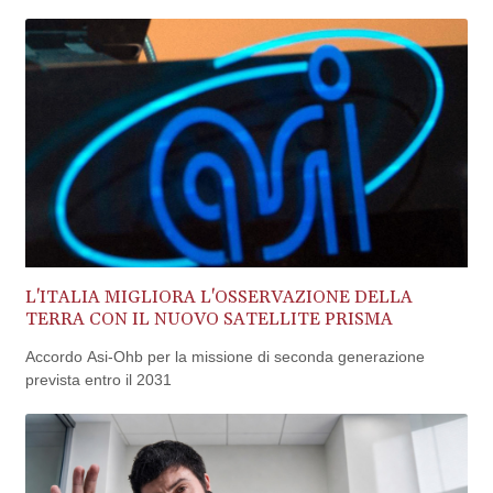
BOB 14.004993
BRL 5.916207
BSD 1.153151
BTN 109.628664
BWP 15.63742
BYN 3.410563
BYR
22635.15384
BZD 2.319233
CAD 1.618125
CDF
2611.126427
L'ITALIA MIGLIORA L'OSSERVAZIONE DELLA
CHF 0.932311
TERRA CON IL NUOVO SATELLITE PRISMA
CLF 0.026733
CLP
Accordo Asi-Ohb per la missione di seconda generazione
1055.559908
prevista entro il 2031
CNY 7.795147
CNH 7.793913
COP
3675.544784
CRC 522.915026