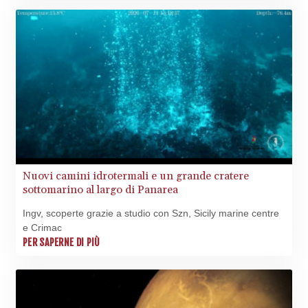
NGN
1572.381111
NIO 42.438205
NOK 11.00856
NPR 175.401109
NZD 1.964222
OMR 0.444037
PAB 1.153176
PEN 3.903611
PGK 5.170149
PHP 70.148769
PKR 320.189388
Nuovi camini idrotermali e un grande cratere
PLN 4.30117
sottomarino al largo di Panarea
PYG 6876.93715
Ingv, scoperte grazie a studio con Szn, Sicily marine centre
QAR 4.215887
e Crimac
RON 5.244777
PER SAPERNE DI PIÙ
RSD 117.358631
RUB 93.515578
RWF
1693.938243