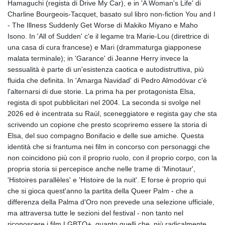
JMD 182.616705
Hamaguchi (regista di Drive My Car), e in 'A Woman's Life' di
JOD 0.817025
Charline Bourgeois-Tacquet, basato sul libro non-fiction You and I
JPY 182.571559
- The Illness Suddenly Get Worse di Makiko Miyano e Maho
KES 149.066921
Isono. In 'All of Sudden' c'e il legame tra Marie-Lou (direttrice di
KGS 100.772506
una casa di cura francese) e Mari (drammaturga giapponese
KHR
malata terminale); in 'Garance' di Jeanne Herry invece la
4671.006893
sessualità è parte di un'esistenza caotica e autodistruttiva, più
KMF 492.049525
fluida che definita. In 'Amarga Navidad' di Pedro Almodóvar c'è
KRW
l'alternarsi di due storie. La prima ha per protagonista Elsa,
1640.978088
regista di spot pubblicitari nel 2004. La seconda si svolge nel
KWD 0.356833
2026 ed è incentrata su Raúl, sceneggiatore e regista gay che sta
KYD 0.960096
scrivendo un copione che presto scopriremo essere la storia di
KZT 539.86659
Elsa, del suo compagno Bonifacio e delle sue amiche. Questa
LAK
identità che si frantuma nei film in concorso con personaggi che
26045.837925
non coincidono più con il proprio ruolo, con il proprio corpo, con la
LBP
propria storia si percepisce anche nelle trame di 'Minotaur',
103192.042878
'Histoires parallèles' e 'Histoire de la nuit'. E forse è proprio qui
LKR 386.984902
che si gioca quest'anno la partita della Queer Palm - che a
LRD 209.293797
differenza della Palma d'Oro non prevede una selezione ufficiale,
LSL 18.829049
ma attraversa tutte le sezioni del festival - non tanto nel
LTL 3.402561
riconoscere i film LGBTQ+, quanto quelli che, più radicalmente,