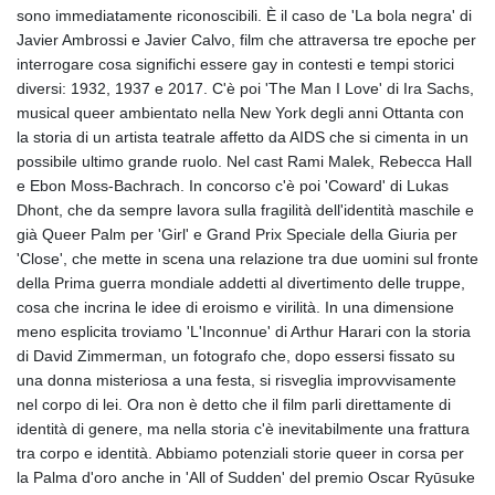
GNF
sono immediatamente riconoscibili. È il caso de 'La bola negra' di
10117.544985
Javier Ambrossi e Javier Calvo, film che attraversa tre epoche per
GTQ 8.790438
interrogare cosa significhi essere gay in contesti e tempi storici
GYD 241.021217
diversi: 1932, 1937 e 2017. C'è poi 'The Man I Love' di Ira Sachs,
HKD 9.039583
musical queer ambientato nella New York degli anni Ottanta con
HNL 30.878201
la storia di un artista teatrale affetto da AIDS che si cimenta in un
HRK 7.534341
possibile ultimo grande ruolo. Nel cast Rami Malek, Rebecca Hall
HTG 150.632674
e Ebon Moss-Bachrach. In concorso c'è poi 'Coward' di Lukas
HUF 365.29112
Dhont, che da sempre lavora sulla fragilità dell'identità maschile e
IDR
già Queer Palm per 'Girl' e Grand Prix Speciale della Giuria per
20648.779673
'Close', che mette in scena una relazione tra due uomini sul fronte
ILS 3.465894
della Prima guerra mondiale addetti al divertimento delle truppe,
IMP 0.85598
cosa che incrina le idee di eroismo e virilità. In una dimensione
INR 109.832114
meno esplicita troviamo 'L'Inconnue' di Arthur Harari con la storia
IQD
di David Zimmerman, un fotografo che, dopo essersi fissato su
1510.141512
una donna misteriosa a una festa, si risveglia improvvisamente
IRR
nel corpo di lei. Ora non è detto che il film parli direttamente di
1584294.588378
identità di genere, ma nella storia c'è inevitabilmente una frattura
ISK 142.406399
tra corpo e identità. Abbiamo potenziali storie queer in corsa per
JEP 0.85598
la Palma d'oro anche in 'All of Sudden' del premio Oscar Ryūsuke