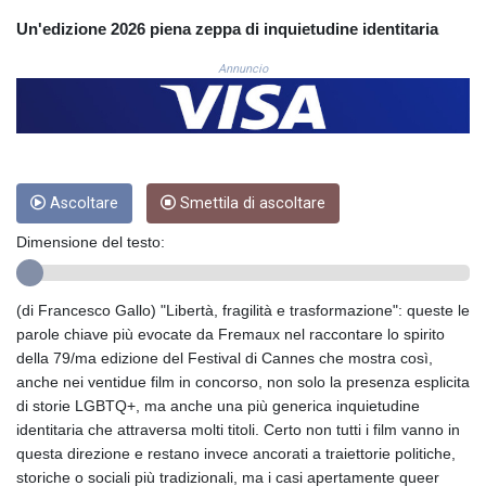
CRC 524.040432
Un'edizione 2026 piena zeppa di inquietudine identitaria
CUC 1.15234
CUP 30.537009
Annuncio
CVE 110.797088
CZK 24.246042
DJF 204.79359
DKK 7.476071
DOP 67.179284
Ascoltare
Smettila di ascoltare
DZD 153.12335
EGP 57.264041
Dimensione del testo:
ERN 17.285099
ETB 185.946995
FJD 2.551799
(di Francesco Gallo) "Libertà, fragilità e trasformazione": queste le
FKP 0.85598
parole chiave più evocate da Fremaux nel raccontare lo spirito
GBP 0.856476
della 79/ma edizione del Festival di Cannes che mostra così,
GEL 3.013365
anche nei ventidue film in concorso, non solo la presenza esplicita
GGP 0.85598
di storie LGBTQ+, ma anche una più generica inquietudine
GHS 13.522718
identitaria che attraversa molti titoli. Certo non tutti i film vanno in
GIP 0.85598
questa direzione e restano invece ancorati a traiettorie politiche,
GMD 85.273513
storiche o sociali più tradizionali, ma i casi apertamente queer