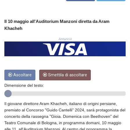
COP
3641.324061
CRC 524.099988
Il 10 maggio all'Auditorium Manzoni diretta da Aram
CUC 1.152471
Khacheh
CUP 30.540479
CVE 110.809379
Annuncio
CZK 24.24407
DJF 204.817306
DKK 7.476217
DOP 67.193733
DZD 153.365094
EGP 57.264782
Ascoltare
Smettila di ascoltare
ERN 17.287064
Dimensione del testo:
ETB 185.968128
FJD 2.552089
FKP 0.856077
Il giovane direttore Aram Khacheh, italiano di origini persiane,
GBP 0.85641
premiato al Concorso "Guido Cantelli" 2024, sarà protagonista del
GEL 3.013725
concerto della rassegna "Gioia. Domenica con Beethoven" del
GGP 0.856077
Teatro Comunale di Bologna, in programma domani, 10 maggio
GHS 13.524239
alle 11, all'Auditorium Manzoni. Al centro del programma la