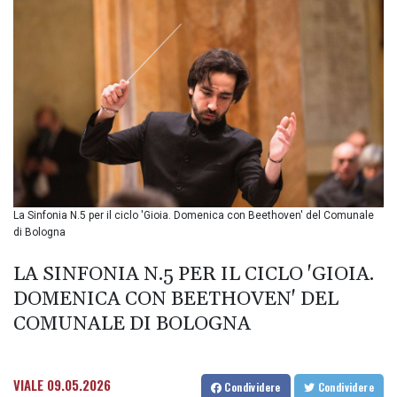
BMD 1.152471
BND 1.477446
BOB 13.935975
BRL 5.897421
BSD 1.152186
BTN 109.652359
BWP 15.583119
BYN 3.411334
BYR
22588.429982
BZD 2.317251
La Sinfonia N.5 per il ciclo 'Gioia. Domenica con Beethoven' del Comunale
CAD 1.615251
di Bologna
CDF
LA SINFONIA N.5 PER IL CICLO 'GIOIA.
2604.584378
CHF 0.936272
DOMENICA CON BEETHOVEN' DEL
CLF 0.026727
COMUNALE DI BOLOGNA
CLP
1055.271199
CNY 7.778084
VIALE
09.05.2026
Condividere
Condividere
CNH 7.777151