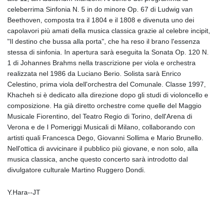
GIP 0.856077
celeberrima Sinfonia N. 5 in do minore Op. 67 di Ludwig van
GMD 85.282572
Beethoven, composta tra il 1804 e il 1808 e divenuta uno dei
GNF
capolavori più amati della musica classica grazie al celebre incipit,
10118.69464
"Il destino che bussa alla porta", che ha reso il brano l'essenza
GTQ 8.791437
stessa di sinfonia. In apertura sarà eseguita la Sonata Op. 120 N.
GYD 241.048608
1 di Johannes Brahms nella trascrizione per viola e orchestra
HKD 9.04099
realizzata nel 1986 da Luciano Berio. Solista sarà Enrico
HNL 30.88171
Celestino, prima viola dell'orchestra del Comunale. Classe 1997,
HRK 7.536585
Khacheh si è dedicato alla direzione dopo gli studi di violoncello e
HTG 150.649793
composizione. Ha già diretto orchestre come quelle del Maggio
HUF 364.625083
Musicale Fiorentino, del Teatro Regio di Torino, dell'Arena di
IDR
Verona e de I Pomeriggi Musicali di Milano, collaborando con
20648.821428
artisti quali Francesca Dego, Giovanni Sollima e Mario Brunello.
ILS 3.46629
Nell'ottica di avvicinare il pubblico più giovane, e non solo, alla
IMP 0.856077
musica classica, anche questo concerto sarà introdotto dal
INR 109.809273
divulgatore culturale Martino Ruggero Dondi.
IQD
1509.393123
Y.Hara--JT
IRR
1584474.640687
ISK 142.41109