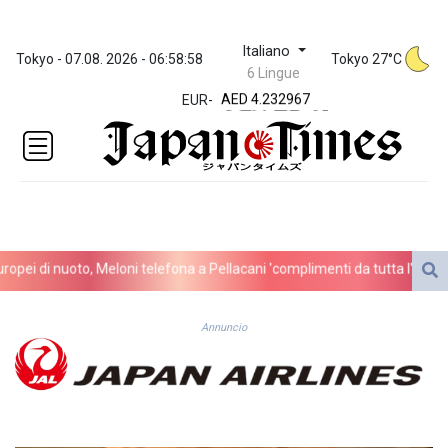
ZWL 371.095165
Italiano
Tokyo - 07.08. 2026 - 06:58:58
Tokyo 27°C
AED 4.232967
6 Lingue
AED 4.232967
EUR
-
AFN 75.479359
ALL 93.095382
AMD
422.092766
AOA
1057.968242
ARS
ei di nuoto, Meloni telefona a Pellacani 'complimenti da tutta l'Italia'
1728.428661
AUD 1.638336
AWG 2.074448
Annuncio
AZN 1.961602
BAM 1.952566
BBD 2.320646
BDT 142.623742
BHD 0.434608
BIF 3445.888043