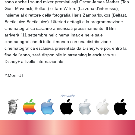
sono anche i sound mixer premiati agli Oscar James Mather (Top
LSL 18.648909
Gun: Maverick, Belfast) e Tarn Willers (La zona d'interesse),
LTL 3.413768
insieme al direttore della fotografia Haris Zambarloukos (Belfast,
LVL 0.699335
Beetlejuice Beetlejuice). Ulteriori dettagli e la programmazione
LYD 7.358849
cinematografica saranno annunciati prossimamente. Il film
MAD 10.757887
arriverà l'11 settembre nei cinema Imax e nelle sale
MDL 20.102303
cinematografiche di tutto il mondo con una distribuzione
MGA
cinematografica esclusiva presentata da Disney+, e poi, entro la
4982.944983
fine dell'anno, sarà disponibile in streaming in esclusiva su
MKD 61.70777
Disney+ a livello internazionale.
MMK
2427.367709
Y.Mori--JT
MNT
4157.510076
MOP 9.34149
Annuncio
MRU 46.349915
MUR 54.396619
MVR 17.862733
MWK
2008.207995
MXN 19.811776