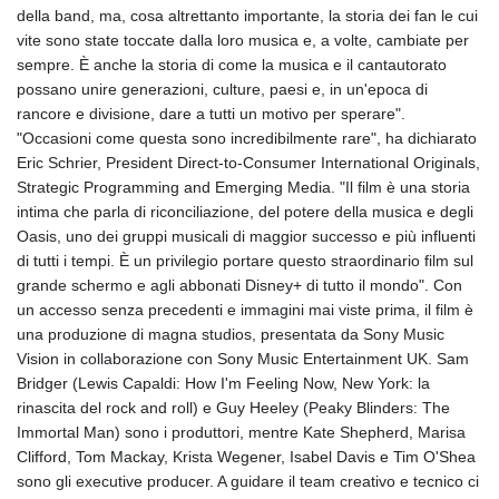
ISK 142.598215
della band, ma, cosa altrettanto importante, la storia dei fan le cui
JEP 0.859288
vite sono state toccate dalla loro musica e, a volte, cambiate per
JMD 183.583315
sempre. È anche la storia di come la musica e il cantautorato
JOD 0.819746
possano unire generazioni, culture, paesi e, in un'epoca di
JPY 182.445186
rancore e divisione, dare a tutti un motivo per sperare".
KES 148.887592
"Occasioni come questa sono incredibilmente rare", ha dichiarato
KGS 101.104505
Eric Schrier, President Direct-to-Consumer International Originals,
KHR
Strategic Programming and Emerging Media. "Il film è una storia
4685.244046
intima che parla di riconciliazione, del potere della musica e degli
KMF 492.514185
Oasis, uno dei gruppi musicali di maggior successo e più influenti
KRW
di tutti i tempi. È un privilegio portare questo straordinario film sul
1627.712241
grande schermo e agli abbonati Disney+ di tutto il mondo". Con
KWD 0.356853
un accesso senza precedenti e immagini mai viste prima, il film è
KYD 0.963346
una produzione di magna studios, presentata da Sony Music
KZT 541.784389
Vision in collaborazione con Sony Music Entertainment UK. Sam
LAK
Bridger (Lewis Capaldi: How I'm Feeling Now, New York: la
26108.437325
rinascita del rock and roll) e Guy Heeley (Peaky Blinders: The
LBP
Immortal Man) sono i produttori, mentre Kate Shepherd, Marisa
103531.946431
Clifford, Tom Mackay, Krista Wegener, Isabel Davis e Tim O'Shea
LKR 387.745291
sono gli executive producer. A guidare il team creativo e tecnico ci
LRD 209.896866