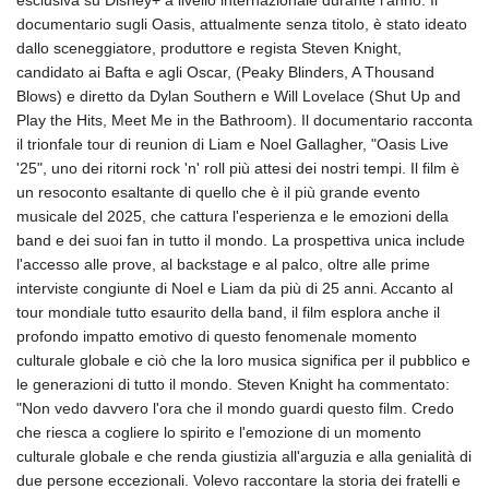
esclusiva su Disney+ a livello internazionale durante l'anno. Il
GIP 0.859288
documentario sugli Oasis, attualmente senza titolo, è stato ideato
GMD 84.980421
dallo sceneggiatore, produttore e regista Steven Knight,
GNF
candidato ai Bafta e agli Oscar, (Peaky Blinders, A Thousand
10145.090599
Blows) e diretto da Dylan Southern e Will Lovelace (Shut Up and
GTQ 8.820142
Play the Hits, Meet Me in the Bathroom). Il documentario racconta
GYD 241.849406
il trionfale tour di reunion di Liam e Noel Gallagher, "Oasis Live
HKD 9.067746
'25", uno dei ritorni rock 'n' roll più attesi dei nostri tempi. Il film è
HNL 31.077375
un resoconto esaltante di quello che è il più grande evento
HRK 7.536622
musicale del 2025, che cattura l'esperienza e le emozioni della
HTG 151.150865
band e dei suoi fan in tutto il mondo. La prospettiva unica include
HUF 363.096405
l'accesso alle prove, al backstage e al palco, oltre alle prime
IDR
interviste congiunte di Noel e Liam da più di 25 anni. Accanto al
20580.370421
tour mondiale tutto esaurito della band, il film esplora anche il
ILS 3.468234
profondo impatto emotivo di questo fenomenale momento
IMP 0.859288
culturale globale e ciò che la loro musica significa per il pubblico e
INR 109.992259
le generazioni di tutto il mondo. Steven Knight ha commentato:
IQD
"Non vedo davvero l'ora che il mondo guardi questo film. Credo
1515.115748
che riesca a cogliere lo spirito e l'emozione di un momento
IRR
culturale globale e che renda giustizia all'arguzia e alla genialità di
1590322.371805
due persone eccezionali. Volevo raccontare la storia dei fratelli e