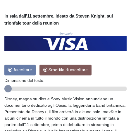
COP
3650.105178
In sala dall'11 settembre, ideato da Steven Knight, sul
CRC 525.509359
trionfale tour della reunion
CUC 1.156136
CUP 30.637594
Annuncio
CVE 110.646682
CZK 24.258158
DJF 205.46888
DKK 7.477932
DOP 67.345355
DZD 153.688625
Ascoltare
Smettila di ascoltare
EGP 57.293288
Dimensione del testo:
ERN 17.342035
ETB 184.982115
FJD 2.553384
Disney, magna studios e Sony Music Vision annunciano un
FKP 0.859288
documentario dedicato agli Oasis, la leggendaria band britannica.
GBP 0.856968
Presentato da Disney+, il film arriverà in alcune sale Imax© e in
GEL 3.017966
alcuni cinema in tutto il mondo con una distribuzione limitata a
GGP 0.859288
partire dall'11 settembre, prima di debuttare in streaming in
GHS 13.596606