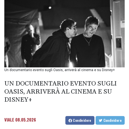
BIF 3453.955207
BMD 1.156136
BND 1.481323
BOB 13.739522
BRL 5.876989
BSD 1.155995
BTN 110.001186
BWP 15.603479
BYN 3.442212
BYR
22660.258427
Un documentario evento sugli Oasis, arriverà al cinema e su Disney+
BZD 2.324897
CAD 1.613446
UN DOCUMENTARIO EVENTO SUGLI
CDF
2615.761404
OASIS, ARRIVERÀ AL CINEMA E SU
CHF 0.934181
DISNEY+
CLF 0.026749
CLP
1056.199727
VIALE
08.05.2026
Condividere
Condividere
CNY 7.801146
CNH 7.796152