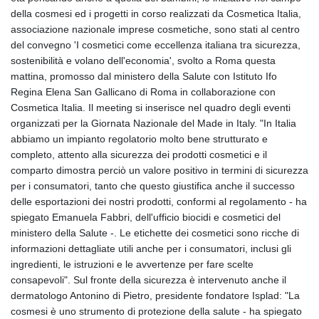
GIP 0.859288
della cosmesi ed i progetti in corso realizzati da Cosmetica Italia,
GMD 84.980421
associazione nazionale imprese cosmetiche, sono stati al centro
GNF
del convegno 'I cosmetici come eccellenza italiana tra sicurezza,
10145.090599
sostenibilità e volano dell'economia', svolto a Roma questa
GTQ 8.820142
mattina, promosso dal ministero della Salute con Istituto Ifo
GYD 241.849406
Regina Elena San Gallicano di Roma in collaborazione con
HKD 9.067746
Cosmetica Italia. Il meeting si inserisce nel quadro degli eventi
HNL 31.077375
organizzati per la Giornata Nazionale del Made in Italy. "In Italia
HRK 7.536622
abbiamo un impianto regolatorio molto bene strutturato e
HTG 151.150865
completo, attento alla sicurezza dei prodotti cosmetici e il
HUF 363.096405
comparto dimostra perciò un valore positivo in termini di sicurezza
IDR
per i consumatori, tanto che questo giustifica anche il successo
20580.370421
delle esportazioni dei nostri prodotti, conformi al regolamento - ha
ILS 3.468234
spiegato Emanuela Fabbri, dell'ufficio biocidi e cosmetici del
IMP 0.859288
ministero della Salute -. Le etichette dei cosmetici sono ricche di
INR 109.992259
informazioni dettagliate utili anche per i consumatori, inclusi gli
IQD
ingredienti, le istruzioni e le avvertenze per fare scelte
1515.115748
consapevoli". Sul fronte della sicurezza è intervenuto anche il
IRR
dermatologo Antonino di Pietro, presidente fondatore Isplad: "La
1590322.371805
cosmesi è uno strumento di protezione della salute - ha spiegato