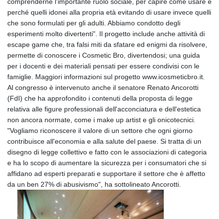
comprenderne l'importante ruolo sociale, per capire come usare e
LSL 18.648909
perché quelli idonei alla propria età evitando di usare invece quelli
LTL 3.413768
che sono formulati per gli adulti. Abbiamo condotto degli
LVL 0.699335
esperimenti molto divertenti". Il progetto include anche attività di
LYD 7.358849
escape game che, tra falsi miti da sfatare ed enigmi da risolvere,
MAD 10.757887
permette di conoscere i Cosmetic Bro, divertendosi; una guida
MDL 20.102303
per i docenti e dei materiali pensati per essere condivisi con le
MGA
famiglie. Maggiori informazioni sul progetto www.icosmeticbro.it.
4982.944983
Al congresso è intervenuto anche il senatore Renato Ancorotti
MKD 61.70777
(FdI) che ha approfondito i contenuti della proposta di legge
MMK
relativa alle figure professionali dell'acconciatura e dell'estetica
2427.367709
non ancora normate, come i make up artist e gli onicotecnici.
MNT
"Vogliamo riconoscere il valore di un settore che ogni giorno
4157.510076
contribuisce all'economia e alla salute del paese. Si tratta di un
MOP 9.34149
disegno di legge collettivo e fatto con le associazioni di categoria
MRU 46.349915
e ha lo scopo di aumentare la sicurezza per i consumatori che si
MUR 54.396619
affidano ad esperti preparati e supportare il settore che è affetto
MVR 17.862733
da un ben 27% di abusivismo", ha sottolineato Ancorotti.
MWK
2008.207995
MXN 19.811776