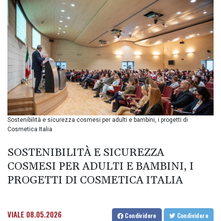
BIF 3453.955207
BMD 1.156136
BND 1.481323
BOB 13.739522
BRL 5.876989
BSD 1.155995
BTN 110.001186
BWP 15.603479
BYN 3.442212
BYR
22660.258427
Sostenibilità e sicurezza cosmesi per adulti e bambini, i progetti di
BZD 2.324897
Cosmetica Italia
CAD 1.613446
CDF
SOSTENIBILITÀ E SICUREZZA
2615.761404
COSMESI PER ADULTI E BAMBINI, I
CHF 0.934181
CLF 0.026749
PROGETTI DI COSMETICA ITALIA
CLP
1056.199727
CNY 7.801146
VIALE
08.05.2026
Condividere
Condividere
CNH 7.796152