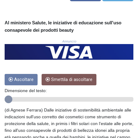
COP
3650.105178
CRC 525.509359
Al ministero Salute, le iniziative di educazione sull'uso
CUC 1.156136
consapevole dei prodotti beauty
CUP 30.637594
CVE 110.646682
Annuncio
CZK 24.258158
DJF 205.46888
DKK 7.477932
DOP 67.345355
DZD 153.688625
Ascoltare
Smettila di ascoltare
EGP 57.293288
ERN 17.342035
Dimensione del testo:
ETB 184.982115
FJD 2.553384
FKP 0.859288
(di Agnese Ferrara) Dalle iniziative di sostenibilità ambientale alle
GBP 0.856968
indicazioni sull'uso corretto dei cosmetici come strumento di
GEL 3.017966
protezione della salute, in primis i filtri solari con l'estate alle porte,
GGP 0.859288
fino all'uso consapevole di prodotti di bellezza idonei alla propria
GHS 13.596606
età pensando anche a quella dei bambini, le iniziative nel campo