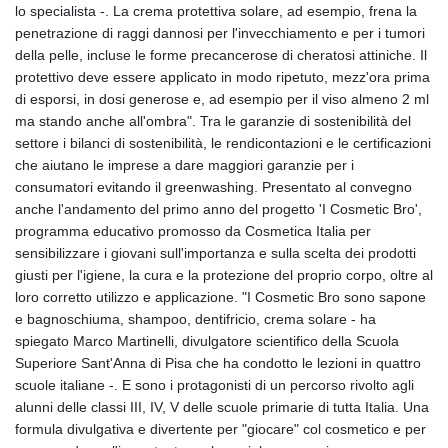
ISK 142.598215
lo specialista -. La crema protettiva solare, ad esempio, frena la
JEP 0.859288
penetrazione di raggi dannosi per l'invecchiamento e per i tumori
JMD 183.583315
della pelle, incluse le forme precancerose di cheratosi attiniche. Il
JOD 0.819746
protettivo deve essere applicato in modo ripetuto, mezz'ora prima
JPY 182.445186
di esporsi, in dosi generose e, ad esempio per il viso almeno 2 ml
KES 148.887592
ma stando anche all'ombra". Tra le garanzie di sostenibilità del
KGS 101.104505
settore i bilanci di sostenibilità, le rendicontazioni e le certificazioni
KHR
che aiutano le imprese a dare maggiori garanzie per i
4685.244046
consumatori evitando il greenwashing. Presentato al convegno
KMF 492.514185
anche l'andamento del primo anno del progetto 'I Cosmetic Bro',
KRW
programma educativo promosso da Cosmetica Italia per
1627.712241
sensibilizzare i giovani sull'importanza e sulla scelta dei prodotti
KWD 0.356853
giusti per l'igiene, la cura e la protezione del proprio corpo, oltre al
KYD 0.963346
loro corretto utilizzo e applicazione. "I Cosmetic Bro sono sapone
KZT 541.784389
e bagnoschiuma, shampoo, dentifricio, crema solare - ha
LAK
spiegato Marco Martinelli, divulgatore scientifico della Scuola
26108.437325
Superiore Sant'Anna di Pisa che ha condotto le lezioni in quattro
LBP
scuole italiane -. E sono i protagonisti di un percorso rivolto agli
103531.946431
alunni delle classi III, IV, V delle scuole primarie di tutta Italia. Una
LKR 387.745291
formula divulgativa e divertente per "giocare" col cosmetico e per
LRD 209.896866