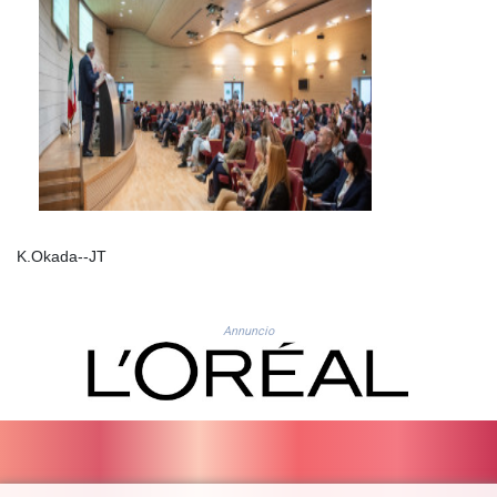
MYR 4.728715
MZN 73.882892
NAD 18.78764
NGN
1577.963717
NIO 42.540713
NOK 10.99759
NPR 176.001898
NZD 1.961547
OMR 0.442559
PAB 1.15598
K.Okada--JT
PEN 3.913564
PGK 5.112721
PHP 70.183258
Annuncio
PKR 321.178758
PLN 4.299905
PYG
6873.802279
QAR 4.213541
RON 5.244583