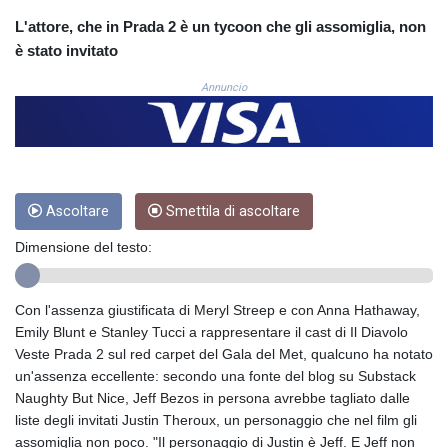
COP 3633.55485
L'attore, che in Prada 2 è un tycoon che gli assomiglia, non
CRC 523.993489
è stato invitato
CUC 1.156136
CUP 30.637594
Annuncio
CVE 110.26363
CZK 24.258158
DJF 205.267449
DKK 7.477932
DOP 67.289164
Ascoltare
Smettila di ascoltare
DZD 152.967099
EGP 57.293288
Dimensione del testo:
ERN 17.342035
ETB 186.049588
FJD 2.553384
Con l'assenza giustificata di Meryl Streep e con Anna Hathaway,
FKP 0.8566
Emily Blunt e Stanley Tucci a rappresentare il cast di Il Diavolo
GBP 0.856968
Veste Prada 2 sul red carpet del Gala del Met, qualcuno ha notato
GEL 3.017966
un'assenza eccellente: secondo una fonte del blog su Substack
GGP 0.8566
Naughty But Nice, Jeff Bezos in persona avrebbe tagliato dalle
GHS 13.526832
liste degli invitati Justin Theroux, un personaggio che nel film gli
GIP 0.8566
assomiglia non poco. "Il personaggio di Justin è Jeff. E Jeff non