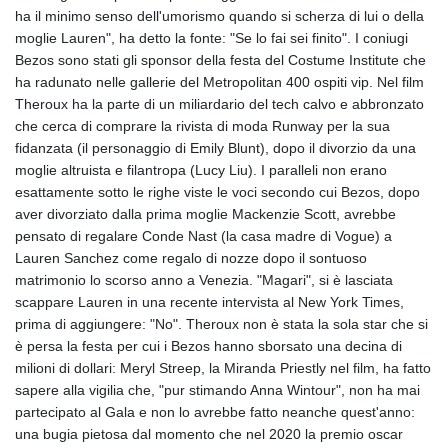
GMD 84.980421
ha il minimo senso dell'umorismo quando si scherza di lui o della
GNF
moglie Lauren", ha detto la fonte: "Se lo fai sei finito". I coniugi
10123.874202
Bezos sono stati gli sponsor della festa del Costume Institute che
GTQ 8.794891
ha radunato nelle gallerie del Metropolitan 400 ospiti vip. Nel film
GYD 241.157003
Theroux ha la parte di un miliardario del tech calvo e abbronzato
HKD 9.067746
che cerca di comprare la rivista di moda Runway per la sua
HNL 30.895616
fidanzata (il personaggio di Emily Blunt), dopo il divorzio da una
HRK 7.536622
moglie altruista e filantropa (Lucy Liu). I paralleli non erano
HTG 150.718127
esattamente sotto le righe viste le voci secondo cui Bezos, dopo
HUF 363.096405
aver divorziato dalla prima moglie Mackenzie Scott, avrebbe
IDR
pensato di regalare Conde Nast (la casa madre di Vogue) a
20580.370421
Lauren Sanchez come regalo di nozze dopo il sontuoso
ILS 3.468234
matrimonio lo scorso anno a Venezia. "Magari", si è lasciata
IMP 0.8566
scappare Lauren in una recente intervista al New York Times,
INR 110.076256
prima di aggiungere: "No". Theroux non è stata la sola star che si
IQD
è persa la festa per cui i Bezos hanno sborsato una decina di
1509.981237
milioni di dollari: Meryl Streep, la Miranda Priestly nel film, ha fatto
IRR
sapere alla vigilia che, "pur stimando Anna Wintour", non ha mai
1590322.371805
partecipato al Gala e non lo avrebbe fatto neanche quest'anno:
ISK 142.598215
una bugia pietosa dal momento che nel 2020 la premio oscar