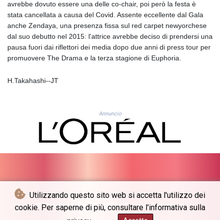
JEP 0.8566
avrebbe dovuto essere una delle co-chair, poi però la festa è
JMD 183.057725
stata cancellata a causa del Covid. Assente eccellente dal Gala
JOD 0.819746
anche Zendaya, una presenza fissa sul red carpet newyorchese
JPY 182.445186
dal suo debutto nel 2015: l'attrice avrebbe deciso di prendersi una
KES 149.158147
pausa fuori dai riflettori dei media dopo due anni di press tour per
KGS 101.104505
promuovere The Drama e la terza stagione di Euphoria.
KHR
4681.941823
H.Takahashi--JT
KMF 492.514185
KRW
1627.712241
Annuncio
KWD 0.356853
KYD 0.960588
KZT 540.233287
LAK
26025.676609
LBP
103223.017367
Utilizzando questo sito web si accetta l'utilizzo dei
LKR 386.635196
© The Japan Times - 2026 - Tutti i diritti riservati
LRD 208.057415
cookie. Per saperne di più, consultare l'informativa sulla
LSL 18.726567