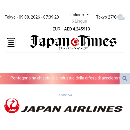
Italiano
ZWL 372.275202
Tokyo - 09.08. 2026 - 07:39:20
Tokyo 27°C
6 Lingue
AED 4.245913
EUR
-
AED 4.245913
AFN 76.887634
ALL 93.218842
AMD
422.094755
AOA
1060.176801
ARS
'Pentagono ha chiesto alle industrie della difesa di accelerare la produ
1724.882567
AUD 1.638747
AWG 2.082489
Annuncio
AZN 1.97002
BAM 1.955776
BBD 2.321671
BDT 142.688227
BHD 0.434695