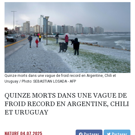
BIF 3451.157116
BMD 1.156136
BND 1.477082
BOB 13.69983
BRL 5.876989
BSD 1.152686
BTN 109.688637
BWP 15.558807
BYN 3.432357
BYR
22660.258427
BZD 2.318271
Quinze morts dans une vague de froid record en Argentine, Chili et
Uruguay / Photo: SEBASTIAN LOSADA - AFP
CAD 1.61333
CDF
QUINZE MORTS DANS UNE VAGUE DE
2615.761404
CHF 0.93588
FROID RECORD EN ARGENTINE, CHILI
CLF 0.026829
ET URUGUAY
CLP
1055.916879
CNY 7.801146
NATURE
04.07.2025
Partager
Partager