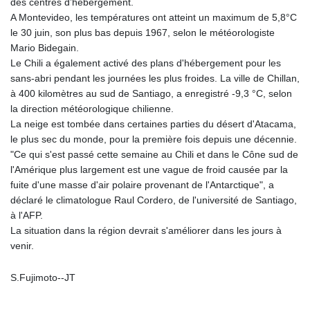
des centres d’hébergement.
JEP 0.857252
A Montevideo, les températures ont atteint un maximum de 5,8°C
JMD 183.057725
le 30 juin, son plus bas depuis 1967, selon le météorologiste
JOD 0.819746
Mario Bidegain.
JPY 182.445186
Le Chili a également activé des plans d'hébergement pour les
KES 149.158147
sans-abri pendant les journées les plus froides. La ville de Chillan,
KGS 101.104505
à 400 kilomètres au sud de Santiago, a enregistré -9,3 °C, selon
KHR
la direction météorologique chilienne.
4681.941823
La neige est tombée dans certaines parties du désert d'Atacama,
KMF 492.514185
le plus sec du monde, pour la première fois depuis une décennie.
KRW
"Ce qui s'est passé cette semaine au Chili et dans le Cône sud de
1627.677557
l'Amérique plus largement est une vague de froid causée par la
KWD 0.356853
fuite d'une masse d'air polaire provenant de l'Antarctique", a
KYD 0.960588
déclaré le climatologue Raul Cordero, de l'université de Santiago,
KZT 540.233287
à l'AFP.
LAK
La situation dans la région devrait s'améliorer dans les jours à
26025.676609
venir.
LBP
103223.017367
S.Fujimoto--JT
LKR 386.635196
LRD 208.057415
LSL 18.726567