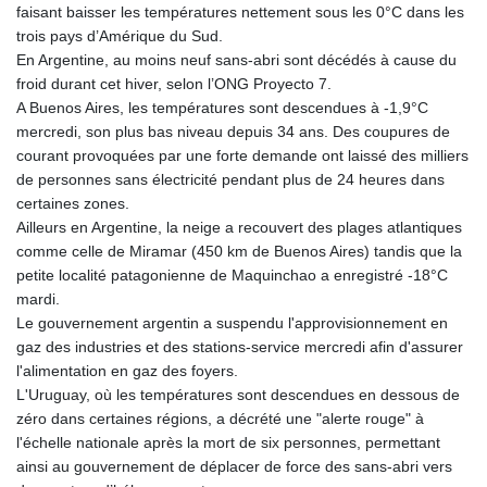
faisant baisser les températures nettement sous les 0°C dans les
GMD 84.980421
trois pays d’Amérique du Sud.
GNF
En Argentine, au moins neuf sans-abri sont décédés à cause du
10123.874202
froid durant cet hiver, selon l’ONG Proyecto 7.
GTQ 8.794891
A Buenos Aires, les températures sont descendues à -1,9°C
GYD 241.157003
mercredi, son plus bas niveau depuis 34 ans. Des coupures de
HKD 9.067746
courant provoquées par une forte demande ont laissé des milliers
HNL 30.895616
de personnes sans électricité pendant plus de 24 heures dans
HRK 7.536622
certaines zones.
HTG 150.718127
Ailleurs en Argentine, la neige a recouvert des plages atlantiques
HUF 363.096405
comme celle de Miramar (450 km de Buenos Aires) tandis que la
IDR
petite localité patagonienne de Maquinchao a enregistré -18°C
20580.370421
mardi.
ILS 3.468234
Le gouvernement argentin a suspendu l'approvisionnement en
IMP 0.857252
gaz des industries et des stations-service mercredi afin d'assurer
INR 110.076256
l'alimentation en gaz des foyers.
IQD
L'Uruguay, où les températures sont descendues en dessous de
1509.981237
zéro dans certaines régions, a décrété une "alerte rouge" à
IRR
l'échelle nationale après la mort de six personnes, permettant
1590322.371805
ainsi au gouvernement de déplacer de force des sans-abri vers
ISK 142.598215