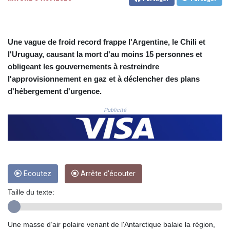
CNH 7.796152
COP 3633.55485
CRC 523.993489
CUC 1.156136
Une vague de froid record frappe l'Argentine, le Chili et
CUP 30.637594
l'Uruguay, causant la mort d'au moins 15 personnes et
CVE 110.26363
obligeant les gouvernements à restreindre
CZK 24.258158
l'approvisionnement en gaz et à déclencher des plans
DJF 205.267449
DKK 7.477932
d'hébergement d'urgence.
DOP 67.289164
Publicité
DZD 152.967099
EGP 57.380687
ERN 17.342035
ETB 186.049588
FJD 2.553384
FKP 0.857252
Ecoutez
Arrête d'écouter
GBP 0.858527
GEL 3.017966
Taille du texte:
GGP 0.857252
GHS 13.526832
Une masse d’air polaire venant de l'Antarctique balaie la région,
GIP 0.857252