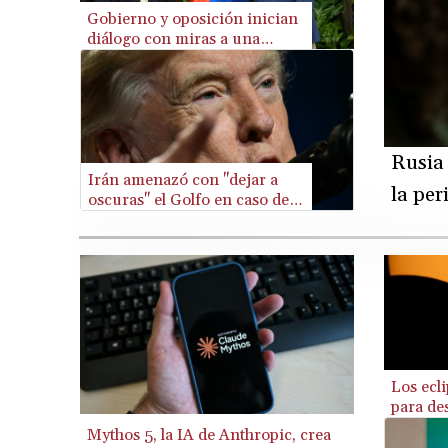
Gobierno y oposición inician
diálogo con miras a una
transición política en
Venezuela
Rusia 
Irán amenazó con "dejar a
la per
oscuras" el Golfo en caso de
ataques de EEUU
Los ecl
para de
del Sol
Mythos 5, la IA de Anthropic, crea