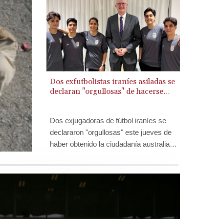
BSD 1.152055
BTN 109.639899
BWP 15.581348
BYN 3.410947
BYR 22585.863139
BZD 2.316988
Dos exfutbolistas iraníes asiladas se
CAD 1.614976
declaran "orgullosas" de hacerse
CDF 2604.28847
australianas
CHF 0.936438
CLF 0.026729
Dos exjugadoras de fútbol iraníes se
CLP 1055.405144
declararon "orgullosas" este jueves de
CNY 7.7772
haber obtenido la ciudadanía australiana
CNH 7.775921
después de ser tildadas de traidoras en
COP 3641.809104
su país por negarse a cantar el himno
CRC 524.040432
nacional antes de un partido, lo que las
CUC 1.15234
obligó a solicitar asilo.
CUP 30.537009
CVE 110.797088