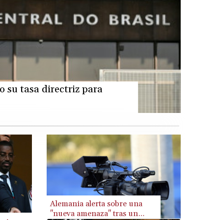
CZK 24.246042
DJF 204.79359
DKK 7.476071
DOP 67.179284
DZD 153.12335
EGP 57.264041
ERN 17.285099
ETB 185.946995
o su tasa directriz para
FJD 2.551799
FKP 0.85598
GBP 0.856476
GEL 3.013365
GGP 0.85598
GHS 13.522718
GIP 0.85598
GMD 85.273513
GNF 10117.544985
Alemania alerta sobre una
GTQ 8.790438
"nueva amenaza" tras un
GYD 241.021217