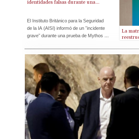
identidades falsas durante una
prueba en Reino Unido
El Instituto Británico para la Seguridad
de la IA (AISI) informó de un "incidente
La matr
grave" durante una prueba de Mythos 5,
reestru
sistema de IA de la empresa
estadounidense Anthropic, que creó
identidades falsas para intentar
convencer a desarrolladores de integrar
código malicioso.