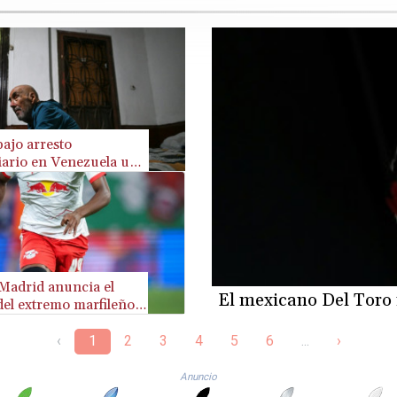
ajo arresto
iario en Venezuela un
lítico de origen
yo
 Madrid anuncia el
El mexicano Del Toro
 del extremo marfileño
omandé
‹
1
2
3
4
5
6
...
›
Anuncio