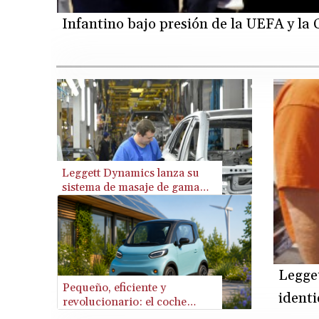
Infantino bajo presión de la UEFA y la
Leggett Dynamics lanza su
sistema de masaje de gama
media
Legge
Pequeño, eficiente y
ident
revolucionario: el coche
eléctrico IPOP del Alsacia