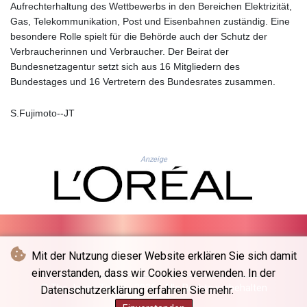
JEP 0.857848
Aufrechterhaltung des Wettbewerbs in den Bereichen Elektrizität,
JMD 183.243508
Gas, Telekommunikation, Post und Eisenbahnen zuständig. Eine
JOD 0.818791
besondere Rolle spielt für die Behörde auch der Schutz der
JPY 182.181232
Verbraucherinnen und Verbraucher. Der Beirat der
KES 149.439303
Bundesnetzagentur setzt sich aus 16 Mitgliedern des
KGS 100.991685
Bundestages und 16 Vertretern des Bundesrates zusammen.
KHR
4673.518854
S.Fujimoto--JT
KMF 493.12343
KRW
1638.640772
Anzeige
KWD 0.357023
KYD 0.961017
KZT 541.135669
LAK
26067.486096
LBP
Mit der Nutzung dieser Website erklären Sie sich damit
103263.512096
einverstanden, dass wir Cookies verwenden. In der
LKR 386.906578
© The Japan Times - 2026 - Alle Rechte vorbehalten
LRD 208.141271
Datenschutzerklärung erfahren Sie mehr.
LSL 18.917964