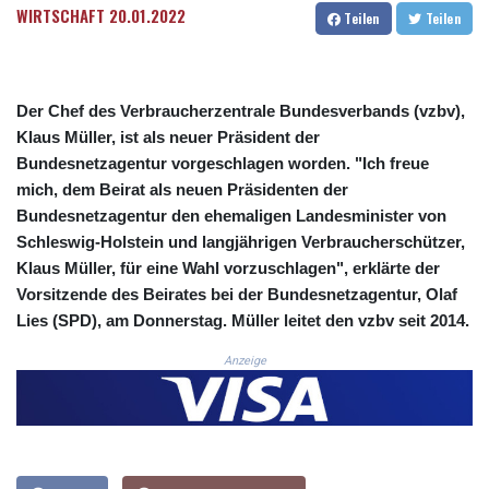
WIRTSCHAFT
20.01.2022
Teilen
Teilen
3675.544784
CRC 522.915026
CUC 1.154855
CUP 30.603652
Der Chef des Verbraucherzentrale Bundesverbands (vzbv),
CVE 110.186265
Klaus Müller, ist als neuer Präsident der
CZK 24.201154
Bundesnetzagentur vorgeschlagen worden. "Ich freue
DJF 205.338828
DKK 7.47541
mich, dem Beirat als neuen Präsidenten der
DOP 67.250199
Bundesnetzagentur den ehemaligen Landesminister von
DZD 153.530983
Schleswig-Holstein und langjährigen Verbraucherschützer,
EGP 57.54318
Klaus Müller, für eine Wahl vorzuschlagen", erklärte der
ERN 17.322822
Vorsitzende des Beirates bei der Bundesnetzagentur, Olaf
ETB 186.117873
Lies (SPD), am Donnerstag. Müller leitet den vzbv seit 2014.
FJD 2.553963
FKP 0.857848
Anzeige
GBP 0.857774
GEL 3.019946
GGP 0.857848
GHS 13.520339
GIP 0.857848