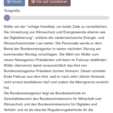
Hören
Hör auf zuzuhören
GMD 84.878181
GNF
Textgröße:
10128.411837
GTQ 8.795715
GYD 241.227629
Müller sei der "richtige Kandidat, um beide Ziele zu verwirklichen:
HKD 9.058306
Die Umsetzung von Klimaschutz und Energiewende ebenso wie
HNL 30.907112
die Digitalisierung", erklärte der niedersächsische Energie- und
HRK 7.534038
Klimaschutzminister Lies weiter. Die Personalie werde er dem
HTG 150.767698
Beirat der Bundesnetzagentur in seiner nächsten Sitzung am
HUF 362.223087
kommenden Montag vorschlagen. Die Wahl von Müller zum
IDR
neuen Netzagentur-Präsidenten soll dann im Februar stattfinden.
20682.294394
Müller übernimmt damit voraussichtlich das Amt von
ILS 3.477385
Bundesnetzagentur-Präsident Jochen Homann. Dieser scheidet
IMP 0.857848
Ende Februar aus dem Amt, weil er nach zehn Jahren Amtszeit
INR 109.932764
nicht erneut kandidieren darf und zudem die Altersgrenze erreicht
IQD
hat.
1510.627108
Die Bundesnetzagentur liegt als Bundesbehörde im
IRR
Geschäftsbereich des Bundesministeriums für Wirtschaft und
1587694.361999
Klimaschutz und des Bundesministeriums für Digitales und
ISK 141.792902
Verkehr und ist als oberste Regulierungsbehörde für die