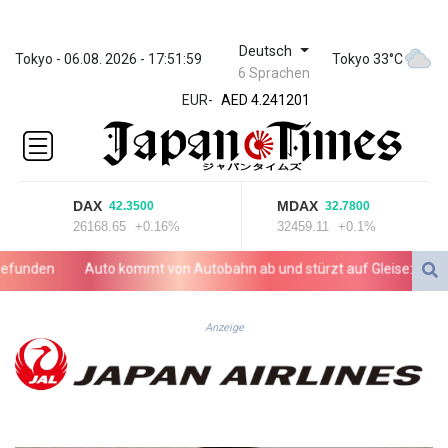
Deutsch
ZWL 371.86277
Tokyo - 06.08. 2026 - 17:51:59
Tokyo 33°C
6 Sprachen
AED 4.241201
EUR
-
AED 4.241201
AFN 76.219915
ALL 93.210974
AMD 421.7986
AOA
DAX
MDAX
42.3500
32.7800
1060.156793
26168.65
+0.16%
32459.11
+0.1%
ARS
1727.958172
unden
Auto kommt von Autobahn ab und stürzt auf Gleise: Drei Tote
AUD 1.63908
AWG 2.081626
AZN 1.959559
Anzeige
BAM 1.954403
BBD 2.32254
BDT 142.738005
BHD 0.43488
BIF 3440.896583